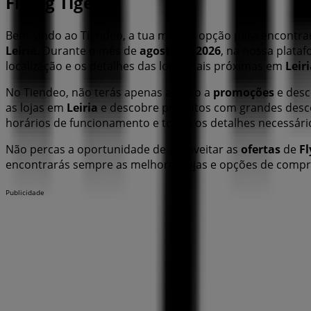
Flying Tiger
Bem-vindo ao Tiendeo, a tua melhor opção para encontr
Leiria
. Durante o mês de
agosto de 2026
, na nossa plata
localização e os detalhes das lojas mais próximas em
Leir
No Tiendeo, não terás apenas acesso a
promoções
e desc
as lojas em
Leiria
e descobre produtos com grandes desc
horários de funcionamento e todos os detalhes necessár
Não percas a oportunidade de aproveitar as
ofertas
de
Fl
encontrarás sempre as melhores lojas e opções de comp
Publicidade