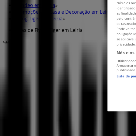
Nós e os no
Tiendeo em Leiria
»
identificado
Promoções de Casa e Decoração em Leiria
»
as finalidad
Flying Tiger em Leiria
»
pelo contrár
os rastreado
Pode voltar 
Lojas de Flying Tiger em Leiria
na ligação M
se aplicável
Publicidade
privacidade.
Nós e os
Utilizar dad
Armazenar e
publicidade
Lista de pa