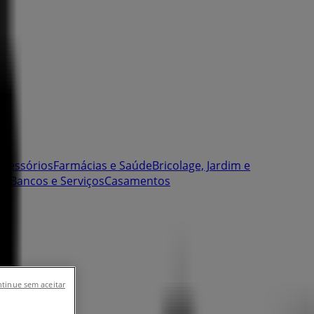
Acessórios
Farmácias e Saúde
Bricolage, Jardim e
as
Bancos e Serviços
Casamentos
tinue sem aceitar