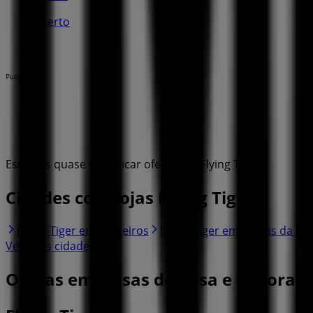
Aberto
Publicidade
Estamos quase a publicar ofertas de Flying Tiger
Cidades com lojas Flying Tiger
Flying Tiger em Parceiros
Flying Tiger em Caldas da Ra
Ver mais cidades
Outras empresas de Casa e Decoraçã