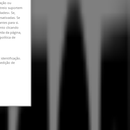
ação ou
astreio suportem
dades». Se,
esativadas. Se
ntes para si.
nto clicando
erda da página,
política de
 identificação.
medição de