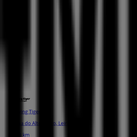
Flying Tiger
Rua do Alto Vieiro, Leiria
2.3 km