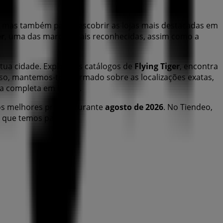
, mas também para descobrir as lojas mais destacadas em
er
, uma das marcas mais reconhecidas, assim como a
tua cidade. Explora os catálogos de
Flying Tiger
, encontra
sso, mantemos-te informado sobre as localizações exatas,
pra completa em
Leiria
.
os melhores preços durante
agosto de 2026
. No Tiendeo,
 que temos para ti!