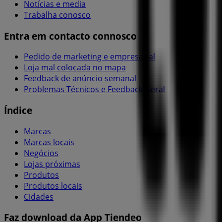
Notícias e media
Trabalha conosco
Entra em contacto connosco
Pedido de marketing e empresarial
Loja mal colocada no mapa
Feedback de anúncio semanal
Problemas Técnicos e Feedback Geral
Índice
Marcas
Marcas locais
Negócios
Lojas próximas
Produtos
Produtos locais
Cidades
Faz download da App Tiendeo