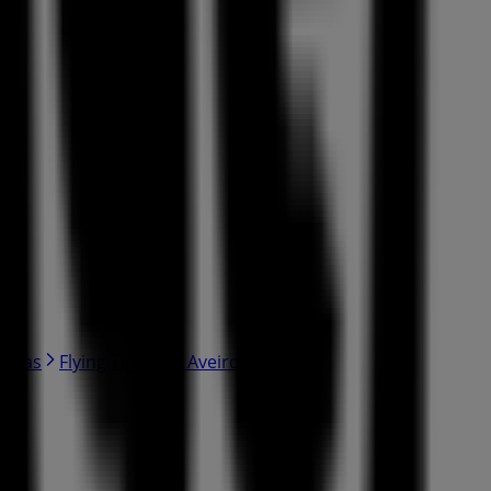
edras
Flying Tiger em Aveiro