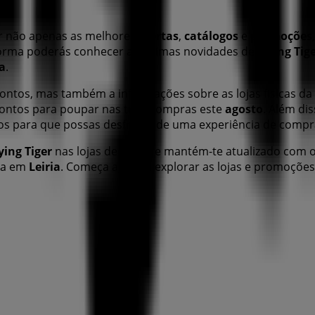
ar não apenas as melhores
ofertas
,
catálogos
e
promoções
forma poderás conhecer as últimas novidades de
Flying Tig
ia
.
ontos, mas também a informações sobre as lojas físicas da 
ontos para poupar nas tuas compras este
agosto
. Além di
ios para que possas desfrutar de uma experiência de com
ying Tiger
nas lojas de
Leiria
e mantém-te atualizado com 
ra em
Leiria
. Começa agora a explorar as lojas e promoções