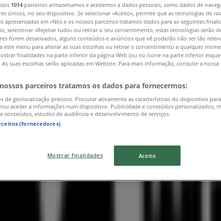
ssos
1014
parceiros armazenamos e acedemos a dados pessoais, como dados de naveg
res únicos, no seu dispositivo. Se selecionar «Aceito», permite que as tecnologias de r
es apresentadas em «Nós e os nossos parceiros tratamos dados para as seguintes finali
io, selecionar «Rejeitar tudo» ou retirar o seu consentimento, estas tecnologias serão d
res forem desativados, alguns conteúdos e anúncios que vê poderão não ser tão releva
a este menu para alterar as suas escolhas ou retirar o consentimento a qualquer mome
ostrar finalidades na parte inferior da página Web (ou no ícone na parte inferior esqu
). As suas escolhas serão aplicadas em Website. Para mais informação, consulte a nossa 
 nossos parceiros tratamos os dados para fornecermos:
os de geolocalização precisos. Procurar ativamente as características do dispositivo para
/ou aceder a informações num dispositivo. Publicidade e conteúdos personalizados, 
 e conteúdos, estudos de audiência e desenvolvimento de serviços.
rceiros (fornecedores)
Mostrar finalidades
Aceito