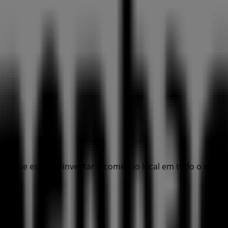
gica que está a reinventar o comércio local em todo o mund