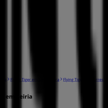
inha
Flying Tiger em Santa Clara
Flying Tiger em Torres V
o em Leiria