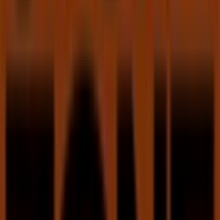
Sport Zone
Bem-vindo à loja de
Sport Zone
na Tiendeo, onde podes
descobrir as melhores
ofertas
,
promoções
e
catálogos
desta marca de destaque no setor de
Desporto
. A nossa
loja física está localizada em
Rua do Carpinteiro, Lote 2 -
Loja 87-88
,
Amadora
, e nela encontrarás uma ampla
gama de produtos de qualidade que te permitirão
poupar durante todo o
agosto de 2026
.
Na Tiendeo oferecemos-te toda a informação atualizada
sobre
Sport Zone
, incluindo horários de funcionamento,
ofertas exclusivas e a localização exata da loja em
Rua
do Carpinteiro, Lote 2 - Loja 87-88
. Além disso, terás
acesso aos catálogos mais recentes de
Sport Zone
, onde
poderás descobrir as promoções mais atuais e
aproveitar grandes descontos em produtos de
Desporto
para as tuas compras em
Amadora
.