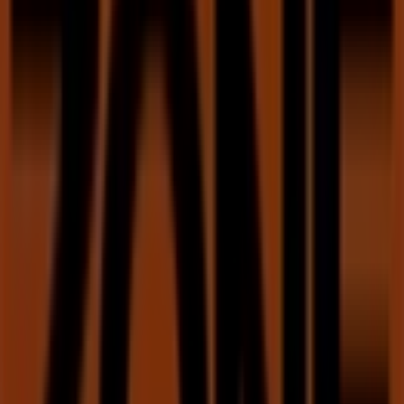
Não percas a oportunidade de visitar a loja de
Sport
Zone
em
Rua do Carpinteiro, Lote 2 - Loja 87-88
e
desfrutar de uma experiência de compra completa.
Convidamos-te a explorar as promoções que temos para
ti este
agosto
e a manter-te informado sobre as
melhores ofertas de
Sport Zone
em
Amadora
. Visita-nos
e começa a poupar hoje mesmo!
Mais informações de Sport Zone
Ver outras lojas de
Sport Zone em Amadora
Publicidade