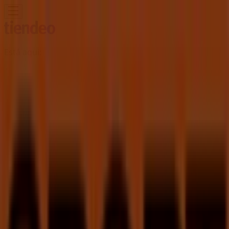
Está aqui:
Amadora
Em Destaque
Supermercados
Casa e
Decoração
Informática e Eletrónica
Natal
Brinquedos e
Crianças
Roupa, Sapatos e Acessórios
Farmácias e
Saúde
Bricolage, Jardim e Construção
Desporto
Cosmética
e Beleza
Carros, Motos e Peças
Livrarias, Papelaria e
Hobbies
Restaurantes
Viagens
Óticas
Bancos e
Serviços
Casamentos
Publicidade