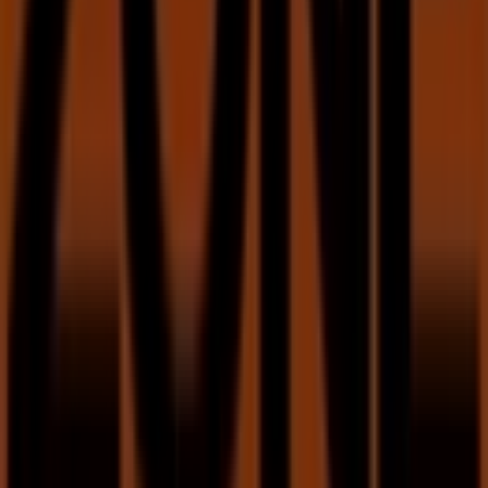
A Tiendeo faz parte da Shopfully, a empresa tecnológica
que está a reinventar o comércio local em todo o
mundo.
Tiendeo
O que fazemos
Soluções para empresas
Notícias e media
Trabalha conosco
Entra em contacto connosco
Pedido de marketing e empresarial
Loja mal colocada no mapa
Feedback de anúncio semanal
Problemas Técnicos e Feedback Geral