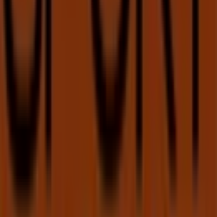
Caixa Geral de Depositos
Avenida Conde de Castro Guimarães, Lt Y 1,
Amadora
240 m
Fechado
Farmácias Portuguesas
Rua Pedro Del Negro 3-D, Amadora
280 m
Outras empresas de Desporto em
Amadora