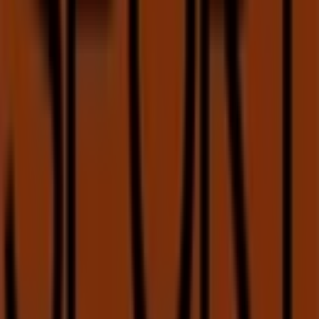
Coviran
Avenida Conde de Oeiras 29 (Reboleira), Reboleira
228 m
Fechado
Soltour
AIDA, ED. ESTORIL GARDEN ,ESC 224, 295 -B8,
ESTORIL
231 m