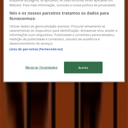
esquerda da página, se aplicável). As suas escolhas serão aplicadas em
Website. Para mais informação, consulte a nossa política de privacidade.
Nós e os nossos parceiros tratamos os dados para
fornecermos:
Sport Zone
Utilizar dados de geolocalização precisos. Procurar ativamente as
características do dispositivo para identificação. Armazenar e/ou aceder a
informações num dispositivo. Publicidade e conteúdos personalizados,
Saldos
medição de publicidade e conteúdos, estudos de audiência e
desenvolvimento de serviços.
Válido até 23/08
Lista de parceiros (fornecedores)
Lojas mais próximas
Mostrar finalidades
Aceito
Farmácias Portuguesas
Av. Conde Oeiras 12-C, Amadora
191 m