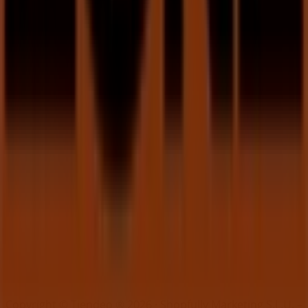
Índice
Marcas
Marcas locais
Negócios
Lojas próximas
Produtos
Produtos locais
Cidades
Faz download da App Tiendeo
Copyright © Tiendeo ® 2026 · Shopfully Marketing S.L.U. –