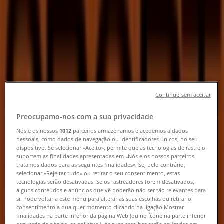
Loja Sport Zone | Rua do
Carpinteiro, Lote 2 - Loja 87-88,
Amadora - Horário, Telefone e
Catálogos
Tiendeo em Amadora
»
Promoções de Desporto em Amadora
»
Continue sem aceitar
Sport Zone em Amadora
»
Preocupamo-nos com a sua privacidade
Sport Zone | Rua do Carpinteiro, Lote 2 - Loja 87-88
Nós e os nossos
1012
parceiros armazenamos e acedemos a dados
Mapa
930582086
pessoais, como dados de navegação ou identificadores únicos, no seu
dispositivo. Se selecionar «Aceito», permite que as tecnologias de rastreio
Mapa
930582086
suportem as finalidades apresentadas em «Nós e os nossos parceiros
tratamos dados para as seguintes finalidades». Se, pelo contrário,
Promoções de Sport Zone em
selecionar «Rejeitar tudo» ou retirar o seu consentimento, estas
tecnologias serão desativadas. Se os rastreadores forem desativados,
Amadora
alguns conteúdos e anúncios que vê poderão não ser tão relevantes para
si. Pode voltar a este menu para alterar as suas escolhas ou retirar o
consentimento a qualquer momento clicando na ligação Mostrar
finalidades na parte inferior da página Web (ou no ícone na parte inferior