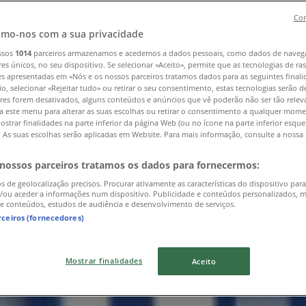
Con
mo-nos com a sua privacidade
ssos
1014
parceiros armazenamos e acedemos a dados pessoais, como dados de naveg
res únicos, no seu dispositivo. Se selecionar «Aceito», permite que as tecnologias de r
es apresentadas em «Nós e os nossos parceiros tratamos dados para as seguintes finali
io, selecionar «Rejeitar tudo» ou retirar o seu consentimento, estas tecnologias serão d
res forem desativados, alguns conteúdos e anúncios que vê poderão não ser tão releva
a este menu para alterar as suas escolhas ou retirar o consentimento a qualquer mome
ostrar finalidades na parte inferior da página Web (ou no ícone na parte inferior esqu
). As suas escolhas serão aplicadas em Website. Para mais informação, consulte a nossa 
 nossos parceiros tratamos os dados para fornecermos:
os de geolocalização precisos. Procurar ativamente as características do dispositivo para
/ou aceder a informações num dispositivo. Publicidade e conteúdos personalizados, 
 e conteúdos, estudos de audiência e desenvolvimento de serviços.
rceiros (fornecedores)
Mostrar finalidades
Aceito