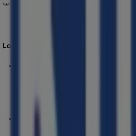
Publicidade
Lojas mais próximas
Perfumaria Barreiros Faria
Avenida de Portugal, Lote 9 Loja 10, Carnaxide
187 m
Farmácias Portuguesas