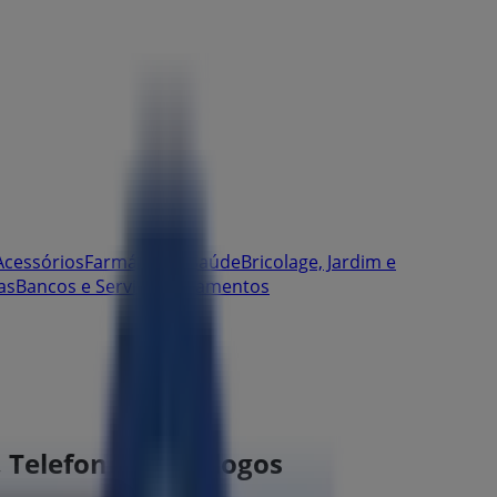
Acessórios
Farmácias e Saúde
Bricolage, Jardim e
as
Bancos e Serviços
Casamentos
o, Telefone e Catálogos