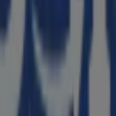
ianças em Carnaxide
scobrir as melhores
ofertas
,
promoções
e
catálogos
desta
ão R – Ed. PUJOL
,
Carnaxide
, e nela encontrarás uma ampla
sobre
Kid to Kid
, incluindo horários de funcionamento, ofert
catálogos mais recentes de
Kid to Kid
, onde poderás descobr