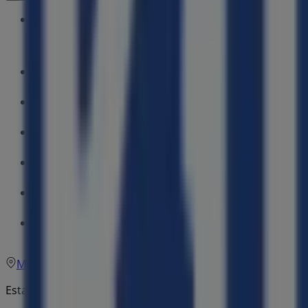
Domingo
Fechado
Segunda-feira
10:00 - 19:00
Terça-feira
10:00 - 19:00
Quarta-feira
10:00 - 19:00
Quinta-feira
10:00 - 19:00
Sexta-feira
10:00 - 19:00
Sábado
10:00 - 19:00
Mapa
214188013
Estamos quase a publicar ofertas de Kid to Kid