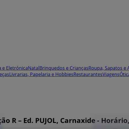
 e Eletrónica
Natal
Brinquedos e Crianças
Roupa, Sapatos e 
eças
Livrarias, Papelaria e Hobbies
Restaurantes
Viagens
Ótic
cção R – Ed. PUJOL, Carnaxide - Horári