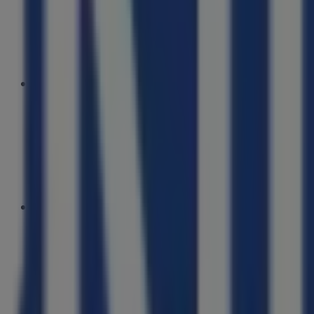
Praceta. António Boto 11-A, Carnaxide
385 m
Soltour
TOMAS RIBEIRO, 47-2ºG, CARNAXIDE
439 m
Banco BPI
Av. de Portugal, 24-F, Carnaxide
439 m