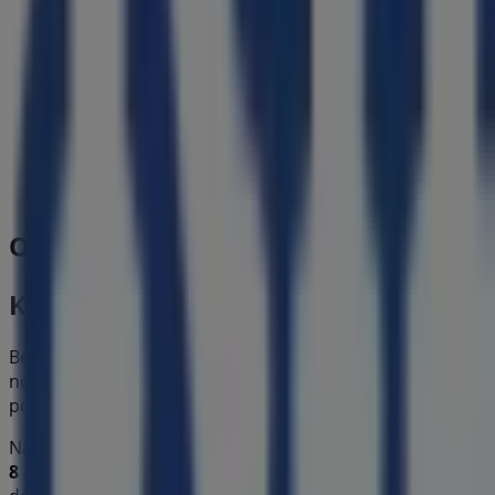
Soltour
C.C. SOLATICA,AV. PORTUGAL 20, LOJA 11, CARNAXIDE
448 m
Outras empresas de Brinquedos e Cr
Kid to Kid
Bem-vindo à loja de
Kid to Kid
na Tiendeo, onde podes de
nossa loja física está localizada em
Av. do Forte 8 – Fracç
poupar durante todo o
agosto de 2026
.
Na Tiendeo oferecemos-te toda a informação atualizada 
8 – Fracção R – Ed. PUJOL
. Além disso, terás acesso aos 