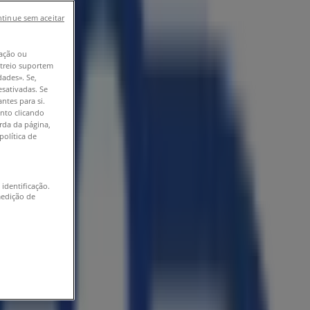
tinue sem aceitar
ação ou
astreio suportem
dades». Se,
esativadas. Se
ntes para si.
nto clicando
erda da página,
política de
 identificação.
medição de