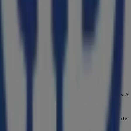
 marca de destaque no setor de
Brinquedos e Crianças
. A
 gama de produtos de qualidade que te permitirão
as exclusivas e a localização exata da loja em
Av. do Forte
ir as promoções mais atuais e aproveitar grandes