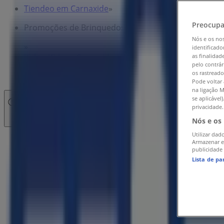
Tiendeo em Carnaxide
»
Preocupa
Promoções de Brinquedos e Crianças em Carnaxide
Nós e os no
»
identificado
Kid to Kid em Carnaxide
»
as finalidad
pelo contrár
os rastreado
Kid to Kid | Av. do Forte 8 – Fracção R – Ed. PUJOL
Pode voltar 
na ligação M
se aplicável
Fechado
privacidade.
Nós e os
Utilizar dad
Domingo
Armazenar e
publicidade
Fechado
Lista de pa
Segunda-feira
10:00 - 19:00
Terça-feira
10:00 - 19:00
Quarta-feira