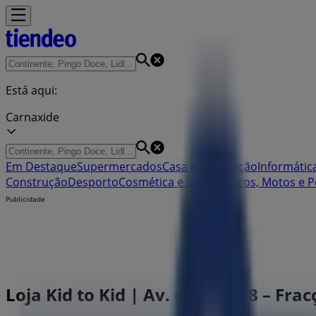
Está aqui:
Carnaxide
Em Destaque
Supermercados
Casa e Decoração
Informática
Construção
Desporto
Cosmética e Beleza
Carros, Motos e P
Publicidade
Loja Kid to Kid | Av. do Forte 8 – Fra