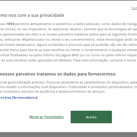
Con
mo-nos com a sua privacidade
ssos
1014
parceiros armazenamos e acedemos a dados pessoais, como dados de naveg
res únicos, no seu dispositivo. Se selecionar «Aceito», permite que as tecnologias de r
es apresentadas em «Nós e os nossos parceiros tratamos dados para as seguintes finali
io, selecionar «Rejeitar tudo» ou retirar o seu consentimento, estas tecnologias serão d
res forem desativados, alguns conteúdos e anúncios que vê poderão não ser tão releva
a este menu para alterar as suas escolhas ou retirar o consentimento a qualquer mome
ostrar finalidades na parte inferior da página Web (ou no ícone na parte inferior esqu
). As suas escolhas serão aplicadas em Website. Para mais informação, consulte a nossa 
 nossos parceiros tratamos os dados para fornecermos:
os de geolocalização precisos. Procurar ativamente as características do dispositivo para
/ou aceder a informações num dispositivo. Publicidade e conteúdos personalizados, 
 e conteúdos, estudos de audiência e desenvolvimento de serviços.
rceiros (fornecedores)
Mostrar finalidades
Aceito