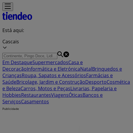
Está aqui:
Cascais
Em Destaque
Supermercados
Casa e
Decoração
Informática e Eletrónica
Natal
Brinquedos e
Crianças
Roupa, Sapatos e Acessórios
Farmácias e
Saúde
Bricolage, Jardim e Construção
Desporto
Cosmética
e Beleza
Carros, Motos e Peças
Livrarias, Papelaria e
Hobbies
Restaurantes
Viagens
Óticas
Bancos e
Serviços
Casamentos
Publicidade