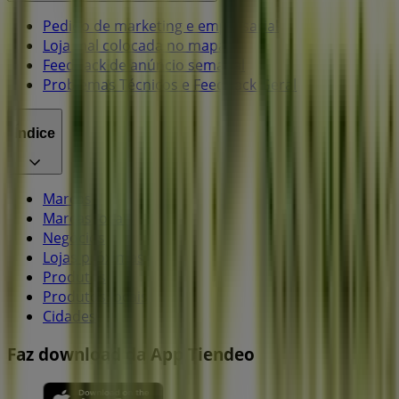
Pedido de marketing e empresarial
Loja mal colocada no mapa
Feedback de anúncio semanal
Problemas Técnicos e Feedback Geral
Índice
Marcas
Marcas locais
Negócios
Lojas próximas
Produtos
Produtos locais
Cidades
Faz download da App Tiendeo