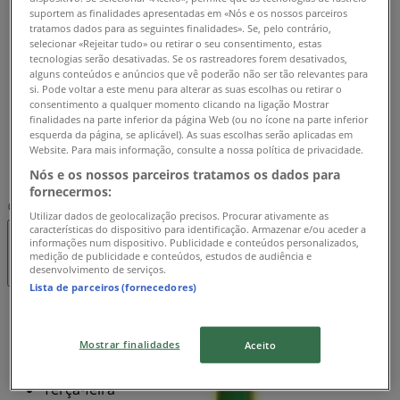
suportem as finalidades apresentadas em «Nós e os nossos parceiros
10:00 - 23:00
tratamos dados para as seguintes finalidades». Se, pelo contrário,
Quarta-feira
selecionar «Rejeitar tudo» ou retirar o seu consentimento, estas
10:00 - 23:00
tecnologias serão desativadas. Se os rastreadores forem desativados,
alguns conteúdos e anúncios que vê poderão não ser tão relevantes para
Quinta-feira
si. Pode voltar a este menu para alterar as suas escolhas ou retirar o
10:00 - 23:00
consentimento a qualquer momento clicando na ligação Mostrar
Sexta-feira
finalidades na parte inferior da página Web (ou no ícone na parte inferior
10:00 - 23:00
esquerda da página, se aplicável). As suas escolhas serão aplicadas em
Website. Para mais informação, consulte a nossa política de privacidade.
Sábado
Nós e os nossos parceiros tratamos os dados para
10:00 - 23:00
fornecermos:
Mapa
214818742
Utilizar dados de geolocalização precisos. Procurar ativamente as
características do dispositivo para identificação. Armazenar e/ou aceder a
informações num dispositivo. Publicidade e conteúdos personalizados,
Aberto
Até às 23:00
medição de publicidade e conteúdos, estudos de audiência e
desenvolvimento de serviços.
Lista de parceiros (fornecedores)
Domingo
10:00 - 23:00
Mostrar finalidades
Aceito
Segunda-feira
10:00 - 23:00
Terça-feira