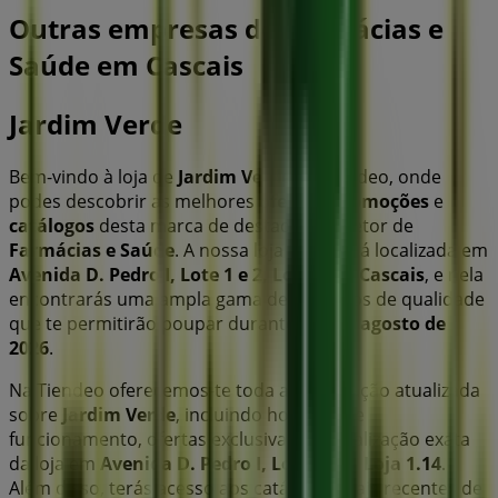
Outras empresas de Farmácias e
Saúde em Cascais
Jardim Verde
Bem-vindo à loja de
Jardim Verde
na Tiendeo, onde
podes descobrir as melhores
ofertas
,
promoções
e
catálogos
desta marca de destaque no setor de
Farmácias e Saúde
. A nossa loja física está localizada em
Avenida D. Pedro I, Lote 1 e 2, Loja 1.14
,
Cascais
, e nela
encontrarás uma ampla gama de produtos de qualidade
que te permitirão poupar durante todo o
agosto de
2026
.
Na Tiendeo oferecemos-te toda a informação atualizada
sobre
Jardim Verde
, incluindo horários de
funcionamento, ofertas exclusivas e a localização exata
da loja em
Avenida D. Pedro I, Lote 1 e 2, Loja 1.14
.
Além disso, terás acesso aos catálogos mais recentes de