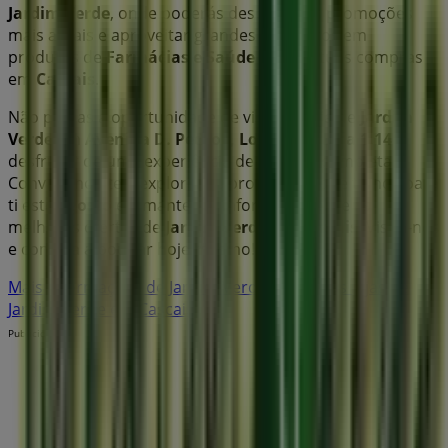
Jardim Verde
, onde poderás descobrir as promoções
mais atuais e aproveitar grandes descontos em
produtos de
Farmácias e Saúde
para as tuas compras
em
Cascais
.
Não percas a oportunidade de visitar a loja de
Jardim
Verde
em
Avenida D. Pedro I, Lote 1 e 2, Loja 1.14
e
desfrutar de uma experiência de compra completa.
Convidamos-te a explorar as promoções que temos para
ti este
agosto
e a manter-te informado sobre as
melhores ofertas de
Jardim Verde
em
Cascais
. Visita-nos
e começa a poupar hoje mesmo!
Mais informações de Jardim Verde
Ver outras lojas de
Jardim Verde em Cascais
Publicidade