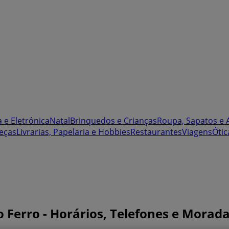
 e Eletrónica
Natal
Brinquedos e Crianças
Roupa, Sapatos e 
eças
Livrarias, Papelaria e Hobbies
Restaurantes
Viagens
Ótic
Ferro - Horários, Telefones e Morad