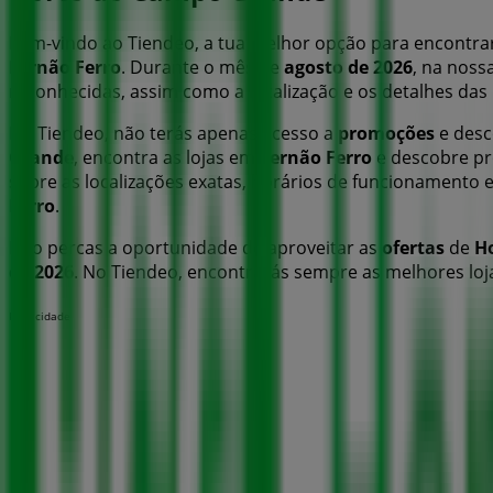
Bem-vindo ao Tiendeo, a tua melhor opção para encontr
Fernão Ferro
. Durante o mês de
agosto de 2026
, na noss
reconhecidas, assim como a localização e os detalhes da
No Tiendeo, não terás apenas acesso a
promoções
e desc
Grande
, encontra as lojas em
Fernão Ferro
e descobre pr
sobre as localizações exatas, horários de funcionamento
Ferro
.
Não percas a oportunidade de aproveitar as
ofertas
de
H
de 2026
. No Tiendeo, encontrarás sempre as melhores l
Publicidade