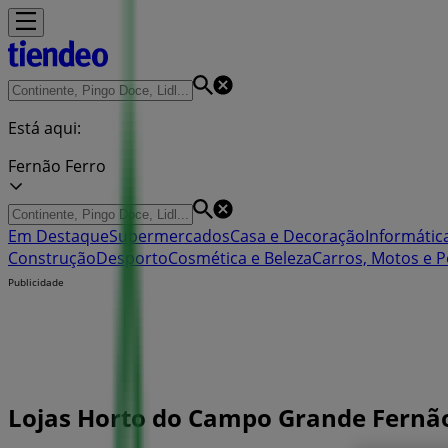
Está aqui:
Fernão Ferro
Em Destaque
Supermercados
Casa e Decoração
Informática
Construção
Desporto
Cosmética e Beleza
Carros, Motos e P
Publicidade
Lojas Horto do Campo Grande Fernão 