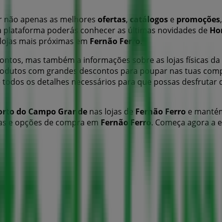
ar não apenas as melhores
ofertas
,
catálogos
e
promoções
a plataforma poderás conhecer as últimas novidades de
Ho
s lojas mais próximas em
Fernão Ferro
.
ontos, mas também a informações sobre as lojas físicas da 
odutos com grandes descontos para poupar nas tuas com
 e todos os detalhes necessários para que possas desfrut
orto do Campo Grande
nas lojas de
Fernão Ferro
e mantém
ojas e opções de compra em
Fernão Ferro
. Começa agora a e