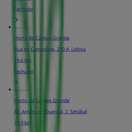
Fechado
Horto do Campo Grande
Rua de Campolide, 270 A, Lisboa
19.6 km
Fechado
Horto do Campo Grande
Av. Antero de Quental, 2, Setúbal
19.9 km