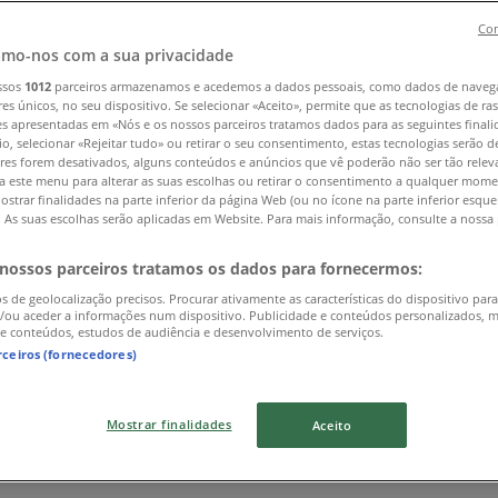
Con
rnão Ferro
»
mo-nos com a sua privacidade
ssos
1012
parceiros armazenamos e acedemos a dados pessoais, como dados de naveg
res únicos, no seu dispositivo. Se selecionar «Aceito», permite que as tecnologias de r
es apresentadas em «Nós e os nossos parceiros tratamos dados para as seguintes finali
io, selecionar «Rejeitar tudo» ou retirar o seu consentimento, estas tecnologias serão d
res forem desativados, alguns conteúdos e anúncios que vê poderão não ser tão releva
a este menu para alterar as suas escolhas ou retirar o consentimento a qualquer mome
ostrar finalidades na parte inferior da página Web (ou no ícone na parte inferior esqu
). As suas escolhas serão aplicadas em Website. Para mais informação, consulte a nossa 
 nossos parceiros tratamos os dados para fornecermos:
os de geolocalização precisos. Procurar ativamente as características do dispositivo para
/ou aceder a informações num dispositivo. Publicidade e conteúdos personalizados, 
 e conteúdos, estudos de audiência e desenvolvimento de serviços.
rceiros (fornecedores)
Mostrar finalidades
Aceito