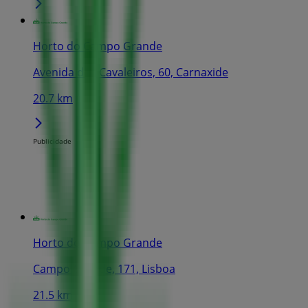
Horto do Campo Grande
Avenida dos Cavaleiros, 60, Carnaxide
20.7 km
Publicidade
Horto do Campo Grande
Campo Grande, 171, Lisboa
21.5 km