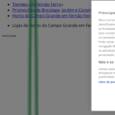
Tiendeo em Fernão Ferro
»
Promoções de Bricolage, Jardim e Construção em Fe
Preocupa
Horto do Campo Grande em Fernão Ferro
»
Nós e os no
identificado
Lojas de Horto do Campo Grande em Fernão Ferro
as finalidad
pelo contrár
Publicidade
os rastreado
Pode voltar 
na ligação M
se aplicável
privacidade.
Nós e os
Utilizar dad
Armazenar e
publicidade
Lista de pa