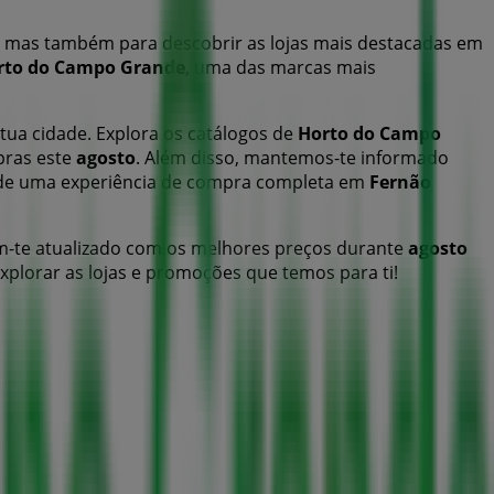
, mas também para descobrir as lojas mais destacadas em
rto do Campo Grande
, uma das marcas mais
tua cidade. Explora os catálogos de
Horto do Campo
pras este
agosto
. Além disso, mantemos-te informado
ar de uma experiência de compra completa em
Fernão
-te atualizado com os melhores preços durante
agosto
xplorar as lojas e promoções que temos para ti!