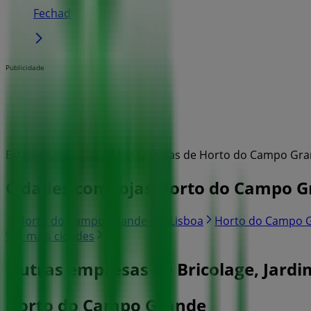
Fechado
Publicidade
Estamos quase a publicar ofertas de Horto do Campo Gr
Cidades com lojas Horto do Campo 
Horto do Campo Grande em Lisboa
Horto do Campo 
Ver mais cidades
Outras empresas de Bricolage, Jard
Horto do Campo Grande