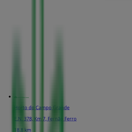
Horto do Campo Grande
E.N. 378, Km 7, Fernão Ferro
18.8 km