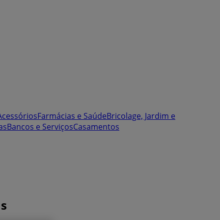
Acessórios
Farmácias e Saúde
Bricolage, Jardim e
as
Bancos e Serviços
Casamentos
as