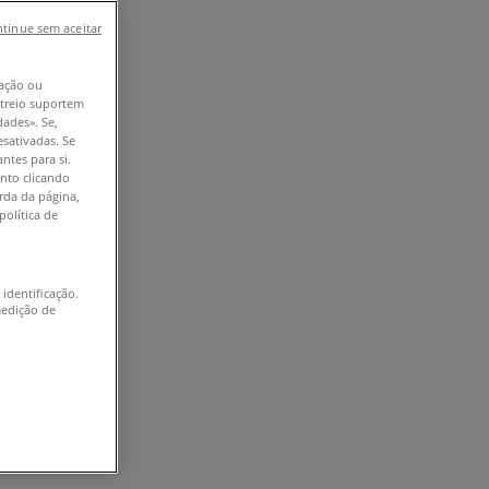
tinue sem aceitar
ação ou
astreio suportem
dades». Se,
esativadas. Se
ntes para si.
nto clicando
erda da página,
política de
 identificação.
medição de