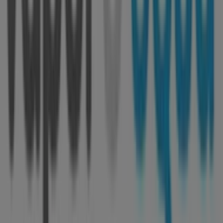
Mais informações de Vapor D'Água
Ver outras lojas de
Vapor D'Água em Guimarães
Publicidade