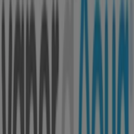
Perfumaria Barreiros Faria
Rua Santo António, n.º 48, Guimarães
55 m
Outras empresas de Bancos e
Serviços em Guimarães
Vapor D'Água
Bem-vindo à loja de
Vapor D'Água
na Tiendeo, onde
podes descobrir as melhores
ofertas
,
promoções
e
catálogos
desta marca de destaque no setor de
Bancos
e Serviços
. A nossa loja física está localizada em
Alameda Dr- Mariano Felgueiras
,
Guimarães
, e nela