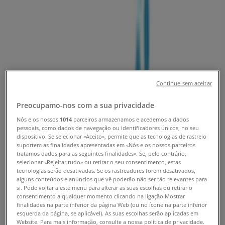
Loja Vapor D'Água | Alameda Dr-
Mariano Felgueiras, Guimarães -
Horário, Telefone e Oportunidades
Tiendeo em Guimarães
»
Promoções de Bancos e Serviços em Guimarães
»
Continue sem aceitar
Vapor D'Água em Guimarães
»
Vapor D'Água | Alameda Dr- Mariano Felgueiras
Preocupamo-nos com a sua privacidade
Nós e os nossos
1014
parceiros armazenamos e acedemos a dados
Mapa
pessoais, como dados de navegação ou identificadores únicos, no seu
Mapa
dispositivo. Se selecionar «Aceito», permite que as tecnologias de rastreio
suportem as finalidades apresentadas em «Nós e os nossos parceiros
Estamos quase a publicar ofertas de Vapor D'Água
tratamos dados para as seguintes finalidades». Se, pelo contrário,
selecionar «Rejeitar tudo» ou retirar o seu consentimento, estas
tecnologias serão desativadas. Se os rastreadores forem desativados,
Publicidade
alguns conteúdos e anúncios que vê poderão não ser tão relevantes para
si. Pode voltar a este menu para alterar as suas escolhas ou retirar o
consentimento a qualquer momento clicando na ligação Mostrar
finalidades na parte inferior da página Web (ou no ícone na parte inferior
esquerda da página, se aplicável). As suas escolhas serão aplicadas em
Website. Para mais informação, consulte a nossa política de privacidade.