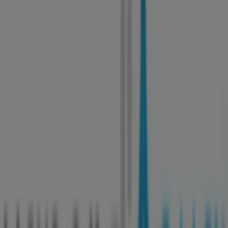
Fuxia
Rua 25 de Abril, Nº210, Guimarães
55 m
Seat
Lugar de Moucos- Creixomil, s/n, Guimarães
55 m