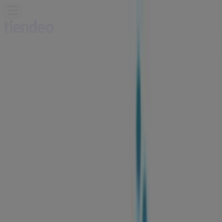
Está aqui:
Guimarães
Em Destaque
Supermercados
Casa e
Decoração
Informática e Eletrónica
Natal
Brinquedos e
Crianças
Roupa, Sapatos e Acessórios
Farmácias e
Saúde
Bricolage, Jardim e Construção
Desporto
Cosmética
e Beleza
Carros, Motos e Peças
Livrarias, Papelaria e
Hobbies
Restaurantes
Viagens
Óticas
Bancos e
Serviços
Casamentos
Publicidade