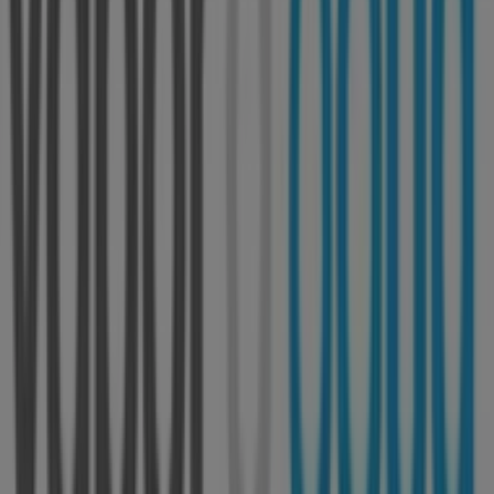
encontrarás uma ampla gama de produtos de qualidade
que te permitirão poupar durante todo o
agosto de
2026
.
Na Tiendeo oferecemos-te toda a informação atualizada
sobre
Vapor D'Água
, incluindo horários de
funcionamento, ofertas exclusivas e a localização exata
da loja em
Alameda Dr- Mariano Felgueiras
. Além
disso, terás acesso aos catálogos mais recentes de
Vapor D'Água
, onde poderás descobrir as promoções
mais atuais e aproveitar grandes descontos em
produtos de
Bancos e Serviços
para as tuas compras
em
Guimarães
.
Não percas a oportunidade de visitar a loja de
Vapor
D'Água
em
Alameda Dr- Mariano Felgueiras
e
desfrutar de uma experiência de compra completa.
Convidamos-te a explorar as promoções que temos para
ti este
agosto
e a manter-te informado sobre as
melhores ofertas de
Vapor D'Água
em
Guimarães
.
Visita-nos e começa a poupar hoje mesmo!