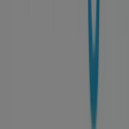
O que fazemos
Soluções para empresas
Notícias e media
Trabalha conosco
Entra em contacto connosco
Pedido de marketing e empresarial
Loja mal colocada no mapa
Feedback de anúncio semanal
Problemas Técnicos e Feedback Geral
Índice
Marcas
Marcas locais
Negócios