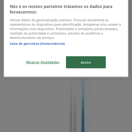
Nós e os nossos parceiros tratamos os dados para
fornecermos:
Utilizar dados de geolocalização precisos. Procurar ativamente as
características do dispositivo para identificação. Armazenar e/ou aceder a
informações num dispositivo. Publicidade e conteúdos personalizados,
medição de publicidade e conteúdos, estudos de audiência e
desenvolvimento de serviços.
Lista de parceiros (fornecedores)
Lojas mais próximas
Mostrar finalidades
Aceito
W52
Estrada Nacional 101, Rua da Indústria, Ponte -
Taipas, Loja 2/3, Guimarães
55 m
Fechado