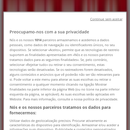
Lojas Brico Depôt Porto - Horários,
Telefones e Moradas
Continue sem aceitar
Tiendeo em Porto
»
Preocupamo-nos com a sua privacidade
Promoções de Bricolage, Jardim e Construção em
Porto
»
Nós e os nossos
1014
parceiros armazenamos e acedemos a dados
pessoais, como dados de navegação ou identificadores únicos, no seu
Brico Depôt em Porto
»
dispositivo. Se selecionar «Aceito», permite que as tecnologias de rastreio
suportem as finalidades apresentadas em «Nós e os nossos parceiros
Lojas de Brico Depôt em Porto
tratamos dados para as seguintes finalidades». Se, pelo contrário,
selecionar «Rejeitar tudo» ou retirar o seu consentimento, estas
tecnologias serão desativadas. Se os rastreadores forem desativados,
alguns conteúdos e anúncios que vê poderão não ser tão relevantes para
si. Pode voltar a este menu para alterar as suas escolhas ou retirar o
Brico Depôt
consentimento a qualquer momento clicando na ligação Mostrar
finalidades na parte inferior da página Web (ou no ícone na parte inferior
Rua Nova do Fojo, Vila Nova de Gaia
esquerda da página, se aplicável). As suas escolhas serão aplicadas em
Website. Para mais informação, consulte a nossa política de privacidade.
3.4 km
Nós e os nossos parceiros tratamos os dados para
fornecermos:
Fechado
Utilizar dados de geolocalização precisos. Procurar ativamente as
características do dispositivo para identificação. Armazenar e/ou aceder a
informações num dispositivo. Publicidade e conteúdos personalizados,