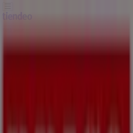
Está aqui:
Porto
Em Destaque
Supermercados
Casa e
Decoração
Informática e Eletrónica
Natal
Brinquedos e
Crianças
Roupa, Sapatos e Acessórios
Farmácias e
Saúde
Bricolage, Jardim e Construção
Desporto
Cosmética
e Beleza
Carros, Motos e Peças
Livrarias, Papelaria e
Hobbies
Restaurantes
Viagens
Óticas
Bancos e
Serviços
Casamentos
Publicidade