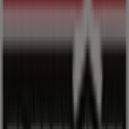
este
agosto
. Além disso, mantemos-te informado sobre
as localizações exatas, horários de funcionamento e
todos os detalhes necessários para que possas
desfrutar de uma experiência de compra completa em
Porto
.
Não percas a oportunidade de aproveitar as
ofertas
de
Brico Depôt
nas lojas de
Porto
e mantém-te atualizado
com os melhores preços durante
agosto de 2026
. No
Tiendeo, encontrarás sempre as melhores lojas e opções
de compra em
Porto
. Começa agora a explorar as lojas e
promoções que temos para ti!
Publicidade