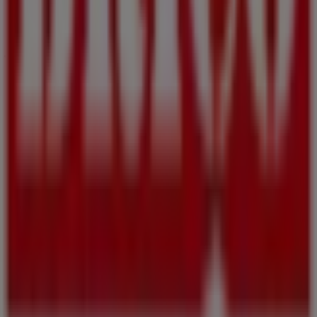
Outras empresas de Bricolage,
Jardim e Construção em Porto
Brico Depôt
Bem-vindo ao Tiendeo, a tua melhor opção para
encontrar não apenas as melhores
ofertas
,
catálogos
e
promoções
, mas também para descobrir as lojas mais
destacadas em
Porto
. Durante o mês de
agosto de 2026
,
na nossa plataforma poderás conhecer as últimas
novidades de
Brico Depôt
, uma das marcas mais
reconhecidas, assim como a localização e os detalhes
das lojas mais próximas em
Porto
.
No Tiendeo, não terás apenas acesso a
promoções
e
descontos, mas também a informações sobre as lojas
físicas da tua cidade. Explora os catálogos de
Brico
Depôt
, encontra as lojas em
Porto
e descobre produtos
com grandes descontos para poupar nas tuas compras