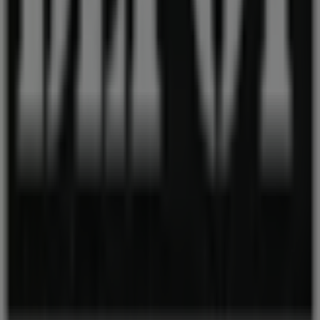
Loja mal colocada no mapa
Feedback de anúncio semanal
Problemas Técnicos e Feedback Geral
Índice
Marcas
Marcas locais
Negócios
Lojas próximas
Produtos
Produtos locais
Cidades
Faz download da App Tiendeo