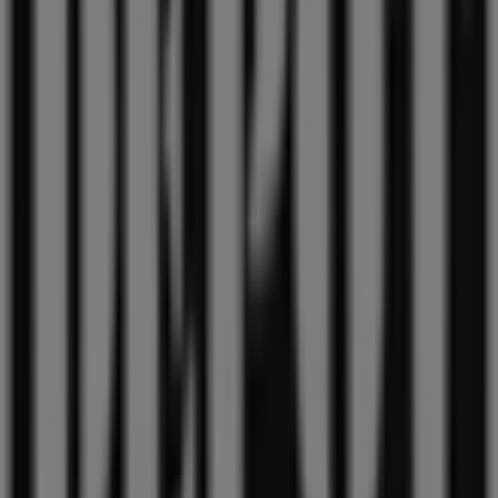
A Tiendeo faz parte da Shopfully, a empresa tecnológica
que está a reinventar o comércio local em todo o
mundo.
Tiendeo
O que fazemos
Soluções para empresas
Notícias e media
Trabalha conosco
Entra em contacto connosco
Pedido de marketing e empresarial