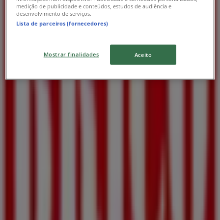
medição de publicidade e conteúdos, estudos de audiência e
desenvolvimento de serviços.
Publicidade
Lista de parceiros (fornecedores)
Mostrar finalidades
Aceito
Estamos quase a publicar ofertas de Brico Depôt
Cidades com lojas Brico Depôt
Brico Depôt em Canidelo
Ver mais cidades