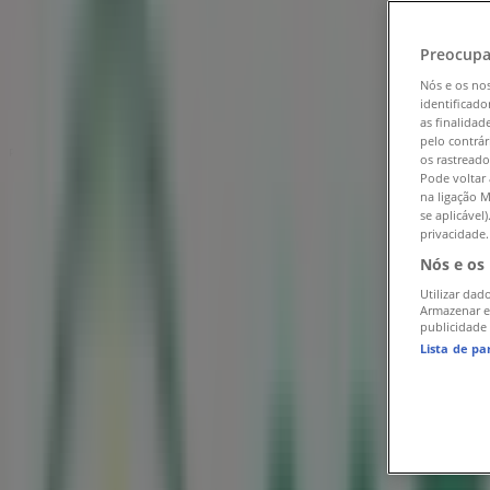
Tiendeo em São João da Madeira
»
Promoções de Supermercados em São João da Made
Preocupa
Mercadona em São João da Madeira
»
Nós e os no
identificado
Lojas de Mercadona em São João da Madeira
as finalidad
pelo contrár
Publicidade
os rastreado
Pode voltar 
na ligação M
se aplicável
privacidade.
Nós e os
Utilizar dad
Armazenar e
publicidade
Lista de pa