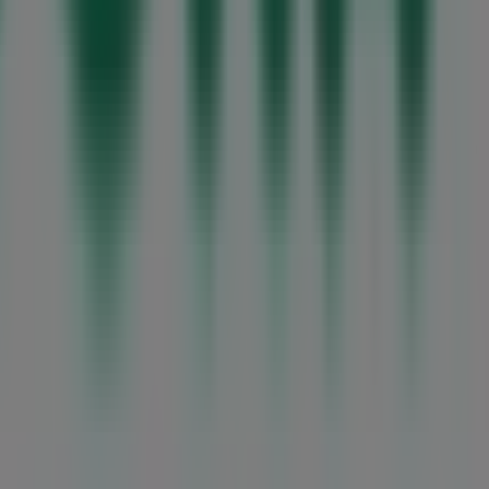
, mas também para descobrir as lojas mais destacadas em
es de
Mercadona
, uma das marcas mais reconhecidas,
tua cidade. Explora os catálogos de
Mercadona
, encontra
gosto
. Além disso, mantemos-te informado sobre as
 experiência de compra completa em
São João da Madeira
.
tualizado com os melhores preços durante
agosto de
a a explorar as lojas e promoções que temos para ti!