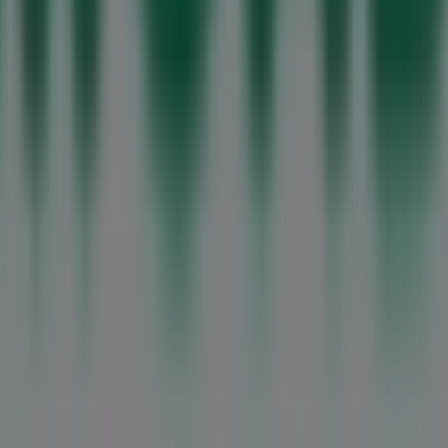
em São João da Madeira
ar não apenas as melhores
ofertas
,
catálogos
e
promoções
 na nossa plataforma poderás conhecer as últimas novidad
róximas em
São João da Madeira
.
ontos, mas também a informações sobre as lojas físicas da 
m grandes descontos para poupar nas tuas compras este
a
os detalhes necessários para que possas desfrutar de uma
ercadona
nas lojas de
São João da Madeira
e mantém-te a
s e opções de compra em
São João da Madeira
. Começa agor