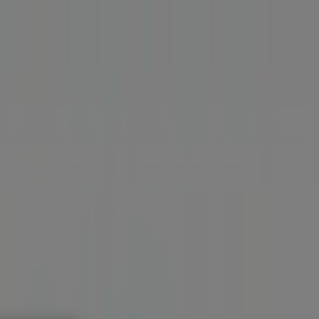
Acessórios
Farmácias e Saúde
Bricolage, Jardim e
as
Bancos e Serviços
Casamentos
 e moradas