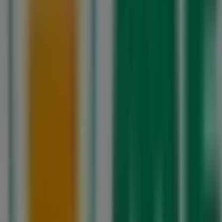
Rua Machado dos Santos, 304, Ovar
11.0 km
Aberto
Mercadona
Rua 19, 1966, Espinho
16.2 km
Aberto
Mercadona
R. RECHOUSA, 261, VILA NOVA DE GAIA