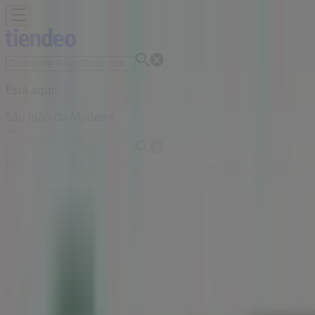
Está aqui:
São João da Madeira
Em Destaque
Supermercados
Casa e Decoração
Informática
Construção
Desporto
Cosmética e Beleza
Carros, Motos e P
Publicidade
Supermercados Mercadona em São Joã