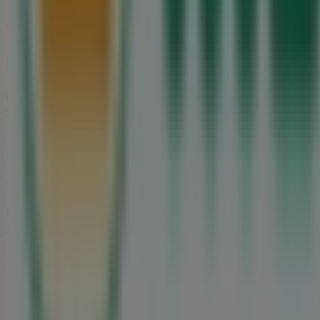
Outras empresas de Supermercados 
Mercadona
Bem-vindo ao Tiendeo, a tua melhor opção para encontr
São João da Madeira
. Durante o mês de
agosto de 2026
,
assim como a localização e os detalhes das lojas mais p
No Tiendeo, não terás apenas acesso a
promoções
e desc
as lojas em
São João da Madeira
e descobre produtos co
localizações exatas, horários de funcionamento e todos 
Não percas a oportunidade de aproveitar as
ofertas
de
M
2026
. No Tiendeo, encontrarás sempre as melhores loja
Publicidade