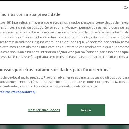
Con
ira
»
mo-nos com a sua privacidade
ssos
1012
parceiros armazenamos e acedemos a dados pessoais, como dados de naveg
res únicos, no seu dispositivo. Se selecionar «Aceito», permite que as tecnologias de r
es apresentadas em «Nós e os nossos parceiros tratamos dados para as seguintes finali
io, selecionar «Rejeitar tudo» ou retirar o seu consentimento, estas tecnologias serão d
res forem desativados, alguns conteúdos e anúncios que vê poderão não ser tão releva
a este menu para alterar as suas escolhas ou retirar o consentimento a qualquer mome
ostrar finalidades na parte inferior da página Web (ou no ícone na parte inferior esqu
). As suas escolhas serão aplicadas em Website. Para mais informação, consulte a nossa 
 nossos parceiros tratamos os dados para fornecermos:
os de geolocalização precisos. Procurar ativamente as características do dispositivo para
/ou aceder a informações num dispositivo. Publicidade e conteúdos personalizados, 
 e conteúdos, estudos de audiência e desenvolvimento de serviços.
rceiros (fornecedores)
Mostrar finalidades
Aceito