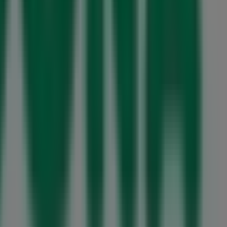
m Lourosa
Mercadona em Vila Nova de Gaia
 em Porto
Mercadona em Valongo
Mercadona em