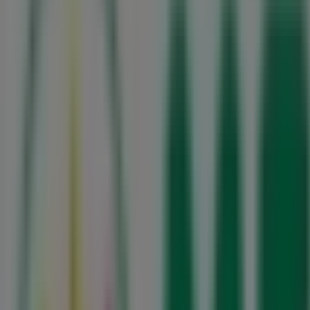
Mercadona
Avda. Dr. Renato Araújo, 1089, São João da Madeira
1.8 km