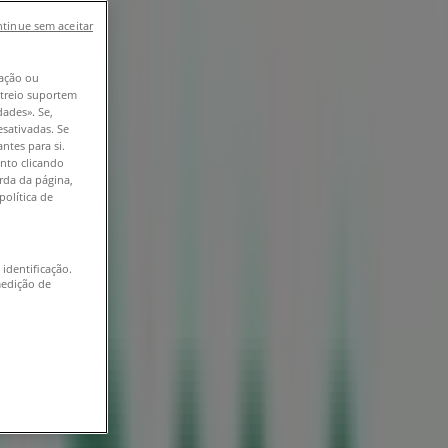
tinue sem aceitar
ação ou
astreio suportem
dades». Se,
esativadas. Se
ntes para si.
nto clicando
erda da página,
política de
 identificação.
medição de