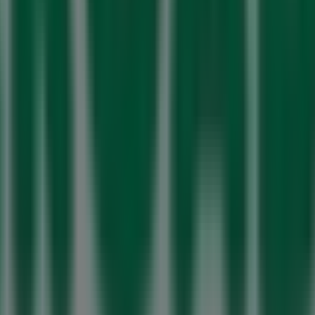
a Maria da Feira
Mercadona em São João
Mercadona e
rcadona em Aveiro
Mercadona em Fânzeres
Mercadona