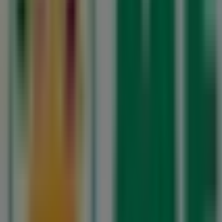
Aberto
Mercadona
Largo da Feira dos Dez, 138, Lourosa
9.6 km
Aberto
Publicidade
Mercadona