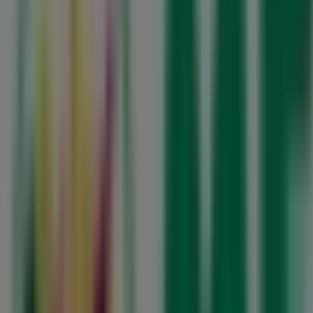
Aberto
Mercadona
Rua de Santo André, 35, Santa Maria da Feira
6.1 km
Aberto
Mercadona
Rua 12 de Dezembro, 40, Oliveira de Azeméis
7.0 km