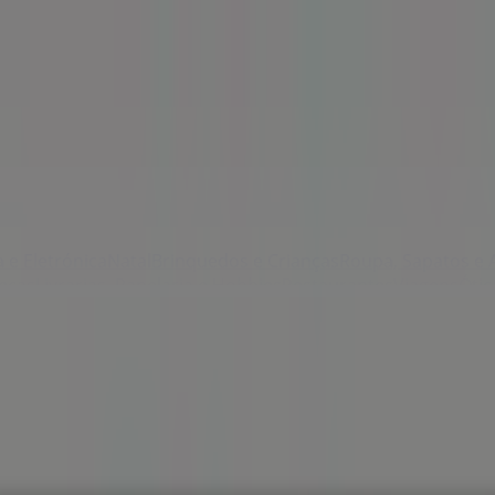
 e Eletrónica
Natal
Brinquedos e Crianças
Roupa, Sapatos e 
eças
Livrarias, Papelaria e Hobbies
Restaurantes
Viagens
Ótic
o da Madeira - Horários, telefones