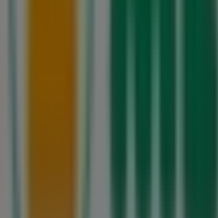
22.8 km
Aberto
Publicidade
Estamos quase a publicar ofertas de Mercadona
Cidades com lojas Mercadona
Mercadona em Oliveira de Azeméis
Mercadona em Sant
Mercadona em Gondomar
Mercadona em Canidelo
Me
Aradas
Ver mais cidades