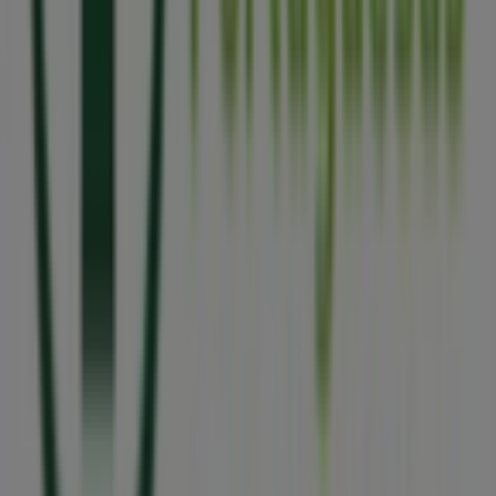
A Tiendeo faz parte da Shopfully, a empresa tecnológica
que está a reinventar o comércio local em todo o
mundo.