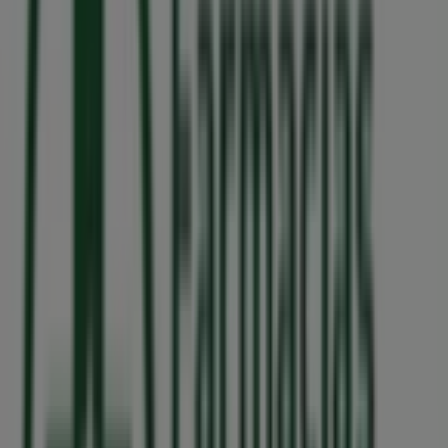
Farmácias Portuguesas
Rua Joaquim Pinto 62, Senhora da Hora
166 m
Soltour
FABRIL DO NORTE, 835, SENHORA DA HORA
209 m