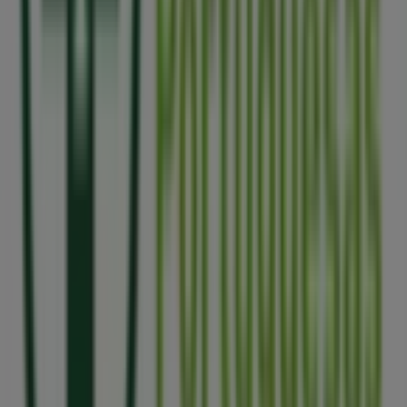
a manter-te informado sobre as melhores ofertas de
Farmácias Portuguesas
em
Senhora da Hora
. Visita-
nos e começa a poupar hoje mesmo!
Mais informações de Farmácias Portuguesas
Ver outras
lojas de Farmácias Portuguesas em Senhora da Hora
Publicidade