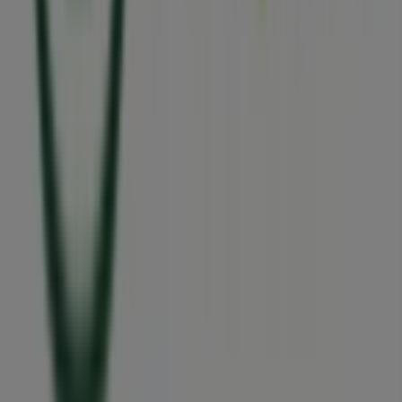
Tiendeo
O que fazemos
Soluções para empresas
Notícias e media
Trabalha conosco
Entra em contacto connosco
Pedido de marketing e empresarial
Loja mal colocada no mapa
Feedback de anúncio semanal
Problemas Técnicos e Feedback Geral
Índice