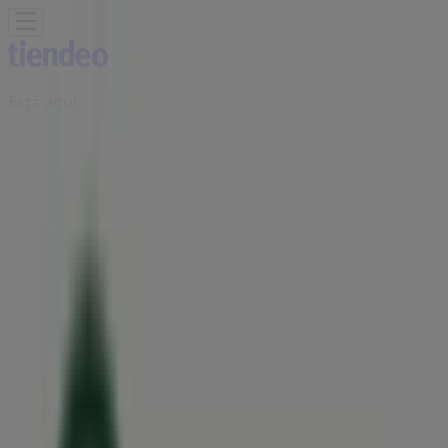
Está aqui:
Senhora da Hora
Em Destaque
Supermercados
Casa e
Decoração
Informática e Eletrónica
Natal
Brinquedos e
Crianças
Roupa, Sapatos e Acessórios
Farmácias e
Saúde
Bricolage, Jardim e Construção
Desporto
Cosmética
e Beleza
Carros, Motos e Peças
Livrarias, Papelaria e
Hobbies
Restaurantes
Viagens
Óticas
Bancos e
Serviços
Casamentos
Publicidade