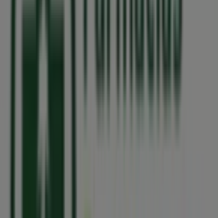
Caixa Geral de Depositos
Avenida António Domingues dos Santos, 19 e 33,
Vila Nova de Gaia
222 m
Aberto
Outras empresas de Farmácias e
Saúde em Senhora da Hora
Farmácias Portuguesas
Bem-vindo à loja de
Farmácias Portuguesas
na Tiendeo,
onde podes descobrir as melhores
ofertas
,
promoções
e
catálogos
desta marca de destaque no setor de
Farmácias e Saúde
. A nossa loja física está localizada em
Rua Sara Afonso, 105-117 Norte Shopping Piso 0 Lj 140
,