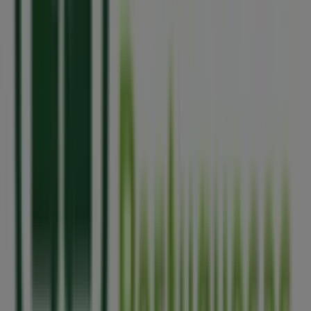
Senhora da Hora
, e nela encontrarás uma ampla gama
de produtos de qualidade que te permitirão poupar
durante todo o
agosto de 2026
.
Na Tiendeo oferecemos-te toda a informação atualizada
sobre
Farmácias Portuguesas
, incluindo horários de
funcionamento, ofertas exclusivas e a localização exata
da loja em
Rua Sara Afonso, 105-117 Norte Shopping
Piso 0 Lj 140
. Além disso, terás acesso aos catálogos
mais recentes de
Farmácias Portuguesas
, onde
poderás descobrir as promoções mais atuais e
aproveitar grandes descontos em produtos de
Farmácias e Saúde
para as tuas compras em
Senhora
da Hora
.
Não percas a oportunidade de visitar a loja de
Farmácias Portuguesas
em
Rua Sara Afonso, 105-117
Norte Shopping Piso 0 Lj 140
e desfrutar de uma
experiência de compra completa. Convidamos-te a
explorar as promoções que temos para ti este
agosto
e