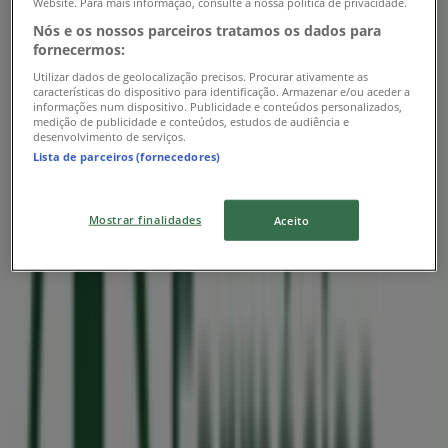
Website. Para mais informação, consulte a nossa política de privacidade.
Nós e os nossos parceiros tratamos os dados para
fornecermos:
Utilizar dados de geolocalização precisos. Procurar ativamente as
características do dispositivo para identificação. Armazenar e/ou aceder a
informações num dispositivo. Publicidade e conteúdos personalizados,
medição de publicidade e conteúdos, estudos de audiência e
Farmácias Portuguesas
desenvolvimento de serviços.
Lista de parceiros (fornecedores)
Saúda
Válido até 31/08
Mostrar finalidades
Aceito
Lojas mais próximas
Farmácias Portuguesas
Avenida Fabril do Norte 716, Senhora da Hora
150 m