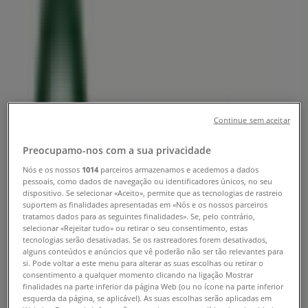
Farmácias Portuguesas | Rua Sara
Afonso, 105-117 Norte Shopping
Piso 0 Lj 140, Senhora da Hora -
Telefone, Horário e Catálogos
Tiendeo em Senhora da Hora
»
Continue sem aceitar
Promoções de Farmácias e Saúde em Senhora da
Hora
»
Preocupamo-nos com a sua privacidade
Farmácias Portuguesas em Senhora da Hora
»
Nós e os nossos
1014
parceiros armazenamos e acedemos a dados
Farmácias Portuguesas | Rua Sara Afonso, 105-117
pessoais, como dados de navegação ou identificadores únicos, no seu
dispositivo. Se selecionar «Aceito», permite que as tecnologias de rastreio
Norte Shopping Piso 0 Lj 140
suportem as finalidades apresentadas em «Nós e os nossos parceiros
tratamos dados para as seguintes finalidades». Se, pelo contrário,
Mapa
220120500
selecionar «Rejeitar tudo» ou retirar o seu consentimento, estas
Mapa
220120500
tecnologias serão desativadas. Se os rastreadores forem desativados,
alguns conteúdos e anúncios que vê poderão não ser tão relevantes para
si. Pode voltar a este menu para alterar as suas escolhas ou retirar o
Promoções de Farmácias
consentimento a qualquer momento clicando na ligação Mostrar
finalidades na parte inferior da página Web (ou no ícone na parte inferior
Portuguesas em Senhora da Hora
esquerda da página, se aplicável). As suas escolhas serão aplicadas em