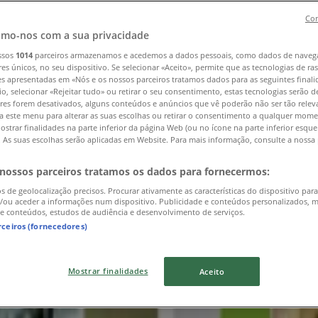
Con
mo-nos com a sua privacidade
ssos
1014
parceiros armazenamos e acedemos a dados pessoais, como dados de naveg
res únicos, no seu dispositivo. Se selecionar «Aceito», permite que as tecnologias de r
es apresentadas em «Nós e os nossos parceiros tratamos dados para as seguintes finali
io, selecionar «Rejeitar tudo» ou retirar o seu consentimento, estas tecnologias serão d
res forem desativados, alguns conteúdos e anúncios que vê poderão não ser tão releva
a este menu para alterar as suas escolhas ou retirar o consentimento a qualquer mome
IDS em Aveiro
ostrar finalidades na parte inferior da página Web (ou no ícone na parte inferior esqu
). As suas escolhas serão aplicadas em Website. Para mais informação, consulte a nossa 
 nossos parceiros tratamos os dados para fornecermos:
os de geolocalização precisos. Procurar ativamente as características do dispositivo para
/ou aceder a informações num dispositivo. Publicidade e conteúdos personalizados, 
 e conteúdos, estudos de audiência e desenvolvimento de serviços.
rceiros (fornecedores)
Mostrar finalidades
Aceito