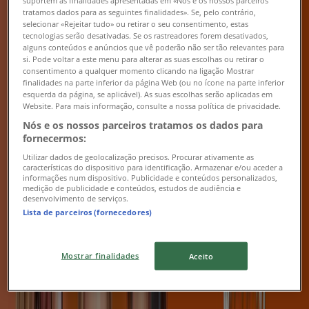
suportem as finalidades apresentadas em «Nós e os nossos parceiros
Estamos quase a publicar ofertas de Jorge Oculista
tratamos dados para as seguintes finalidades». Se, pelo contrário,
selecionar «Rejeitar tudo» ou retirar o seu consentimento, estas
Publicidade
tecnologias serão desativadas. Se os rastreadores forem desativados,
alguns conteúdos e anúncios que vê poderão não ser tão relevantes para
si. Pode voltar a este menu para alterar as suas escolhas ou retirar o
consentimento a qualquer momento clicando na ligação Mostrar
finalidades na parte inferior da página Web (ou no ícone na parte inferior
esquerda da página, se aplicável). As suas escolhas serão aplicadas em
Website. Para mais informação, consulte a nossa política de privacidade.
Nós e os nossos parceiros tratamos os dados para
fornecermos:
Utilizar dados de geolocalização precisos. Procurar ativamente as
características do dispositivo para identificação. Armazenar e/ou aceder a
informações num dispositivo. Publicidade e conteúdos personalizados,
medição de publicidade e conteúdos, estudos de audiência e
desenvolvimento de serviços.
Lista de parceiros (fornecedores)
{"numCatalogs":0}
Endereços e horários Jorge Oculista
Mostrar finalidades
Aceito