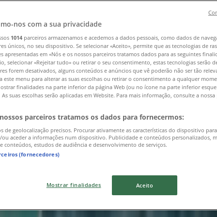
Con
mo-nos com a sua privacidade
ssos
1014
parceiros armazenamos e acedemos a dados pessoais, como dados de naveg
res únicos, no seu dispositivo. Se selecionar «Aceito», permite que as tecnologias de r
es apresentadas em «Nós e os nossos parceiros tratamos dados para as seguintes finali
io, selecionar «Rejeitar tudo» ou retirar o seu consentimento, estas tecnologias serão d
res forem desativados, alguns conteúdos e anúncios que vê poderão não ser tão releva
a este menu para alterar as suas escolhas ou retirar o consentimento a qualquer mome
ua cidade
ostrar finalidades na parte inferior da página Web (ou no ícone na parte inferior esqu
). As suas escolhas serão aplicadas em Website. Para mais informação, consulte a nossa 
 nossos parceiros tratamos os dados para fornecermos:
os de geolocalização precisos. Procurar ativamente as características do dispositivo para
/ou aceder a informações num dispositivo. Publicidade e conteúdos personalizados, 
 e conteúdos, estudos de audiência e desenvolvimento de serviços.
rceiros (fornecedores)
Mostrar finalidades
Aceito