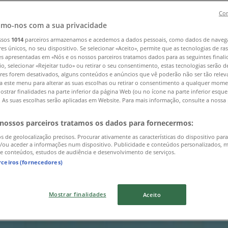
Con
mo-nos com a sua privacidade
ssos
1014
parceiros armazenamos e acedemos a dados pessoais, como dados de naveg
res únicos, no seu dispositivo. Se selecionar «Aceito», permite que as tecnologias de r
es apresentadas em «Nós e os nossos parceiros tratamos dados para as seguintes finali
io, selecionar «Rejeitar tudo» ou retirar o seu consentimento, estas tecnologias serão d
res forem desativados, alguns conteúdos e anúncios que vê poderão não ser tão releva
a este menu para alterar as suas escolhas ou retirar o consentimento a qualquer mome
a sua cidade
ostrar finalidades na parte inferior da página Web (ou no ícone na parte inferior esqu
). As suas escolhas serão aplicadas em Website. Para mais informação, consulte a nossa 
 nossos parceiros tratamos os dados para fornecermos:
os de geolocalização precisos. Procurar ativamente as características do dispositivo para
/ou aceder a informações num dispositivo. Publicidade e conteúdos personalizados, 
 e conteúdos, estudos de audiência e desenvolvimento de serviços.
rceiros (fornecedores)
Mostrar finalidades
Aceito