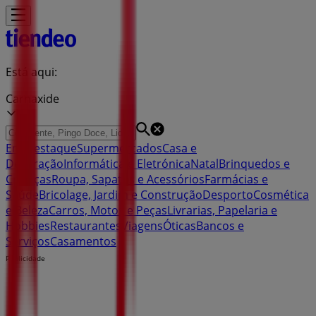
Está aqui:
Carnaxide
Em Destaque
Supermercados
Casa e
Decoração
Informática e Eletrónica
Natal
Brinquedos e
Crianças
Roupa, Sapatos e Acessórios
Farmácias e
Saúde
Bricolage, Jardim e Construção
Desporto
Cosmética
e Beleza
Carros, Motos e Peças
Livrarias, Papelaria e
Hobbies
Restaurantes
Viagens
Óticas
Bancos e
Serviços
Casamentos
Publicidade