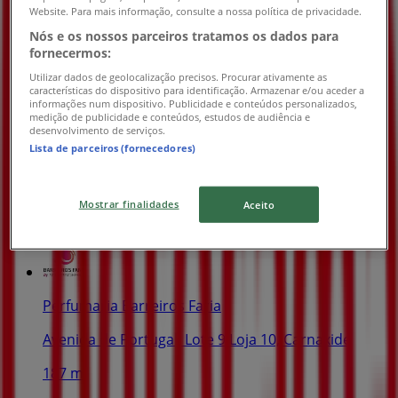
Website. Para mais informação, consulte a nossa política de privacidade.
Nós e os nossos parceiros tratamos os dados para
fornecermos:
Utilizar dados de geolocalização precisos. Procurar ativamente as
características do dispositivo para identificação. Armazenar e/ou aceder a
Conforama
informações num dispositivo. Publicidade e conteúdos personalizados,
medição de publicidade e conteúdos, estudos de audiência e
Até -60%
desenvolvimento de serviços.
Lista de parceiros (fornecedores)
Válido até 26/08
Mostrar finalidades
Lojas mais próximas
Aceito
Perfumaria Barreiros Faria
Avenida de Portugal, Lote 9 Loja 10, Carnaxide
187 m