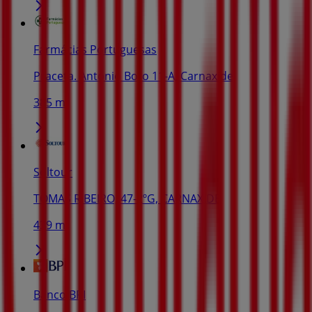
Farmácias Portuguesas
Praceta. António Boto 11-A, Carnaxide
385 m
Soltour
TOMAS RIBEIRO, 47-2ºG, CARNAXIDE
439 m
Banco BPI