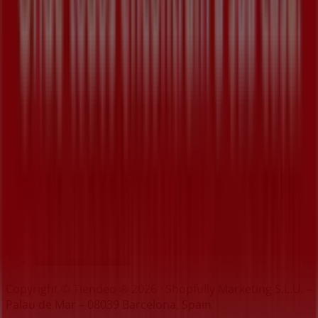
Índice
Marcas
Marcas locais
Negócios
Lojas próximas
Produtos
Produtos locais
Cidades
Faz download da App Tiendeo
Copyright © Tiendeo ® 2026 · Shopfully Marketing S.L.U. –
Palau de Mar – 08039 Barcelona, Spain