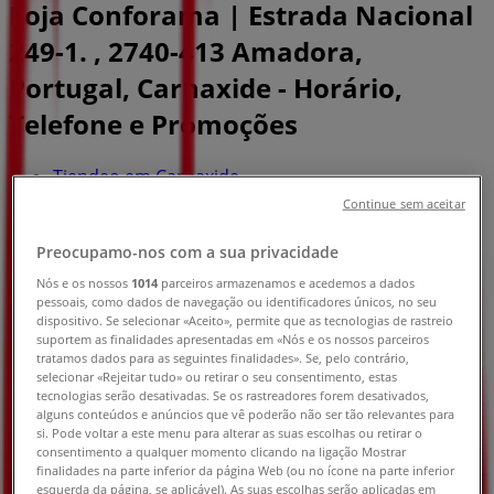
Loja Conforama | Estrada Nacional
249-1. , 2740-413 Amadora,
Portugal, Carnaxide - Horário,
Telefone e Promoções
Tiendeo em Carnaxide
»
Promoções de Casa e Decoração em Carnaxide
»
Continue sem aceitar
Conforama em Carnaxide
»
Preocupamo-nos com a sua privacidade
Conforama | Estrada Nacional 249-1. , 2740-413
Nós e os nossos
1014
parceiros armazenamos e acedemos a dados
Amadora, Portugal
pessoais, como dados de navegação ou identificadores únicos, no seu
dispositivo. Se selecionar «Aceito», permite que as tecnologias de rastreio
Mapa
suportem as finalidades apresentadas em «Nós e os nossos parceiros
Mapa
tratamos dados para as seguintes finalidades». Se, pelo contrário,
selecionar «Rejeitar tudo» ou retirar o seu consentimento, estas
tecnologias serão desativadas. Se os rastreadores forem desativados,
Promoções de Conforama em
alguns conteúdos e anúncios que vê poderão não ser tão relevantes para
si. Pode voltar a este menu para alterar as suas escolhas ou retirar o
Carnaxide
consentimento a qualquer momento clicando na ligação Mostrar
finalidades na parte inferior da página Web (ou no ícone na parte inferior
esquerda da página, se aplicável). As suas escolhas serão aplicadas em