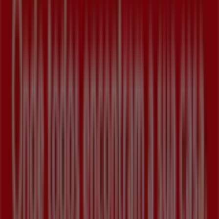
mundo.
Tiendeo
O que fazemos
Soluções para empresas
Notícias e media
Trabalha conosco
Entra em contacto connosco
Pedido de marketing e empresarial
Loja mal colocada no mapa
Feedback de anúncio semanal
Problemas Técnicos e Feedback Geral