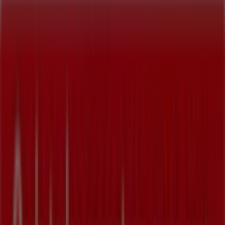
A Tiendeo faz parte da Shopfully, a empresa tecnológica
que está a reinventar o comércio local em todo o