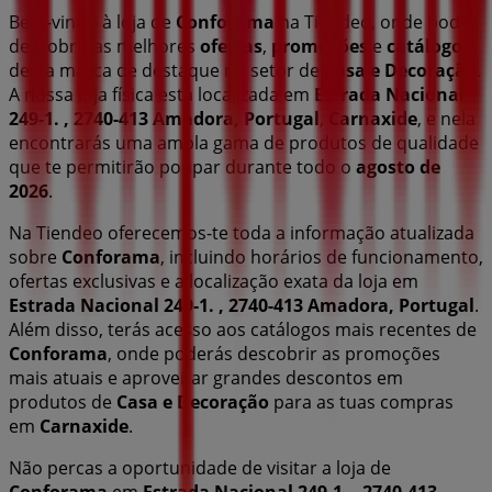
Bem-vindo à loja de
Conforama
na Tiendeo, onde podes
descobrir as melhores
ofertas
,
promoções
e
catálogos
desta marca de destaque no setor de
Casa e Decoração
.
A nossa loja física está localizada em
Estrada Nacional
249-1. , 2740-413 Amadora, Portugal
,
Carnaxide
, e nela
encontrarás uma ampla gama de produtos de qualidade
que te permitirão poupar durante todo o
agosto de
2026
.
Na Tiendeo oferecemos-te toda a informação atualizada
sobre
Conforama
, incluindo horários de funcionamento,
ofertas exclusivas e a localização exata da loja em
Estrada Nacional 249-1. , 2740-413 Amadora, Portugal
.
Além disso, terás acesso aos catálogos mais recentes de
Conforama
, onde poderás descobrir as promoções
mais atuais e aproveitar grandes descontos em
produtos de
Casa e Decoração
para as tuas compras
em
Carnaxide
.
Não percas a oportunidade de visitar a loja de
Conforama
em
Estrada Nacional 249-1. , 2740-413