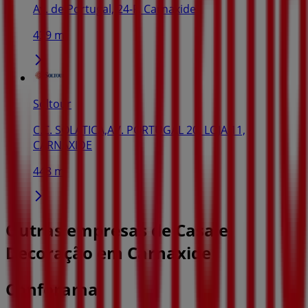
Av. de Portugal, 24-F, Carnaxide
439 m
Soltour
C.C. SOLATICA,AV. PORTUGAL 20, LOJA 11,
CARNAXIDE
448 m
Outras empresas de Casa e
Decoração em Carnaxide
Conforama