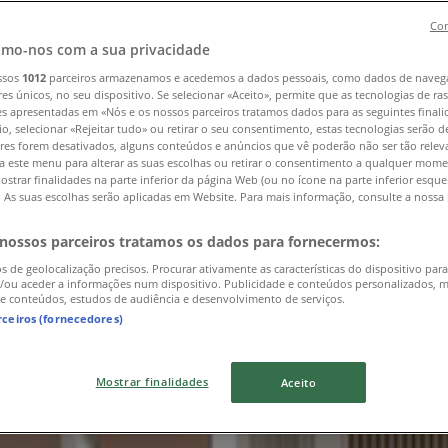
Con
mo-nos com a sua privacidade
ssos
1012
parceiros armazenamos e acedemos a dados pessoais, como dados de naveg
res únicos, no seu dispositivo. Se selecionar «Aceito», permite que as tecnologias de r
es apresentadas em «Nós e os nossos parceiros tratamos dados para as seguintes finali
io, selecionar «Rejeitar tudo» ou retirar o seu consentimento, estas tecnologias serão d
res forem desativados, alguns conteúdos e anúncios que vê poderão não ser tão releva
a este menu para alterar as suas escolhas ou retirar o consentimento a qualquer mome
a cidade
ostrar finalidades na parte inferior da página Web (ou no ícone na parte inferior esqu
). As suas escolhas serão aplicadas em Website. Para mais informação, consulte a nossa 
 nossos parceiros tratamos os dados para fornecermos:
os de geolocalização precisos. Procurar ativamente as características do dispositivo para
/ou aceder a informações num dispositivo. Publicidade e conteúdos personalizados, 
 e conteúdos, estudos de audiência e desenvolvimento de serviços.
rceiros (fornecedores)
Mostrar finalidades
Aceito