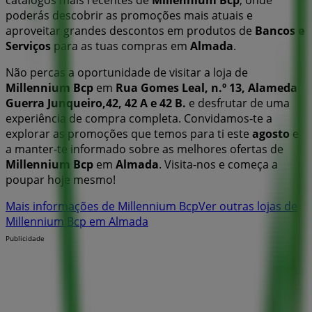
catálogos mais recentes de
Millennium Bcp
, onde
poderás descobrir as promoções mais atuais e
aproveitar grandes descontos em produtos de
Bancos e
Serviços
para as tuas compras em
Almada
.
Não percas a oportunidade de visitar a loja de
Millennium Bcp
em
Rua Gomes Leal, n.º 13, Alameda
Guerra Junqueiro,42, 42 A e 42 B.
e desfrutar de uma
experiência de compra completa. Convidamos-te a
explorar as promoções que temos para ti este
agosto
e
a manter-te informado sobre as melhores ofertas de
Millennium Bcp
em
Almada
. Visita-nos e começa a
poupar hoje mesmo!
Mais informações de Millennium Bcp
Ver outras lojas de
Millennium Bcp em Almada
Publicidade