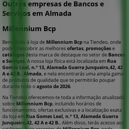
Outras empresas de Bancos e
Serviços em Almada
Millennium Bcp
Bem-vindo à loja de
Millennium Bcp
na Tiendeo, onde
podes descobrir as melhores
ofertas
,
promoções
e
catálogos
desta marca de destaque no setor de
Bancos
e Serviços
. A nossa loja física está localizada em
Rua
Gomes Leal, n.º 13, Alameda Guerra Junqueiro,42, 42
A e 42 B.
,
Almada
, e nela encontrarás uma ampla gama
de produtos de qualidade que te permitirão poupar
durante todo o
agosto de 2026
.
Na Tiendeo oferecemos-te toda a informação atualizada
sobre
Millennium Bcp
, incluindo horários de
funcionamento, ofertas exclusivas e a localização exata
da loja em
Rua Gomes Leal, n.º 13, Alameda Guerra
Junqueiro,42, 42 A e 42 B.
. Além disso, terás acesso aos