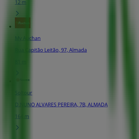
12 m
My Auchan
Rua Capitão Leitão, 97, Almada
81 m
Soltour
D.NUNO ALVARES PEREIRA, 7B, ALMADA
164 m