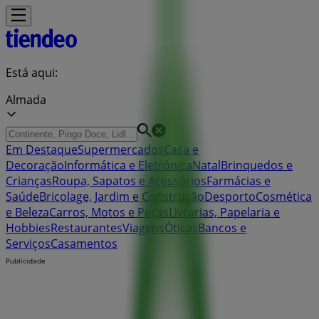
Está aqui:
Almada
Em Destaque
Supermercados
Casa e
Decoração
Informática e Eletrónica
Natal
Brinquedos e
Crianças
Roupa, Sapatos e Acessórios
Farmácias e
Saúde
Bricolage, Jardim e Construção
Desporto
Cosmética
e Beleza
Carros, Motos e Peças
Livrarias, Papelaria e
Hobbies
Restaurantes
Viagens
Óticas
Bancos e
Serviços
Casamentos
Publicidade