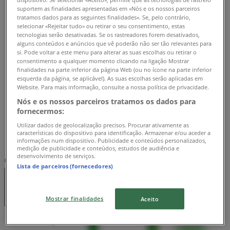
suportem as finalidades apresentadas em «Nós e os nossos parceiros
Segunda-feira
tratamos dados para as seguintes finalidades». Se, pelo contrário,
12:00 - 19:00
selecionar «Rejeitar tudo» ou retirar o seu consentimento, estas
Terça-feira
tecnologias serão desativadas. Se os rastreadores forem desativados,
12:00 - 19:00
alguns conteúdos e anúncios que vê poderão não ser tão relevantes para
si. Pode voltar a este menu para alterar as suas escolhas ou retirar o
Quarta-feira
consentimento a qualquer momento clicando na ligação Mostrar
12:00 - 19:00
finalidades na parte inferior da página Web (ou no ícone na parte inferior
Quinta-feira
esquerda da página, se aplicável). As suas escolhas serão aplicadas em
Website. Para mais informação, consulte a nossa política de privacidade.
12:00 - 19:00
Sexta-feira
Nós e os nossos parceiros tratamos os dados para
fornecermos:
12:00 - 19:00
Sábado
Utilizar dados de geolocalização precisos. Procurar ativamente as
características do dispositivo para identificação. Armazenar e/ou aceder a
informações num dispositivo. Publicidade e conteúdos personalizados,
Fechado
medição de publicidade e conteúdos, estudos de audiência e
desenvolvimento de serviços.
Mapa
211139980
Lista de parceiros (fornecedores)
Fechado
Mostrar finalidades
Aceito
Domingo