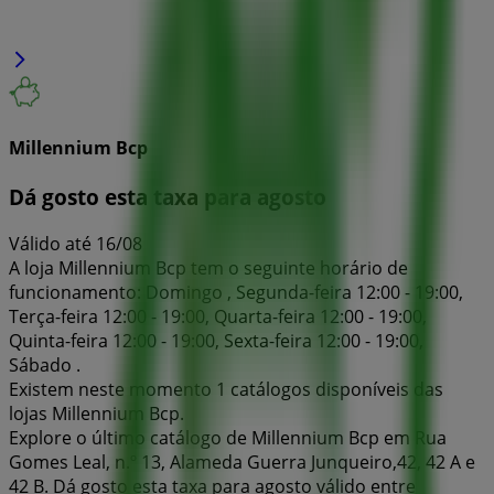
Millennium Bcp
Dá gosto esta taxa para agosto
Válido até 16/08
A loja Millennium Bcp tem o seguinte horário de
funcionamento: Domingo , Segunda-feira 12:00 - 19:00,
Terça-feira 12:00 - 19:00, Quarta-feira 12:00 - 19:00,
Quinta-feira 12:00 - 19:00, Sexta-feira 12:00 - 19:00,
Sábado .
Existem neste momento 1 catálogos disponíveis das
lojas Millennium Bcp.
Explore o último catálogo de Millennium Bcp em Rua
Gomes Leal, n.º 13, Alameda Guerra Junqueiro,42, 42 A e
42 B. Dá gosto esta taxa para agosto válido entre