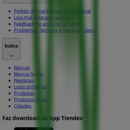
Pedido de marketing e empresarial
Loja mal colocada no mapa
Feedback de anúncio semanal
Problemas Técnicos e Feedback Geral
Índice
Marcas
Marcas locais
Negócios
Lojas próximas
Produtos
Produtos locais
Cidades
Faz download da App Tiendeo