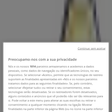
Perfumarias Carlos Santos Hair
Shop Braga - Horários, Telefones e
Moradas
Tiendeo em Braga
»
Promoções de Cosmética e Beleza em Braga
Continue sem aceitar
»
Carlos Santos Hair Shop em Braga
»
Preocupamo-nos com a sua privacidade
Lojas de Carlos Santos Hair Shop em Braga
Nós e os nossos
1014
parceiros armazenamos e acedemos a dados
pessoais, como dados de navegação ou identificadores únicos, no seu
dispositivo. Se selecionar «Aceito», permite que as tecnologias de rastreio
suportem as finalidades apresentadas em «Nós e os nossos parceiros
tratamos dados para as seguintes finalidades». Se, pelo contrário,
selecionar «Rejeitar tudo» ou retirar o seu consentimento, estas
Carlos Santos Hair Shop
tecnologias serão desativadas. Se os rastreadores forem desativados,
alguns conteúdos e anúncios que vê poderão não ser tão relevantes para
Quinta dos Congregados - S. Vítor, Loja 11, Braga
si. Pode voltar a este menu para alterar as suas escolhas ou retirar o
consentimento a qualquer momento clicando na ligação Mostrar
finalidades na parte inferior da página Web (ou no ícone na parte inferior
1.1 km