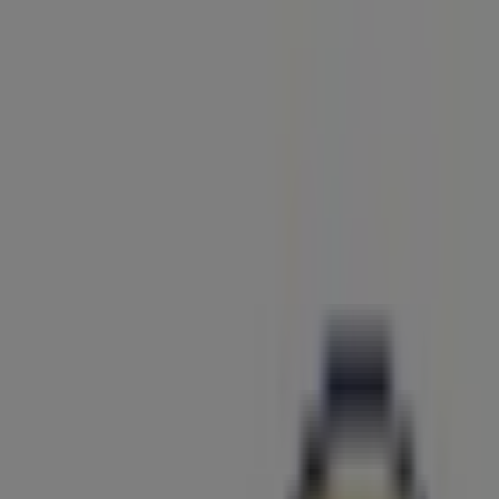
Está aqui:
Braga
Em Destaque
Supermercados
Casa e
Decoração
Informática e Eletrónica
Natal
Brinquedos e
Crianças
Roupa, Sapatos e Acessórios
Farmácias e
Saúde
Bricolage, Jardim e Construção
Desporto
Cosmética
e Beleza
Carros, Motos e Peças
Livrarias, Papelaria e
Hobbies
Restaurantes
Viagens
Óticas
Bancos e
Serviços
Casamentos
Publicidade