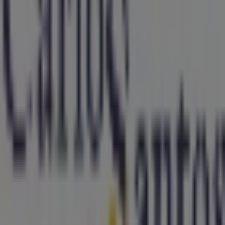
A Tiendeo faz parte da Shopfully, a empresa tecnológica
que está a reinventar o comércio local em todo o
mundo.
Tiendeo
O que fazemos
Soluções para empresas
Notícias e media
Trabalha conosco
Entra em contacto connosco
Pedido de marketing e empresarial
Loja mal colocada no mapa
Feedback de anúncio semanal