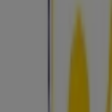
Estamos quase a publicar ofertas de Carlos Santos Hair
Shop
Cidades com lojas Carlos Santos
Hair Shop
Carlos Santos Hair Shop em Guimarães
Carlos
Santos Hair Shop em Vila Nova de Famalicão
Carlos
Santos Hair Shop em Santo Tirso
Carlos Santos Hair
Shop em Margaride (Santa Eulália)
Carlos Santos Hair
Shop em Carvalhosa
Carlos Santos Hair Shop em Viana
do Castelo
Carlos Santos Hair Shop em Valongo
Carlos Santos Hair Shop em Senhora da Hora
Carlos
Santos Hair Shop em Porto
Carlos Santos Hair Shop
em Tuias
Carlos Santos Hair Shop em Santo Ildefonso
Carlos Santos Hair Shop em São Pedro da Afurada
Ver mais cidades
Outras empresas de Cosmética e