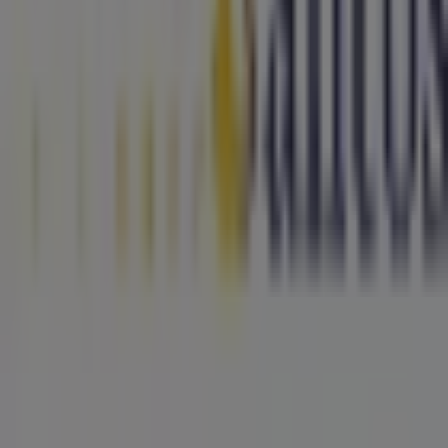
Problemas Técnicos e Feedback Geral
Índice
Marcas
Marcas locais
Negócios
Lojas próximas
Produtos
Produtos locais
Cidades
Faz download da App Tiendeo