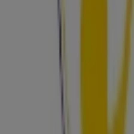
Beleza em Braga
Carlos Santos Hair Shop
Bem-vindo ao Tiendeo, a tua melhor opção para
encontrar não apenas as melhores
ofertas
,
catálogos
e
promoções
, mas também para descobrir as lojas mais
destacadas em
Braga
. Durante o mês de
agosto de
2026
, na nossa plataforma poderás conhecer as últimas
novidades de
Carlos Santos Hair Shop
, uma das marcas
mais reconhecidas, assim como a localização e os
detalhes das lojas mais próximas em
Braga
.
No Tiendeo, não terás apenas acesso a
promoções
e
descontos, mas também a informações sobre as lojas
físicas da tua cidade. Explora os catálogos de
Carlos
Santos Hair Shop
, encontra as lojas em
Braga
e
descobre produtos com grandes descontos para poupar
nas tuas compras este
agosto
. Além disso, mantemos-te
informado sobre as localizações exatas, horários de