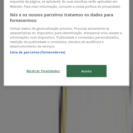
esquerda da página, se aplicável). As suas escolhas serão aplicadas em
Website. Para mais informação, consulte a nossa política de privacidade.
Fechado
Nós e os nossos parceiros tratamos os dados para
fornecermos:
Utilizar dados de geolocalização precisos. Procurar ativamente as
características do dispositivo para identificação. Armazenar e/ou aceder a
informações num dispositivo. Publicidade e conteúdos personalizados,
medição de publicidade e conteúdos, estudos de audiência e
Carlos Santos Hair Shop
desenvolvimento de serviços.
Lista de parceiros (fornecedores)
Rua 25 de Abril, nº 210 Silvares , Loja 0.19,
Guimarães
Mostrar finalidades
Aceito
14.9 km
Fechado
Carlos Santos Hair Shop