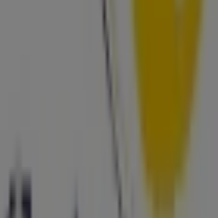
funcionamento e todos os detalhes necessários para
que possas desfrutar de uma experiência de compra
completa em
Braga
.
Não percas a oportunidade de aproveitar as
ofertas
de
Carlos Santos Hair Shop
nas lojas de
Braga
e mantém-
te atualizado com os melhores preços durante
agosto
de 2026
. No Tiendeo, encontrarás sempre as melhores
lojas e opções de compra em
Braga
. Começa agora a
explorar as lojas e promoções que temos para ti!
Publicidade