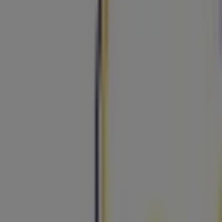
Rua Barão da Trovisqueira, Loja 3, Vila Nova de
Famalicão
18.1 km
Fechado
Publicidade