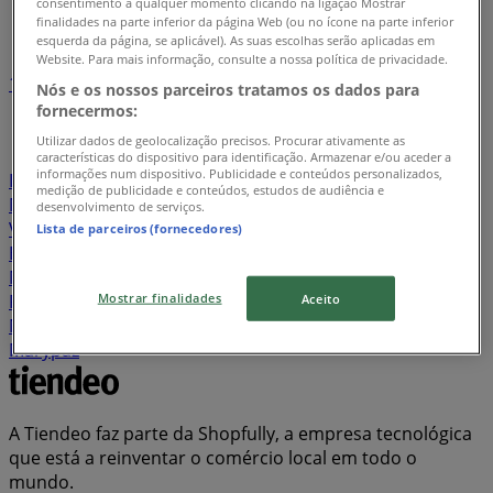
consentimento a qualquer momento clicando na ligação Mostrar
Índice de lojas em Câmara de Lobos
finalidades na parte inferior da página Web (ou no ícone na parte inferior
esquerda da página, se aplicável). As suas escolhas serão aplicadas em
Website. Para mais informação, consulte a nossa política de privacidade.
1
2
3
4
5
Nós e os nossos parceiros tratamos os dados para
...
19
fornecermos:
Utilizar dados de geolocalização precisos. Procurar ativamente as
Lidl
Pingo Doce
Continente
CTT
Aldi
características do dispositivo para identificação. Armazenar e/ou aceder a
informações num dispositivo. Publicidade e conteúdos personalizados,
Intermarché
Worten
Bricomarché
Recheio
MEO
medição de publicidade e conteúdos, estudos de audiência e
Millennium Bcp
Minipreço
Leroy Merlin
hôma
desenvolvimento de serviços.
Vodafone
Espaço Casa
Miranda Supermercados
Lista de parceiros (fornecedores)
Banco BPI
Bolama
Auchan
Mercadona
Seaside
Maxmat
Nos
Radio Popular
Belita Supermercados
Mostrar finalidades
Pandora
STIHL
ZARA
AKI
GALP
Agriloja
Lefties
Aceito
Note!
Feira dos Sofás
JOM
Staples
MO
Coviran
Marypaz
A Tiendeo faz parte da Shopfully, a empresa tecnológica
que está a reinventar o comércio local em todo o
mundo.