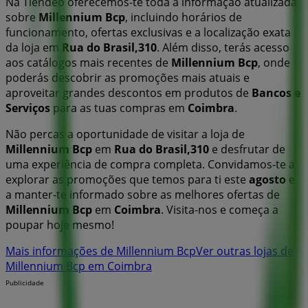
Na Tiendeo oferecemos-te toda a informação atualizada
sobre
Millennium Bcp
, incluindo horários de
funcionamento, ofertas exclusivas e a localização exata
da loja em
Rua do Brasil,310
. Além disso, terás acesso
aos catálogos mais recentes de
Millennium Bcp
, onde
poderás descobrir as promoções mais atuais e
aproveitar grandes descontos em produtos de
Bancos e
Serviços
para as tuas compras em
Coimbra
.
Não percas a oportunidade de visitar a loja de
Millennium Bcp
em
Rua do Brasil,310
e desfrutar de
uma experiência de compra completa. Convidamos-te a
explorar as promoções que temos para ti este
agosto
e
a manter-te informado sobre as melhores ofertas de
Millennium Bcp
em
Coimbra
. Visita-nos e começa a
poupar hoje mesmo!
Mais informações de Millennium Bcp
Ver outras lojas de
Millennium Bcp em Coimbra
Publicidade