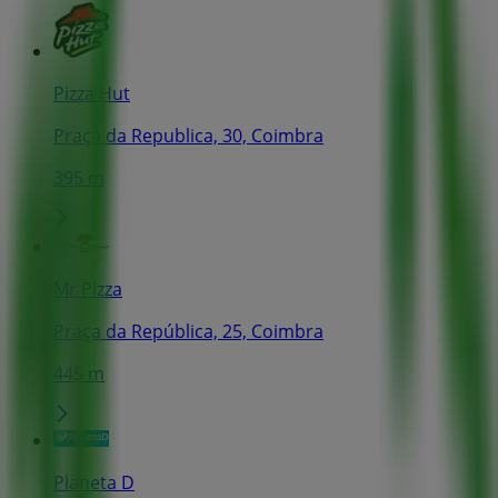
Pizza Hut
Praça da Republica, 30, Coimbra
395 m
Mr Pizza
Praça da República, 25, Coimbra
445 m
Planeta D