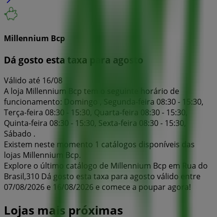
Millennium Bcp
Dá gosto esta taxa para agosto
Válido até 16/08
A loja Millennium Bcp tem o seguinte horário de
funcionamento: Domingo , Segunda-feira 08:30 - 15:30,
Terça-feira 08:30 - 15:30, Quarta-feira 08:30 - 15:30,
Quinta-feira 08:30 - 15:30, Sexta-feira 08:30 - 15:30,
Sábado .
Existem neste momento 1 catálogos disponíveis das
lojas Millennium Bcp.
Explore o último catálogo de Millennium Bcp em Rua do
Brasil,310 Dá gosto esta taxa para agosto válido entre
07/08/2026 e 16/08/2026 e comece a poupar agora!
Lojas mais próximas