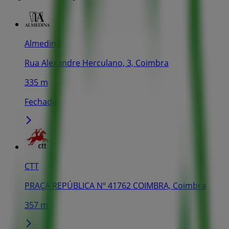
Almedina
Rua Alexandre Herculano, 3, Coimbra
335 m
Fechado
CTT
PRAÇA REPÚBLICA Nº 41762 COIMBRA, Coimbra
357 m