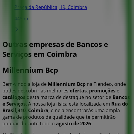
Praça da República, 19, Coimbra
448 m
Outras empresas de Bancos e
Serviços em Coimbra
Millennium Bcp
Bem-vindo à loja de
Millennium Bcp
na Tiendeo, onde
podes descobrir as melhores
ofertas
,
promoções
e
catálogos
desta marca de destaque no setor de
Bancos
e Serviços
. A nossa loja física está localizada em
Rua do
Brasil,310
,
Coimbra
, e nela encontrarás uma ampla
gama de produtos de qualidade que te permitirão
poupar durante todo o
agosto de 2026
.