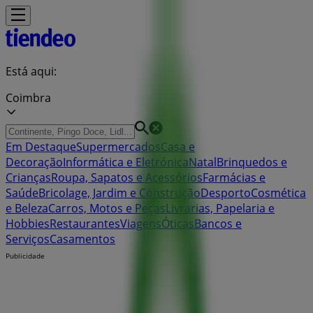
Está aqui:
Coimbra
Em Destaque
Supermercados
Casa e
Decoração
Informática e Eletrónica
Natal
Brinquedos e
Crianças
Roupa, Sapatos e Acessórios
Farmácias e
Saúde
Bricolage, Jardim e Construção
Desporto
Cosmética
e Beleza
Carros, Motos e Peças
Livrarias, Papelaria e
Hobbies
Restaurantes
Viagens
Óticas
Bancos e
Serviços
Casamentos
Publicidade