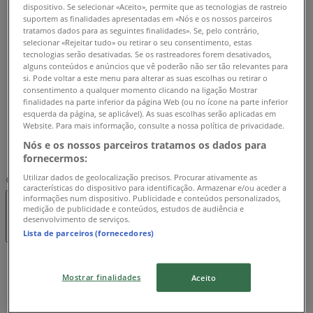
Terça-feira
dispositivo. Se selecionar «Aceito», permite que as tecnologias de rastreio
suportem as finalidades apresentadas em «Nós e os nossos parceiros
08:30 - 15:30
tratamos dados para as seguintes finalidades». Se, pelo contrário,
Quarta-feira
selecionar «Rejeitar tudo» ou retirar o seu consentimento, estas
08:30 - 15:30
tecnologias serão desativadas. Se os rastreadores forem desativados,
Quinta-feira
alguns conteúdos e anúncios que vê poderão não ser tão relevantes para
si. Pode voltar a este menu para alterar as suas escolhas ou retirar o
08:30 - 15:30
consentimento a qualquer momento clicando na ligação Mostrar
Sexta-feira
finalidades na parte inferior da página Web (ou no ícone na parte inferior
08:30 - 15:30
esquerda da página, se aplicável). As suas escolhas serão aplicadas em
Website. Para mais informação, consulte a nossa política de privacidade.
Sábado
Nós e os nossos parceiros tratamos os dados para
Fechado
fornecermos:
Utilizar dados de geolocalização precisos. Procurar ativamente as
Mapa
239008720
características do dispositivo para identificação. Armazenar e/ou aceder a
informações num dispositivo. Publicidade e conteúdos personalizados,
medição de publicidade e conteúdos, estudos de audiência e
Fechado
desenvolvimento de serviços.
Lista de parceiros (fornecedores)
Domingo
Mostrar finalidades
Aceito
Fechado