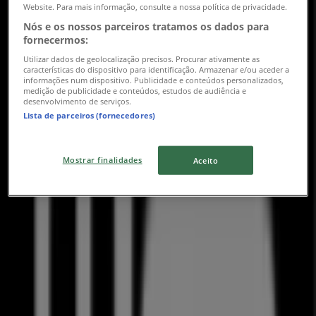
Website. Para mais informação, consulte a nossa política de privacidade.
Nós e os nossos parceiros tratamos os dados para
fornecermos:
Utilizar dados de geolocalização precisos. Procurar ativamente as
características do dispositivo para identificação. Armazenar e/ou aceder a
informações num dispositivo. Publicidade e conteúdos personalizados,
medição de publicidade e conteúdos, estudos de audiência e
desenvolvimento de serviços.
Lista de parceiros (fornecedores)
Lojas mais próximas
Mostrar finalidades
Aceito
Almedina
Rua Alexandre Herculano, 3, Coimbra
335 m
Fechado