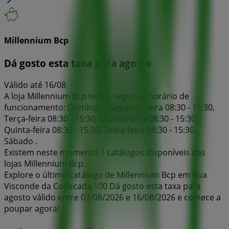
Millennium Bcp
Dá gosto esta taxa para agosto
Válido até 16/08
A loja Millennium Bcp tem o seguinte horário de
funcionamento: Domingo , Segunda-feira 08:30 - 15:30,
Terça-feira 08:30 - 15:30, Quarta-feira 08:30 - 15:30,
Quinta-feira 08:30 - 15:30, Sexta-feira 08:30 - 15:30,
Sábado .
Existem neste momento 1 catálogos disponíveis das
lojas Millennium Bcp.
Explore o último catálogo de Millennium Bcp em Rua
Visconde da Coriscada,100 Dá gosto esta taxa para
agosto válido entre 07/08/2026 e 16/08/2026 e comece a
poupar agora!