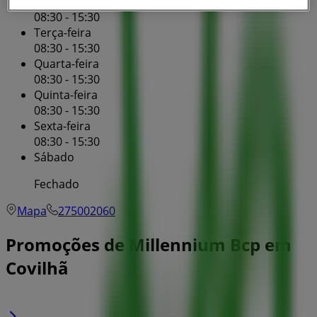
Segunda-feira
08:30 - 15:30
Terça-feira
08:30 - 15:30
Quarta-feira
08:30 - 15:30
Quinta-feira
08:30 - 15:30
Sexta-feira
08:30 - 15:30
Sábado
Fechado
Mapa
275002060
Promoções de Millennium Bcp em
Covilhã