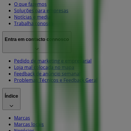
O que fazemos
Soluções para empresas
Notícias e media
Trabalha conosco
Entra em contacto connosco
Pedido de marketing e empresarial
Loja mal colocada no mapa
Feedback de anúncio semanal
Problemas Técnicos e Feedback Geral
Índice
Marcas
Marcas locais
Negócios