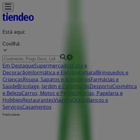
Está aqui:
Covilhã
Em Destaque
Supermercados
Casa e
Decoração
Informática e Eletrónica
Natal
Brinquedos e
Crianças
Roupa, Sapatos e Acessórios
Farmácias e
Saúde
Bricolage, Jardim e Construção
Desporto
Cosmética
e Beleza
Carros, Motos e Peças
Livrarias, Papelaria e
Hobbies
Restaurantes
Viagens
Óticas
Bancos e
Serviços
Casamentos
Publicidade