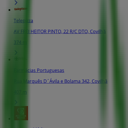
Telepizza
AV FREI HEITOR PINTO, 22 R/C DTO, Covilhã
374 m
Farmácias Portuguesas
Rua Marquês D´Ávila e Bolama 342, Covilhã
407 m