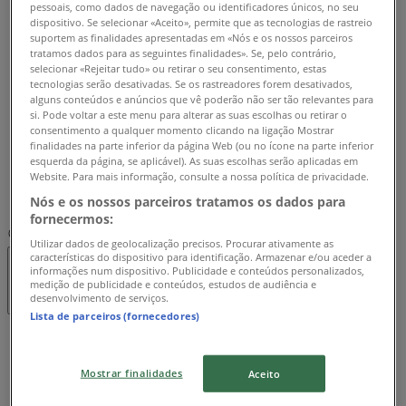
Terça-feira
pessoais, como dados de navegação ou identificadores únicos, no seu
dispositivo. Se selecionar «Aceito», permite que as tecnologias de rastreio
08:30 - 15:30
suportem as finalidades apresentadas em «Nós e os nossos parceiros
Quarta-feira
tratamos dados para as seguintes finalidades». Se, pelo contrário,
08:30 - 15:30
selecionar «Rejeitar tudo» ou retirar o seu consentimento, estas
tecnologias serão desativadas. Se os rastreadores forem desativados,
Quinta-feira
alguns conteúdos e anúncios que vê poderão não ser tão relevantes para
08:30 - 15:30
si. Pode voltar a este menu para alterar as suas escolhas ou retirar o
Sexta-feira
consentimento a qualquer momento clicando na ligação Mostrar
08:30 - 15:30
finalidades na parte inferior da página Web (ou no ícone na parte inferior
esquerda da página, se aplicável). As suas escolhas serão aplicadas em
Sábado
Website. Para mais informação, consulte a nossa política de privacidade.
Fechado
Nós e os nossos parceiros tratamos os dados para
fornecermos:
Mapa
275002060
Utilizar dados de geolocalização precisos. Procurar ativamente as
características do dispositivo para identificação. Armazenar e/ou aceder a
informações num dispositivo. Publicidade e conteúdos personalizados,
Fechado
medição de publicidade e conteúdos, estudos de audiência e
desenvolvimento de serviços.
Lista de parceiros (fornecedores)
Domingo
Fechado
Mostrar finalidades
Aceito