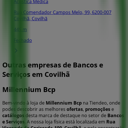
Acústica Médica
Rua Comendador Campos Melo, 99, 6200-007
Covilhã, Covilhã
445 m
Fechado
Outras empresas de Bancos e
Serviços em Covilhã
Millennium Bcp
Bem-vindo à loja de
Millennium Bcp
na Tiendeo, onde
podes descobrir as melhores
ofertas
,
promoções
e
catálogos
desta marca de destaque no setor de
Bancos
e Serviços
. A nossa loja física está localizada em
Rua