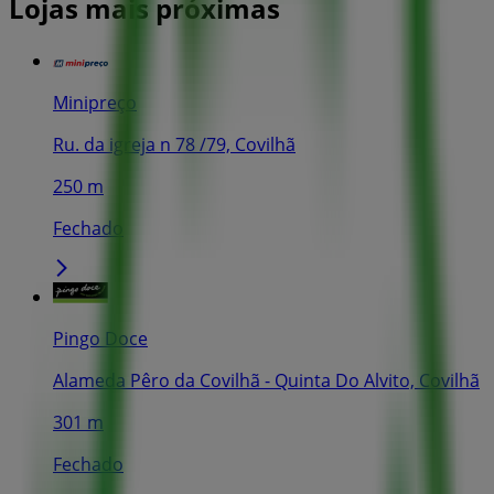
Lojas mais próximas
Minipreço
Ru. da igreja n 78 /79, Covilhã
250 m
Fechado
Pingo Doce
Alameda Pêro da Covilhã - Quinta Do Alvito, Covilhã
301 m
Fechado