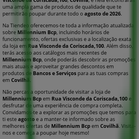
Visconde da Coriscada,100
,
Covilhã
, e nela encontrarás
uma ampla gama de produtos de qualidade que te
permitirão poupar durante todo o
agosto de 2026
.
Na Tiendeo oferecemos-te toda a informação atualizada
sobre
Millennium Bcp
, incluindo horários de
funcionamento, ofertas exclusivas e a localização exata
da loja em
Rua Visconde da Coriscada,100
. Além disso,
terás acesso aos catálogos mais recentes de
Millennium Bcp
, onde poderás descobrir as promoções
mais atuais e aproveitar grandes descontos em
produtos de
Bancos e Serviços
para as tuas compras
em
Covilhã
.
Não percas a oportunidade de visitar a loja de
Millennium Bcp
em
Rua Visconde da Coriscada,100
e
desfrutar de uma experiência de compra completa.
Convidamos-te a explorar as promoções que temos para
ti este
agosto
e a manter-te informado sobre as
melhores ofertas de
Millennium Bcp
em
Covilhã
. Visita-
nos e começa a poupar hoje mesmo!