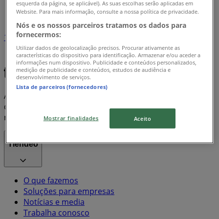
esquerda da página, se aplicável). As suas escolhas serão aplicadas em
Índice marcas
Website. Para mais informação, consulte a nossa política de privacidade.
Nós e os nossos parceiros tratamos os dados para
fornecermos:
1
Utilizar dados de geolocalização precisos. Procurar ativamente as
características do dispositivo para identificação. Armazenar e/ou aceder a
Apple
Nespresso
Samsung
Corona
informações num dispositivo. Publicidade e conteúdos personalizados,
medição de publicidade e conteúdos, estudos de audiência e
desenvolvimento de serviços.
Lista de parceiros (fornecedores)
A Tiendeo faz parte da Shopfully, a empresa tecnológica
que está a reinventar o comércio local em todo o
mundo.
Mostrar finalidades
Aceito
Tiendeo
O que fazemos
Soluções para empresas
Notícias e media
Trabalha conosco