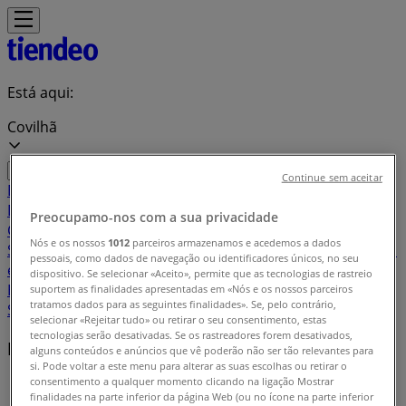
Está aqui:
Covilhã
Continue sem aceitar
Em Destaque
Supermercados
Casa e
Decoração
Informática e Eletrónica
Natal
Brinquedos e
Preocupamo-nos com a sua privacidade
Crianças
Roupa, Sapatos e Acessórios
Farmácias e
Nós e os nossos
1012
parceiros armazenamos e acedemos a dados
Saúde
Bricolage, Jardim e Construção
Desporto
Cosmética
pessoais, como dados de navegação ou identificadores únicos, no seu
e Beleza
Carros, Motos e Peças
Livrarias, Papelaria e
dispositivo. Se selecionar «Aceito», permite que as tecnologias de rastreio
Hobbies
Restaurantes
Viagens
Óticas
Bancos e
suportem as finalidades apresentadas em «Nós e os nossos parceiros
tratamos dados para as seguintes finalidades». Se, pelo contrário,
Serviços
Casamentos
selecionar «Rejeitar tudo» ou retirar o seu consentimento, estas
tecnologias serão desativadas. Se os rastreadores forem desativados,
Marcas locais
alguns conteúdos e anúncios que vê poderão não ser tão relevantes para
si. Pode voltar a este menu para alterar as suas escolhas ou retirar o
consentimento a qualquer momento clicando na ligação Mostrar
Tiendeo em Covilhã
»
finalidades na parte inferior da página Web (ou no ícone na parte inferior