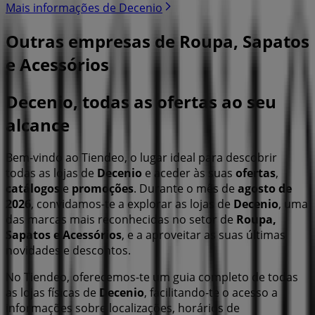
Mais informações de Decenio
Outras empresas de Roupa, Sapatos
e Acessórios
Decenio, todas as ofertas ao seu
alcance
Bem-vindo ao Tiendeo, o lugar ideal para descobrir
todas as lojas de
Decenio
e aceder às suas
ofertas
,
catálogos
e
promoções
. Durante o mês de
agosto de
2026
, convidamos-te a explorar as lojas de
Decenio
, uma
das marcas mais reconhecidas no setor de
Roupa,
Sapatos e Acessórios
, e a aproveitar as suas últimas
novidades e descontos.
No Tiendeo, oferecemos-te um guia completo de todas
as lojas físicas de
Decenio
, facilitando-te o acesso a
informações sobre localizações, horários de