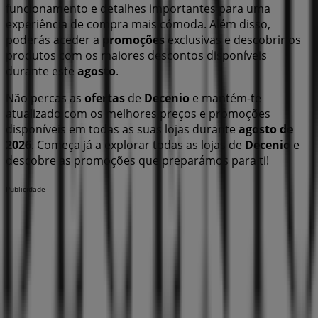
funcionamento e detalhes importantes para uma
experiência de compra mais cómoda. Além disso,
poderás aceder a
promoções
exclusivas e descobrir os
produtos com os maiores descontos disponíveis
durante este
agosto
.
Não percas as
ofertas
de
Decenio
e mantém-te
atualizado com os melhores preços e promoções
disponíveis em todas as suas lojas durante
agosto de
2026
. Começa já a explorar todas as lojas de
Decenio
e
descobre as promoções que preparámos para ti!
Publicidade