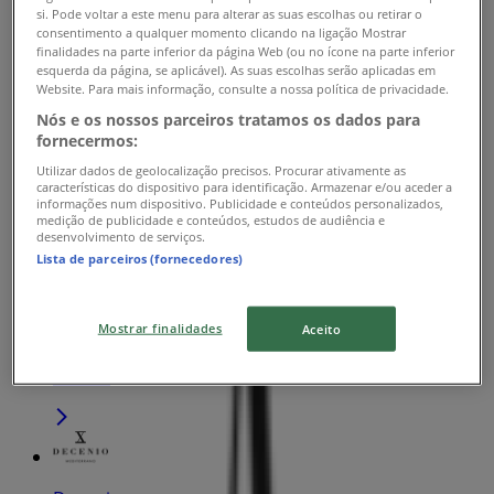
si. Pode voltar a este menu para alterar as suas escolhas ou retirar o
consentimento a qualquer momento clicando na ligação Mostrar
finalidades na parte inferior da página Web (ou no ícone na parte inferior
esquerda da página, se aplicável). As suas escolhas serão aplicadas em
Decenio
Website. Para mais informação, consulte a nossa política de privacidade.
Nós e os nossos parceiros tratamos os dados para
ALAMEDA SHOP & SPOT, 309, Porto
fornecermos:
Aberto
Utilizar dados de geolocalização precisos. Procurar ativamente as
características do dispositivo para identificação. Armazenar e/ou aceder a
informações num dispositivo. Publicidade e conteúdos personalizados,
medição de publicidade e conteúdos, estudos de audiência e
desenvolvimento de serviços.
Lista de parceiros (fornecedores)
Decenio
Mostrar finalidades
Aceito
Avenida Dr. Óscar Lopes 1090, Matosinhos
Aberto