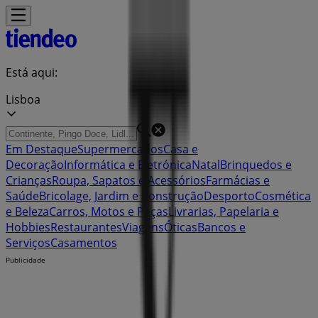
Está aqui:
Lisboa
Em Destaque
Supermercados
Casa e
Decoração
Informática e Eletrónica
Natal
Brinquedos e
Crianças
Roupa, Sapatos e Acessórios
Farmácias e
Saúde
Bricolage, Jardim e Construção
Desporto
Cosmética
e Beleza
Carros, Motos e Peças
Livrarias, Papelaria e
Hobbies
Restaurantes
Viagens
Óticas
Bancos e
Serviços
Casamentos
Publicidade