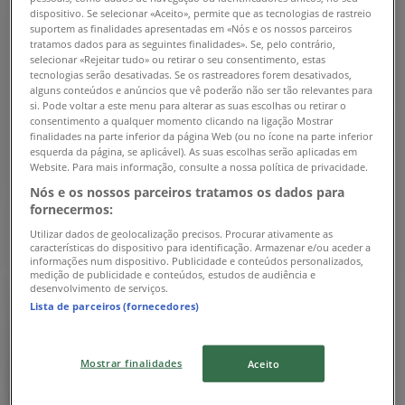
Segunda-feira
dispositivo. Se selecionar «Aceito», permite que as tecnologias de rastreio
09:00 - 21:00
suportem as finalidades apresentadas em «Nós e os nossos parceiros
tratamos dados para as seguintes finalidades». Se, pelo contrário,
Terça-feira
selecionar «Rejeitar tudo» ou retirar o seu consentimento, estas
09:00 - 21:00
tecnologias serão desativadas. Se os rastreadores forem desativados,
Quarta-feira
alguns conteúdos e anúncios que vê poderão não ser tão relevantes para
09:00 - 21:00
si. Pode voltar a este menu para alterar as suas escolhas ou retirar o
consentimento a qualquer momento clicando na ligação Mostrar
Quinta-feira
finalidades na parte inferior da página Web (ou no ícone na parte inferior
09:00 - 21:00
esquerda da página, se aplicável). As suas escolhas serão aplicadas em
Sexta-feira
Website. Para mais informação, consulte a nossa política de privacidade.
09:00 - 21:00
Nós e os nossos parceiros tratamos os dados para
Sábado
fornecermos:
Utilizar dados de geolocalização precisos. Procurar ativamente as
Fechado
características do dispositivo para identificação. Armazenar e/ou aceder a
informações num dispositivo. Publicidade e conteúdos personalizados,
Mapa
935651821
medição de publicidade e conteúdos, estudos de audiência e
desenvolvimento de serviços.
Lista de parceiros (fornecedores)
Fechado
Mostrar finalidades
Aceito
Domingo