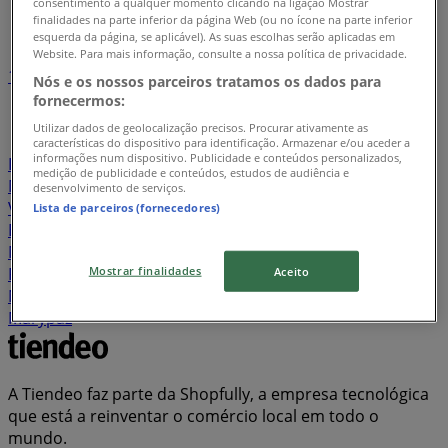
consentimento a qualquer momento clicando na ligação Mostrar
Índice de lojas em Ílhavo
finalidades na parte inferior da página Web (ou no ícone na parte inferior
esquerda da página, se aplicável). As suas escolhas serão aplicadas em
Website. Para mais informação, consulte a nossa política de privacidade.
1
2
3
4
5
Nós e os nossos parceiros tratamos os dados para
...
19
fornecermos:
Utilizar dados de geolocalização precisos. Procurar ativamente as
Lidl
Pingo Doce
Continente
CTT
Aldi
características do dispositivo para identificação. Armazenar e/ou aceder a
informações num dispositivo. Publicidade e conteúdos personalizados,
Intermarché
Worten
Bricomarché
Recheio
MEO
medição de publicidade e conteúdos, estudos de audiência e
Millennium Bcp
Minipreço
Leroy Merlin
hôma
desenvolvimento de serviços.
Vodafone
Espaço Casa
Miranda Supermercados
Lista de parceiros (fornecedores)
Banco BPI
Bolama
Auchan
Mercadona
Seaside
Maxmat
Nos
Radio Popular
Belita Supermercados
Mostrar finalidades
Pandora
STIHL
ZARA
AKI
GALP
Agriloja
Lefties
Aceito
Note!
Feira dos Sofás
JOM
Staples
MO
Coviran
Marypaz
A Tiendeo faz parte da Shopfully, a empresa tecnológica
que está a reinventar o comércio local em todo o
mundo.