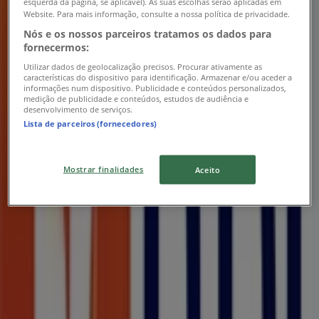
esquerda da página, se aplicável). As suas escolhas serão aplicadas em
Website. Para mais informação, consulte a nossa política de privacidade.
Nós e os nossos parceiros tratamos os dados para
fornecermos:
Utilizar dados de geolocalização precisos. Procurar ativamente as
características do dispositivo para identificação. Armazenar e/ou aceder a
informações num dispositivo. Publicidade e conteúdos personalizados,
medição de publicidade e conteúdos, estudos de audiência e
desenvolvimento de serviços.
Lista de parceiros (fornecedores)
Mostrar finalidades
Aceito
Lojas mais próximas
Farmácias Portuguesas
ROTUNDA DE SANTANA, 11, Leiria
58 m