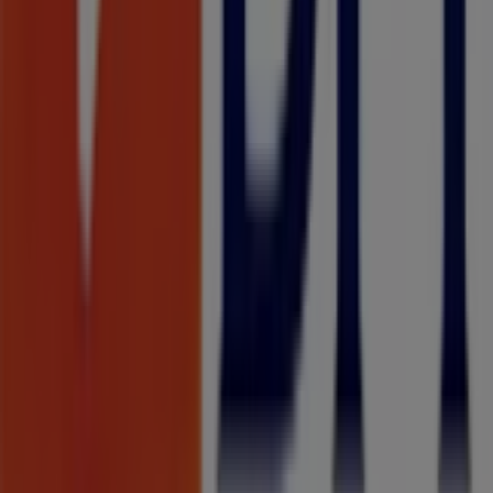
A Tiendeo faz parte da Shopfully, a empresa tecnológica
que está a reinventar o comércio local em todo o
mundo.
Tiendeo
O que fazemos
Soluções para empresas
Notícias e media
Trabalha conosco
Entra em contacto connosco
Pedido de marketing e empresarial
Loja mal colocada no mapa
Feedback de anúncio semanal