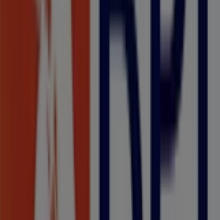
Banco BPI
Bem-vindo à loja de
Banco BPI
na Tiendeo, onde podes
descobrir as melhores
ofertas
,
promoções
e
catálogos
desta marca de destaque no setor de
Bancos e Serviços
.
A nossa loja física está localizada em
Rua Capitão
Mouzinho de Albuquerque, 113/1
,
Leiria
, e nela
encontrarás uma ampla gama de produtos de qualidade
que te permitirão poupar durante todo o
agosto de
2026
.
Na Tiendeo oferecemos-te toda a informação atualizada
sobre
Banco BPI
, incluindo horários de funcionamento,
ofertas exclusivas e a localização exata da loja em
Rua
Capitão Mouzinho de Albuquerque, 113/1
. Além disso,
terás acesso aos catálogos mais recentes de
Banco BPI
,
onde poderás descobrir as promoções mais atuais e
aproveitar grandes descontos em produtos de
Bancos e
Serviços
para as tuas compras em
Leiria
.