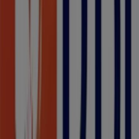
CTT
LEIRIA CENTER - ALMOINHA GRANDE - RUA DE
OURÉM, LOTE 16 LEIRIA, Leiria
58 m
Smart
Zona Industrial do Casal do Cego, Leiria
58 m