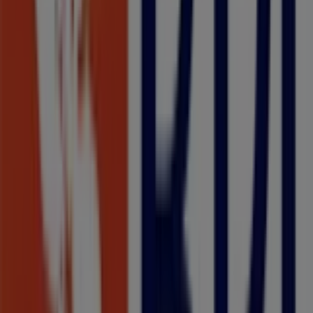
Mazda
Estrada nacional 1, alto do Vieiro, apartado 120,
Leiria
58 m
Intimissimi
IC2 Alto do Vieiro,L030 + 032, Leiria
58 m
Outras empresas de Bancos e
Serviços em Leiria