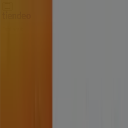
Está aqui:
Leiria
Em Destaque
Supermercados
Casa e
Decoração
Informática e Eletrónica
Natal
Brinquedos e
Crianças
Roupa, Sapatos e Acessórios
Farmácias e
Saúde
Bricolage, Jardim e Construção
Desporto
Cosmética
e Beleza
Carros, Motos e Peças
Livrarias, Papelaria e
Hobbies
Restaurantes
Viagens
Óticas
Bancos e
Serviços
Casamentos
Publicidade