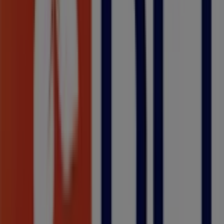
Não percas a oportunidade de visitar a loja de
Banco BPI
em
Rua Capitão Mouzinho de Albuquerque, 113/1
e
desfrutar de uma experiência de compra completa.
Convidamos-te a explorar as promoções que temos para
ti este
agosto
e a manter-te informado sobre as
melhores ofertas de
Banco BPI
em
Leiria
. Visita-nos e
começa a poupar hoje mesmo!
Mais informações de Banco BPI
Ver outras lojas de Banco
BPI em Leiria
Publicidade