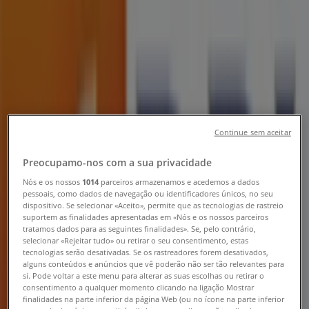
Loja Banco BPI | Rua Capitão
Mouzinho de Albuquerque, 113/1,
Leiria - Horário, Telefone e
Oportunidades
Tiendeo em Leiria
»
Promoções de Bancos e Serviços em Leiria
»
Continue sem aceitar
Banco BPI em Leiria
»
Preocupamo-nos com a sua privacidade
Banco BPI | Rua Capitão Mouzinho de Albuquerque,
113/1
Nós e os nossos
1014
parceiros armazenamos e acedemos a dados
pessoais, como dados de navegação ou identificadores únicos, no seu
dispositivo. Se selecionar «Aceito», permite que as tecnologias de rastreio
Mapa
244 870 490
suportem as finalidades apresentadas em «Nós e os nossos parceiros
Mapa
244 870 490
tratamos dados para as seguintes finalidades». Se, pelo contrário,
selecionar «Rejeitar tudo» ou retirar o seu consentimento, estas
Estamos quase a publicar ofertas de Banco BPI
tecnologias serão desativadas. Se os rastreadores forem desativados,
alguns conteúdos e anúncios que vê poderão não ser tão relevantes para
si. Pode voltar a este menu para alterar as suas escolhas ou retirar o
Publicidade
consentimento a qualquer momento clicando na ligação Mostrar
finalidades na parte inferior da página Web (ou no ícone na parte inferior