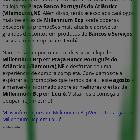
da loja em
Praça Banco Português do Atlântico
(Vilamoura),NE
. Além disso, terás acesso aos catálogos
mais recentes de
Millennium Bcp
, onde poderás
descobrir as promoções mais atuais e aproveitar
grandes descontos em produtos de
Bancos e Serviços
para as tuas compras em
Loulé
.
Não percas a oportunidade de visitar a loja de
Millennium Bcp
em
Praça Banco Português do
Atlântico (Vilamoura),NE
e desfrutar de uma
experiência de compra completa. Convidamos-te a
explorar as promoções que temos para ti este
agosto
e
a manter-te informado sobre as melhores ofertas de
Millennium Bcp
em
Loulé
. Visita-nos e começa a
poupar hoje mesmo!
Mais informações de Millennium Bcp
Ver outras lojas de
Millennium Bcp em Loulé
Publicidade