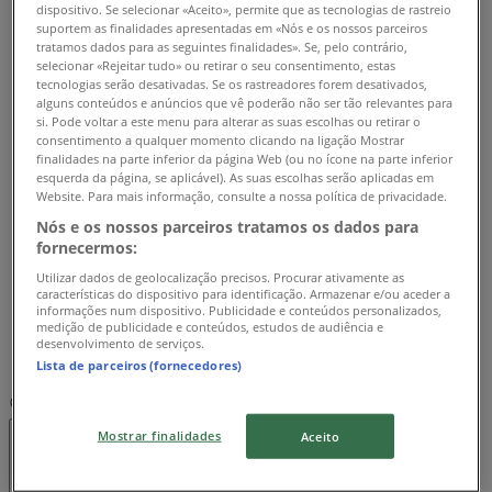
dispositivo. Se selecionar «Aceito», permite que as tecnologias de rastreio
suportem as finalidades apresentadas em «Nós e os nossos parceiros
Fechado
tratamos dados para as seguintes finalidades». Se, pelo contrário,
selecionar «Rejeitar tudo» ou retirar o seu consentimento, estas
Segunda-feira
tecnologias serão desativadas. Se os rastreadores forem desativados,
08:30 - 15:30
alguns conteúdos e anúncios que vê poderão não ser tão relevantes para
si. Pode voltar a este menu para alterar as suas escolhas ou retirar o
Terça-feira
consentimento a qualquer momento clicando na ligação Mostrar
08:30 - 15:30
finalidades na parte inferior da página Web (ou no ícone na parte inferior
Quarta-feira
esquerda da página, se aplicável). As suas escolhas serão aplicadas em
Website. Para mais informação, consulte a nossa política de privacidade.
08:30 - 15:30
Quinta-feira
Nós e os nossos parceiros tratamos os dados para
fornecermos:
08:30 - 15:30
Sexta-feira
Utilizar dados de geolocalização precisos. Procurar ativamente as
características do dispositivo para identificação. Armazenar e/ou aceder a
08:30 - 15:30
informações num dispositivo. Publicidade e conteúdos personalizados,
Sábado
medição de publicidade e conteúdos, estudos de audiência e
desenvolvimento de serviços.
Fechado
Lista de parceiros (fornecedores)
Mapa
289006780
Mostrar finalidades
Aceito
Fechado