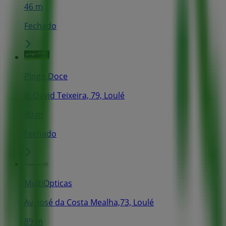
46 m
Fechado
Pingo Doce
R. David Teixeira, 79, Loulé
80 m
Fechado
MultiOpticas
Av. José da Costa Mealha,73, Loulé
89 m