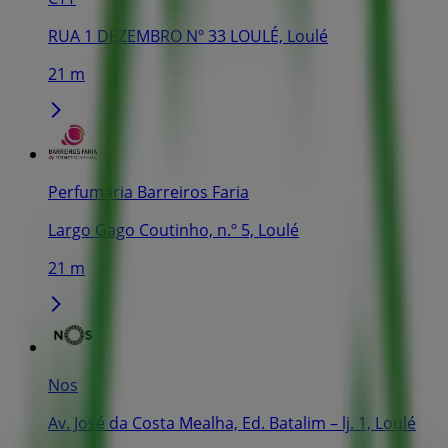
RUA 1 DEZEMBRO Nº 33 LOULÉ, Loulé
21 m
Perfumaria Barreiros Faria
Largo Gago Coutinho, n.º 5, Loulé
21 m
Nos
Av. José da Costa Mealha, Ed. Batalim – lj. 1, Loulé