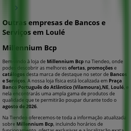
Outras empresas de Bancos e
Serviços em Loulé
Millennium Bcp
Bem-vindo à loja de
Millennium Bcp
na Tiendeo, onde
podes descobrir as melhores
ofertas
,
promoções
e
catálogos
desta marca de destaque no setor de
Bancos
e Serviços
. A nossa loja física está localizada em
Praça
Banco Português do Atlântico (Vilamoura),NE
,
Loulé
, e
nela encontrarás uma ampla gama de produtos de
qualidade que te permitirão poupar durante todo o
agosto de 2026
.
Na Tiendeo oferecemos-te toda a informação atualizada
sobre
Millennium Bcp
, incluindo horários de
funcionamento, ofertas exclusivas e a localização exata