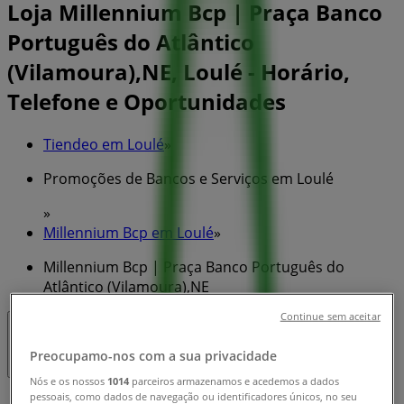
Loja Millennium Bcp | Praça Banco
Português do Atlântico
(Vilamoura),NE, Loulé - Horário,
Telefone e Oportunidades
Tiendeo em Loulé
»
Promoções de Bancos e Serviços em Loulé
»
Millennium Bcp em Loulé
»
Millennium Bcp | Praça Banco Português do
Atlântico (Vilamoura),NE
Continue sem aceitar
Fechado
Preocupamo-nos com a sua privacidade
Nós e os nossos
1014
parceiros armazenamos e acedemos a dados
pessoais, como dados de navegação ou identificadores únicos, no seu
Domingo