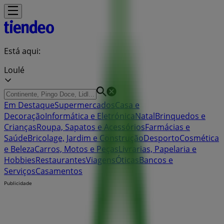
Está aqui:
Loulé
Em Destaque
Supermercados
Casa e
Decoração
Informática e Eletrónica
Natal
Brinquedos e
Crianças
Roupa, Sapatos e Acessórios
Farmácias e
Saúde
Bricolage, Jardim e Construção
Desporto
Cosmética
e Beleza
Carros, Motos e Peças
Livrarias, Papelaria e
Hobbies
Restaurantes
Viagens
Óticas
Bancos e
Serviços
Casamentos
Publicidade