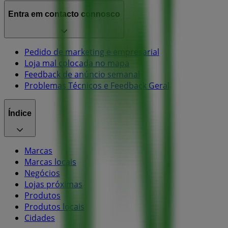
Entra em contacto connosco
Pedido de marketing e empresarial
Loja mal colocada no mapa
Feedback de anúncio semanal
Problemas Técnicos e Feedback Geral
Índice
Marcas
Marcas locais
Negócios
Lojas próximas
Produtos
Produtos locais
Cidades