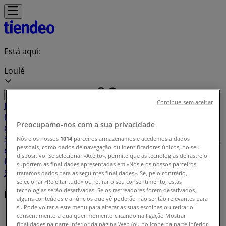
Está aqui:
Loulé
Continue sem aceitar
Em Destaque
Supermercados
Casa e
Decoração
Informática e Eletrónica
Natal
Brinquedos e
Preocupamo-nos com a sua privacidade
Crianças
Roupa, Sapatos e Acessórios
Farmácias e
Saúde
Bricolage, Jardim e Construção
Desporto
Cosmética
Nós e os nossos
1014
parceiros armazenamos e acedemos a dados
pessoais, como dados de navegação ou identificadores únicos, no seu
e Beleza
Carros, Motos e Peças
Livrarias, Papelaria e
dispositivo. Se selecionar «Aceito», permite que as tecnologias de rastreio
Hobbies
Restaurantes
Viagens
Óticas
Bancos e
suportem as finalidades apresentadas em «Nós e os nossos parceiros
Serviços
Casamentos
tratamos dados para as seguintes finalidades». Se, pelo contrário,
selecionar «Rejeitar tudo» ou retirar o seu consentimento, estas
tecnologias serão desativadas. Se os rastreadores forem desativados,
Índice de promoções em Loulé
alguns conteúdos e anúncios que vê poderão não ser tão relevantes para
si. Pode voltar a este menu para alterar as suas escolhas ou retirar o
Tiendeo em Loulé
»
consentimento a qualquer momento clicando na ligação Mostrar
finalidades na parte inferior da página Web (ou no ícone na parte inferior