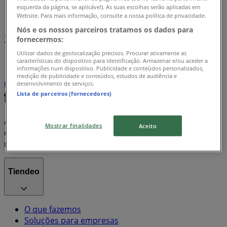
Índice de promoções
esquerda da página, se aplicável). As suas escolhas serão aplicadas em
Website. Para mais informação, consulte a nossa política de privacidade.
Nós e os nossos parceiros tratamos os dados para
1
fornecermos:
Utilizar dados de geolocalização precisos. Procurar ativamente as
informática e eletrónica
Supermercados
desporto
características do dispositivo para identificação. Armazenar e/ou aceder a
informações num dispositivo. Publicidade e conteúdos personalizados,
casa
viagens
Farmácias e Saúde
Bricolage, Jardim
medição de publicidade e conteúdos, estudos de audiência e
e Construção
Casa e Decoração
desenvolvimento de serviços.
Lista de parceiros (fornecedores)
A Tiendeo faz parte da Shopfully, a empresa tecnológica
Mostrar finalidades
Aceito
que está a reinventar o comércio local em todo o
mundo.
Tiendeo
O que fazemos
Soluções para empresas