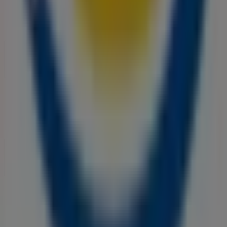
Soluções para empresas
Notícias e media
Trabalha conosco
Entra em contacto connosco
Pedido de marketing e empresarial
Loja mal colocada no mapa
Feedback de anúncio semanal
Problemas Técnicos e Feedback Geral
Índice
Marcas
Marcas locais
Negócios
Lojas próximas