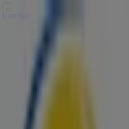
Está aqui:
Maia
Em Destaque
Supermercados
Casa e
Decoração
Informática e Eletrónica
Natal
Brinquedos e
Crianças
Roupa, Sapatos e Acessórios
Farmácias e
Saúde
Bricolage, Jardim e Construção
Desporto
Cosmética
e Beleza
Carros, Motos e Peças
Livrarias, Papelaria e
Hobbies
Restaurantes
Viagens
Óticas
Bancos e
Serviços
Casamentos
Publicidade