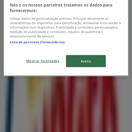
Nós e os nossos parceiros tratamos os dados para
fornecermos:
Utilizar dados de geolocalização precisos. Procurar ativamente as
características do dispositivo para identificação. Armazenar e/ou aceder a
informações num dispositivo. Publicidade e conteúdos personalizados,
medição de publicidade e conteúdos, estudos de audiência e
desenvolvimento de serviços.
Lista de parceiros (fornecedores)
Mostrar finalidades
Aceito
Lojas mais próximas
Carnes Meireles
R. José Rodrigues da Silva Junior, 467, Maia
188 m