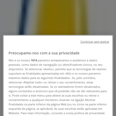
Restaurantes Burger King | Area de
Servicio Sol - Moreira-Maia, Maia -
Horário, Telefone e Cupões
Tiendeo em Maia
»
Promoções de Restaurantes em Maia
Continue sem aceitar
»
Preocupamo-nos com a sua privacidade
Burger King em Maia
»
Nós e os nossos
1014
parceiros armazenamos e acedemos a dados
pessoais, como dados de navegação ou identificadores únicos, no seu
Burger King | Area de Servicio Sol - Moreira-Maia
dispositivo. Se selecionar «Aceito», permite que as tecnologias de rastreio
suportem as finalidades apresentadas em «Nós e os nossos parceiros
Mapa
937781721
tratamos dados para as seguintes finalidades». Se, pelo contrário,
selecionar «Rejeitar tudo» ou retirar o seu consentimento, estas
Mapa
937781721
tecnologias serão desativadas. Se os rastreadores forem desativados,
alguns conteúdos e anúncios que vê poderão não ser tão relevantes para
Estamos quase a publicar ofertas de Burger King
si. Pode voltar a este menu para alterar as suas escolhas ou retirar o
consentimento a qualquer momento clicando na ligação Mostrar
Publicidade
finalidades na parte inferior da página Web (ou no ícone na parte inferior
esquerda da página, se aplicável). As suas escolhas serão aplicadas em
Website. Para mais informação, consulte a nossa política de privacidade.