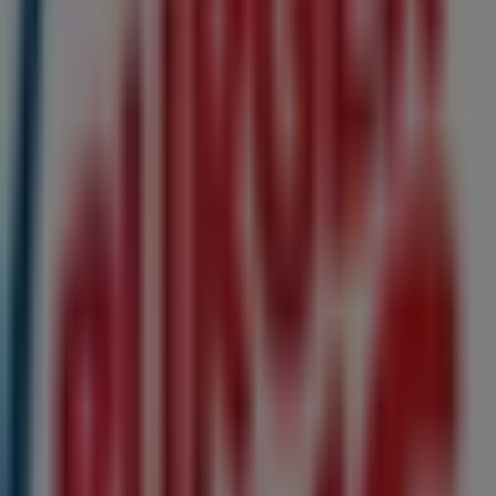
Soltour
JOSÉ RODRIGUES DA SILVA JUNIOR, 477, MAIA
194 m
Chip7
Rua d. joão iv, 375, Maia
231 m
STIHL