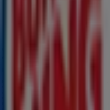
R. Augusto Nogueira Silva 27, Maia
232 m
Aberto
Outras empresas de Restaurantes
em Maia
Burger King
Bem-vindo à loja de
Burger King
na Tiendeo, onde podes
descobrir as melhores
ofertas
,
promoções
e
catálogos
desta marca de destaque no setor de
Restaurantes
. A
nossa loja física está localizada em
Area de Servicio Sol -
Moreira-Maia
,
Maia
, e nela encontrarás uma ampla
gama de produtos de qualidade que te permitirão