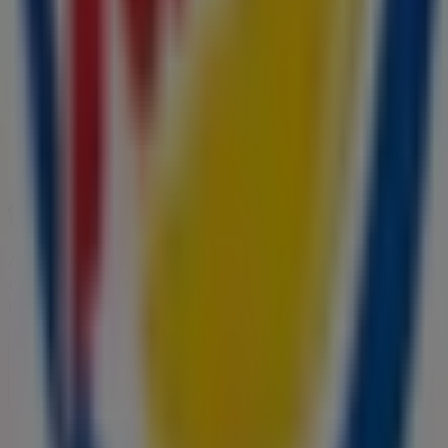
A Tiendeo faz parte da Shopfully, a empresa tecnológica
que está a reinventar o comércio local em todo o
mundo.
Tiendeo
O que fazemos