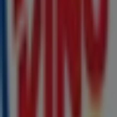
poupar durante todo o
agosto de 2026
.
Na Tiendeo oferecemos-te toda a informação atualizada
sobre
Burger King
, incluindo horários de
funcionamento, ofertas exclusivas e a localização exata
da loja em
Area de Servicio Sol - Moreira-Maia
. Além
disso, terás acesso aos catálogos mais recentes de
Burger King
, onde poderás descobrir as promoções
mais atuais e aproveitar grandes descontos em
produtos de
Restaurantes
para as tuas compras em
Maia
.
Não percas a oportunidade de visitar a loja de
Burger
King
em
Area de Servicio Sol - Moreira-Maia
e desfrutar
de uma experiência de compra completa. Convidamos-te
a explorar as promoções que temos para ti este
agosto
e a manter-te informado sobre as melhores ofertas de
Burger King
em
Maia
. Visita-nos e começa a poupar
hoje mesmo!
Mais informações de Burger King
Ver outras lojas de