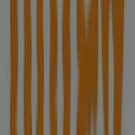
uma ampla gama de produtos de qualidade que te
permitirão poupar durante todo o
agosto de 2026
.
Na Tiendeo oferecemos-te toda a informação atualizada
sobre
Note!
, incluindo horários de funcionamento,
ofertas exclusivas e a localização exata da loja em
Algarve Outlet N125
. Além disso, terás acesso aos
catálogos mais recentes de
Note!
, onde poderás
descobrir as promoções mais atuais e aproveitar
grandes descontos em produtos de
Livrarias, Papelaria
e Hobbies
para as tuas compras em
Olhão
.
Não percas a oportunidade de visitar a loja de
Note!
em
Algarve Outlet N125
e desfrutar de uma experiência de
compra completa. Convidamos-te a explorar as
promoções que temos para ti este
agosto
e a manter-te
informado sobre as melhores ofertas de
Note!
em
Olhão
. Visita-nos e começa a poupar hoje mesmo!
Mais informações de Note!
Ver outras lojas de Note! em
Olhão