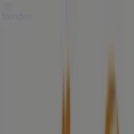
Está aqui:
Olhão
Em Destaque
Supermercados
Casa e
Decoração
Informática e Eletrónica
Natal
Brinquedos e
Crianças
Roupa, Sapatos e Acessórios
Farmácias e
Saúde
Bricolage, Jardim e Construção
Desporto
Cosmética
e Beleza
Carros, Motos e Peças
Livrarias, Papelaria e
Hobbies
Restaurantes
Viagens
Óticas
Bancos e
Serviços
Casamentos
Publicidade