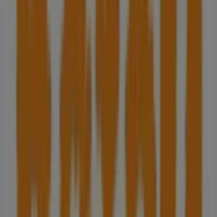
Fechado
Farmácias Holon
Rua 18 de Junho, nº 143, Olhão
147 m
Acústica Médica
Rua dos Lavadouro, 46, 8700-442 Olhão, Olhão
211 m