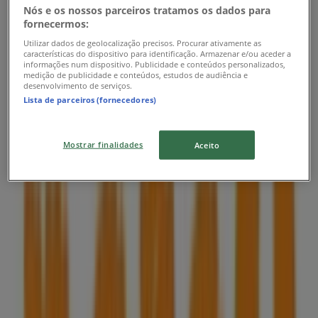
Nós e os nossos parceiros tratamos os dados para
fornecermos:
Utilizar dados de geolocalização precisos. Procurar ativamente as
características do dispositivo para identificação. Armazenar e/ou aceder a
Note!
informações num dispositivo. Publicidade e conteúdos personalizados,
medição de publicidade e conteúdos, estudos de audiência e
desenvolvimento de serviços.
Até 50%
Lista de parceiros (fornecedores)
Válido até 21/09
Mostrar finalidades
Aceito
Lojas mais próximas
Bestravel
Av. da República, 73, Olhão
140 m