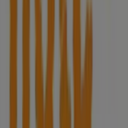
A Tiendeo faz parte da Shopfully, a empresa tecnológica
que está a reinventar o comércio local em todo o
mundo.
Tiendeo
O que fazemos
Soluções para empresas