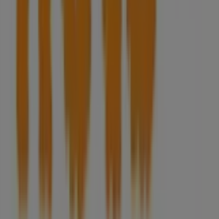
Notícias e media
Trabalha conosco
Entra em contacto connosco
Pedido de marketing e empresarial
Loja mal colocada no mapa
Feedback de anúncio semanal
Problemas Técnicos e Feedback Geral
Índice
Marcas
Marcas locais
Negócios
Lojas próximas
Produtos