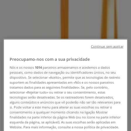
Loja Note! | Algarve Outlet N125,
Olhão - Horário, Telefone e
Catálogos
Tiendeo em Olhão
»
Continue sem aceitar
Promoções de Livrarias, Papelaria e Hobbies em
Olhão
Preocupamo-nos com a sua privacidade
»
Nós e os nossos
1014
parceiros armazenamos e acedemos a dados
Note! em Olhão
»
pessoais, como dados de navegação ou identificadores únicos, no seu
dispositivo. Se selecionar «Aceito», permite que as tecnologias de rastreio
suportem as finalidades apresentadas em «Nós e os nossos parceiros
Note! | Algarve Outlet N125
tratamos dados para as seguintes finalidades». Se, pelo contrário,
selecionar «Rejeitar tudo» ou retirar o seu consentimento, estas
Mapa
289710909
tecnologias serão desativadas. Se os rastreadores forem desativados,
Mapa
289710909
alguns conteúdos e anúncios que vê poderão não ser tão relevantes para
si. Pode voltar a este menu para alterar as suas escolhas ou retirar o
consentimento a qualquer momento clicando na ligação Mostrar
Promoções de Note! em Olhão
finalidades na parte inferior da página Web (ou no ícone na parte inferior
esquerda da página, se aplicável). As suas escolhas serão aplicadas em
Website. Para mais informação, consulte a nossa política de privacidade.