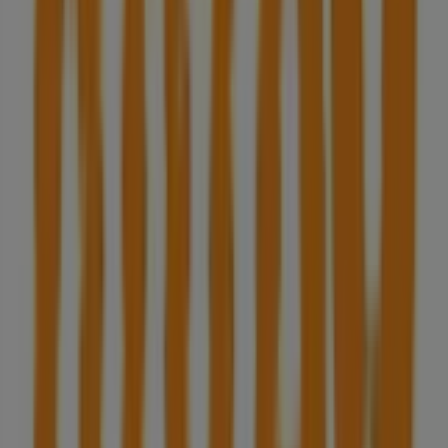
Millennium Bcp
Avenida da República,178 A, Olhão
219 m
Outras empresas de Livrarias,
Papelaria e Hobbies em Olhão
Note!
Bem-vindo à loja de
Note!
na Tiendeo, onde podes
descobrir as melhores
ofertas
,
promoções
e
catálogos
desta marca de destaque no setor de
Livrarias,
Papelaria e Hobbies
. A nossa loja física está localizada
em
Algarve Outlet N125
,
Olhão
, e nela encontrarás