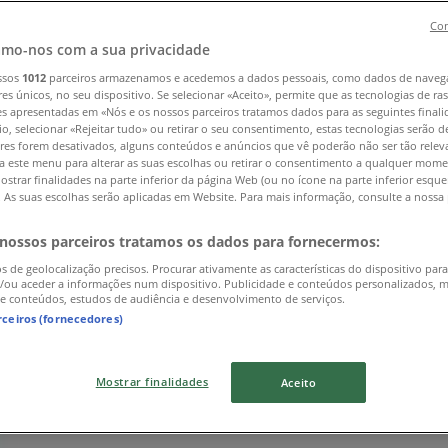
Con
mo-nos com a sua privacidade
o
ssos
1012
parceiros armazenamos e acedemos a dados pessoais, como dados de naveg
res únicos, no seu dispositivo. Se selecionar «Aceito», permite que as tecnologias de r
es apresentadas em «Nós e os nossos parceiros tratamos dados para as seguintes finali
io, selecionar «Rejeitar tudo» ou retirar o seu consentimento, estas tecnologias serão d
res forem desativados, alguns conteúdos e anúncios que vê poderão não ser tão releva
a este menu para alterar as suas escolhas ou retirar o consentimento a qualquer mome
ostrar finalidades na parte inferior da página Web (ou no ícone na parte inferior esqu
). As suas escolhas serão aplicadas em Website. Para mais informação, consulte a nossa 
 nossos parceiros tratamos os dados para fornecermos:
os de geolocalização precisos. Procurar ativamente as características do dispositivo para
/ou aceder a informações num dispositivo. Publicidade e conteúdos personalizados, 
 e conteúdos, estudos de audiência e desenvolvimento de serviços.
rceiros (fornecedores)
Mostrar finalidades
Aceito