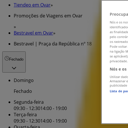
Tiendeo em Ovar
»
Preocupa
Promoções de Viagens em Ovar
Nós e os no
»
identificado
Bestravel em Ovar
»
as finalidad
pelo contrár
os rastreado
Bestravel | Praça da República nº 18
Pode voltar 
na ligação M
se aplicável
Fechado
privacidade.
Nós e os
Utilizar dad
Domingo
Armazenar e
publicidade
Fechado
Lista de pa
Segunda-feira
09:30 - 12:30
14:00 - 19:00
Terça-feira
09:30 - 12:30
14:00 - 19:00
Quarta-feira