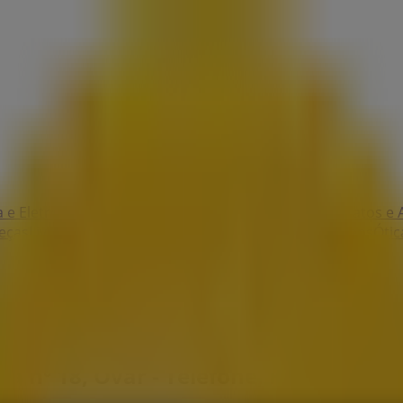
 e Eletrónica
Natal
Brinquedos e Crianças
Roupa, Sapatos e 
eças
Livrarias, Papelaria e Hobbies
Restaurantes
Viagens
Ótic
ca nº 18, Ovar - Telefone, Horário e D