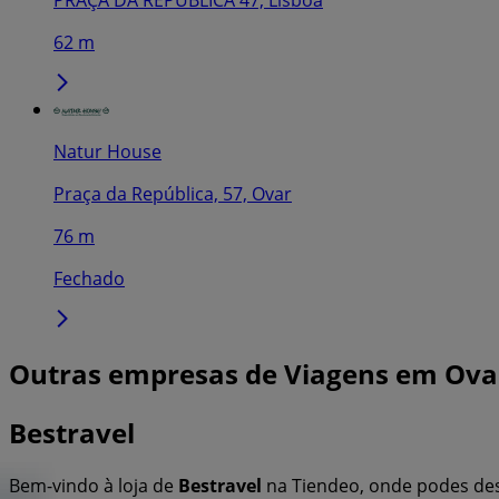
PRAÇA DA REPÚBLICA 47, Lisboa
62 m
Natur House
Praça da República, 57, Ovar
76 m
Fechado
Outras empresas de Viagens em Ova
Bestravel
Bem-vindo à loja de
Bestravel
na Tiendeo, onde podes de