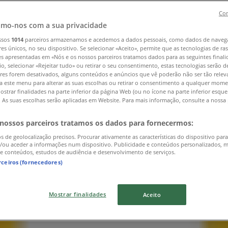
Con
mo-nos com a sua privacidade
ssos
1014
parceiros armazenamos e acedemos a dados pessoais, como dados de naveg
res únicos, no seu dispositivo. Se selecionar «Aceito», permite que as tecnologias de r
es apresentadas em «Nós e os nossos parceiros tratamos dados para as seguintes finali
io, selecionar «Rejeitar tudo» ou retirar o seu consentimento, estas tecnologias serão d
res forem desativados, alguns conteúdos e anúncios que vê poderão não ser tão releva
a este menu para alterar as suas escolhas ou retirar o consentimento a qualquer mome
ostrar finalidades na parte inferior da página Web (ou no ícone na parte inferior esqu
). As suas escolhas serão aplicadas em Website. Para mais informação, consulte a nossa 
 nossos parceiros tratamos os dados para fornecermos:
os de geolocalização precisos. Procurar ativamente as características do dispositivo para
/ou aceder a informações num dispositivo. Publicidade e conteúdos personalizados, 
 e conteúdos, estudos de audiência e desenvolvimento de serviços.
rceiros (fornecedores)
Mostrar finalidades
Aceito