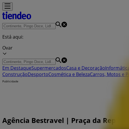
Está aqui:
Ovar
Em Destaque
Supermercados
Casa e Decoração
Informática
Construção
Desporto
Cosmética e Beleza
Carros, Motos e P
Publicidade
Agência Bestravel | Praça da Repúbli