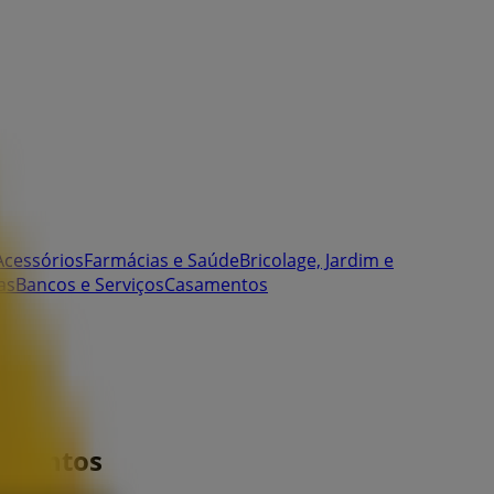
Acessórios
Farmácias e Saúde
Bricolage, Jardim e
as
Bancos e Serviços
Casamentos
escontos