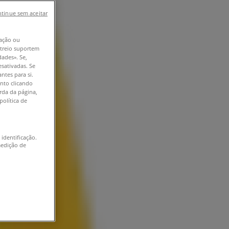
tinue sem aceitar
ação ou
astreio suportem
dades». Se,
esativadas. Se
ntes para si.
nto clicando
erda da página,
política de
 identificação.
medição de