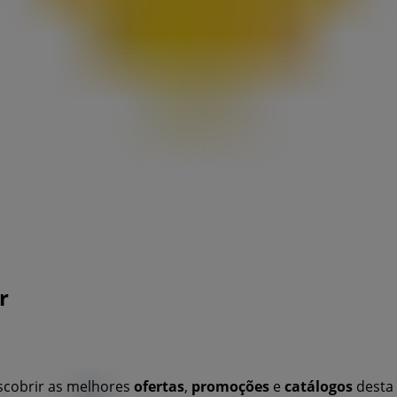
r
scobrir as melhores
ofertas
,
promoções
e
catálogos
desta 