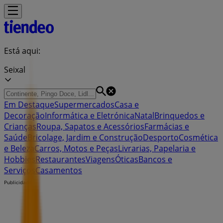
Está aqui:
Seixal
Em Destaque
Supermercados
Casa e
Decoração
Informática e Eletrónica
Natal
Brinquedos e
Crianças
Roupa, Sapatos e Acessórios
Farmácias e
Saúde
Bricolage, Jardim e Construção
Desporto
Cosmética
e Beleza
Carros, Motos e Peças
Livrarias, Papelaria e
Hobbies
Restaurantes
Viagens
Óticas
Bancos e
Serviços
Casamentos
Publicidade