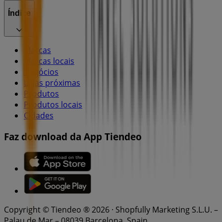
Índice
Marcas
Marcas locais
Negócios
Lojas próximas
Produtos
Produtos locais
Cidades
Faz download da App Tiendeo
Copyright © Tiendeo ® 2026 · Shopfully Marketing S.L.U. –
Palau de Mar – 08039 Barcelona, Spain