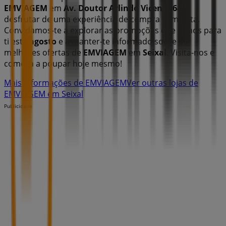
EMVIAGEM
em
Av. Doutor Arlindo Vicente 64
e
desfrutar de uma experiência de compra completa.
Convidamos-te a explorar as promoções que temos para
ti este
agosto
e a manter-te informado sobre as
melhores ofertas de
EMVIAGEM
em
Seixal
. Visita-nos e
começa a poupar hoje mesmo!
Mais informações de EMVIAGEM
Ver outras lojas de
EMVIAGEM em Seixal
Publicidade