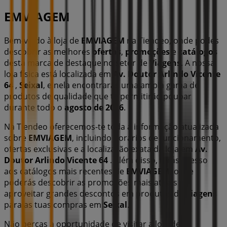
EMVIAGEM
Bem-vindo à loja de
EMVIAGEM
na Tiendeo, onde podes
descobrir as melhores
ofertas
,
promoções
e
catálogos
desta marca de destaque no setor de
Viagens
. A nossa
loja física está localizada em
Av. Doutor Arlindo Vicente
64
,
Seixal
, e nela encontrarás uma ampla gama de
produtos de qualidade que te permitirão poupar
durante todo o
agosto de 2026
.
Na Tiendeo oferecemos-te toda a informação atualizada
sobre
EMVIAGEM
, incluindo horários de funcionamento,
ofertas exclusivas e a localização exata da loja em
Av.
Doutor Arlindo Vicente 64
. Além disso, terás acesso
aos catálogos mais recentes de
EMVIAGEM
, onde
poderás descobrir as promoções mais atuais e
aproveitar grandes descontos em produtos de
Viagens
para as tuas compras em
Seixal
.
Não percas a oportunidade de visitar a loja de