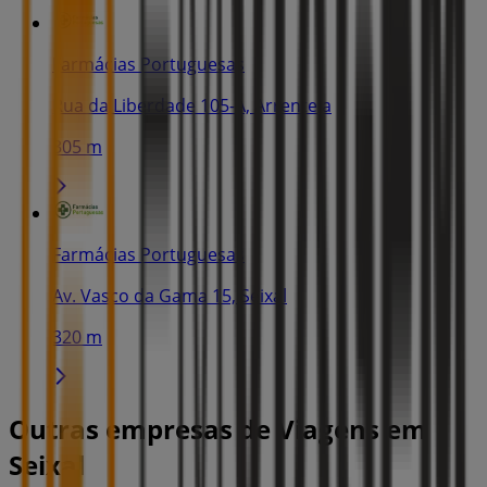
Farmácias Portuguesas
Rua da Liberdade 105-A, Arrentela
305 m
Farmácias Portuguesas
Av. Vasco da Gama 15, Seixal
320 m
Outras empresas de Viagens em
Seixal