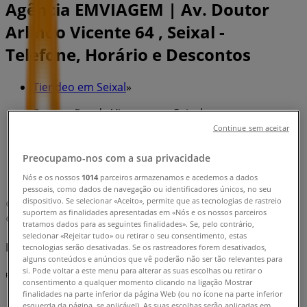
Agência EMVIAGEM | Av. Doutor
Arlindo Vicente 64 , Seixal -
Telefone, Horário e Descontos
Tiendeo em Seixal
»
Promoções de Viagens em Seixal
Continue sem aceitar
»
EMVIAGEM em Seixal
»
Preocupamo-nos com a sua privacidade
Nós e os nossos
1014
parceiros armazenamos e acedemos a dados
EMVIAGEM | Av. Doutor Arlindo Vicente 64
pessoais, como dados de navegação ou identificadores únicos, no seu
dispositivo. Se selecionar «Aceito», permite que as tecnologias de rastreio
Mapa
212271389
suportem as finalidades apresentadas em «Nós e os nossos parceiros
Mapa
212271389
tratamos dados para as seguintes finalidades». Se, pelo contrário,
selecionar «Rejeitar tudo» ou retirar o seu consentimento, estas
Estamos quase a publicar ofertas de EMVIAGEM
tecnologias serão desativadas. Se os rastreadores forem desativados,
alguns conteúdos e anúncios que vê poderão não ser tão relevantes para
si. Pode voltar a este menu para alterar as suas escolhas ou retirar o
Publicidade
consentimento a qualquer momento clicando na ligação Mostrar
finalidades na parte inferior da página Web (ou no ícone na parte inferior
esquerda da página, se aplicável). As suas escolhas serão aplicadas em