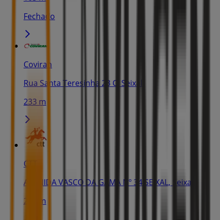
Fechado
Coviran
Rua Santa Teresinha 23 C, Seixal
233 m
CTT
AVENIDA VASCO DA GAMA Nº 34 SEIXAL, Seixal
277 m