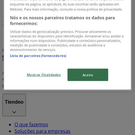
Índice de promoções
esquerda da página, se aplicável). As suas escolhas serão aplicadas em
Website. Para mais informação, consulte a nossa política de privacidade.
Nós e os nossos parceiros tratamos os dados para
1
fornecermos:
Utilizar dados de geolocalização precisos. Procurar ativamente as
informática e eletrónica
Supermercados
desporto
características do dispositivo para identificação. Armazenar e/ou aceder a
informações num dispositivo. Publicidade e conteúdos personalizados,
casa
viagens
Farmácias e Saúde
Bricolage, Jardim
medição de publicidade e conteúdos, estudos de audiência e
e Construção
Casa e Decoração
desenvolvimento de serviços.
Lista de parceiros (fornecedores)
A Tiendeo faz parte da Shopfully, a empresa tecnológica
Mostrar finalidades
Aceito
que está a reinventar o comércio local em todo o
mundo.
Tiendeo
O que fazemos
Soluções para empresas