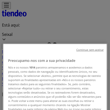
Está aqui:
Seixal
Continue sem aceitar
Em Destaque
Supermercados
Casa e
Decoração
Informática e Eletrónica
Natal
Brinquedos e
Preocupamo-nos com a sua privacidade
Crianças
Roupa, Sapatos e Acessórios
Farmácias e
Saúde
Bricolage, Jardim e Construção
Desporto
Cosmética
Nós e os nossos
1014
parceiros armazenamos e acedemos a dados
pessoais, como dados de navegação ou identificadores únicos, no seu
e Beleza
Carros, Motos e Peças
Livrarias, Papelaria e
dispositivo. Se selecionar «Aceito», permite que as tecnologias de rastreio
Hobbies
Restaurantes
Viagens
Óticas
Bancos e
suportem as finalidades apresentadas em «Nós e os nossos parceiros
Serviços
Casamentos
tratamos dados para as seguintes finalidades». Se, pelo contrário,
selecionar «Rejeitar tudo» ou retirar o seu consentimento, estas
tecnologias serão desativadas. Se os rastreadores forem desativados,
Índice de promoções em Seixal
alguns conteúdos e anúncios que vê poderão não ser tão relevantes para
si. Pode voltar a este menu para alterar as suas escolhas ou retirar o
Tiendeo em Seixal
»
consentimento a qualquer momento clicando na ligação Mostrar
finalidades na parte inferior da página Web (ou no ícone na parte inferior