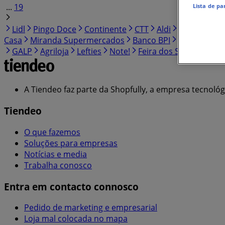
...
19
Lista de pa
Lidl
Pingo Doce
Continente
CTT
Aldi
Intermarch
Casa
Miranda Supermercados
Banco BPI
Bolama
Au
GALP
Agriloja
Lefties
Note!
Feira dos Sofás
JOM
A Tiendeo faz parte da Shopfully, a empresa tecnoló
Tiendeo
O que fazemos
Soluções para empresas
Notícias e media
Trabalha conosco
Entra em contacto connosco
Pedido de marketing e empresarial
Loja mal colocada no mapa