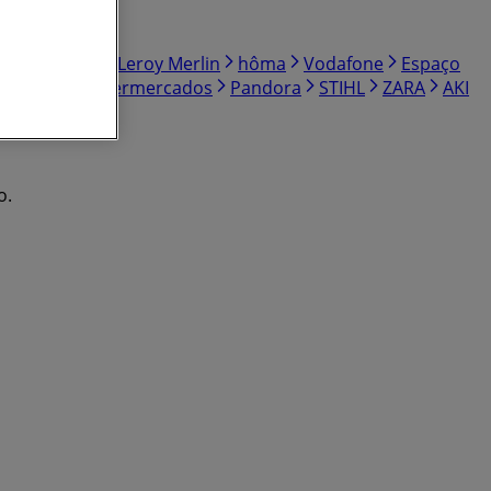
Minipreço
Leroy Merlin
hôma
Vodafone
Espaço
ar
Belita Supermercados
Pandora
STIHL
ZARA
AKI
o.