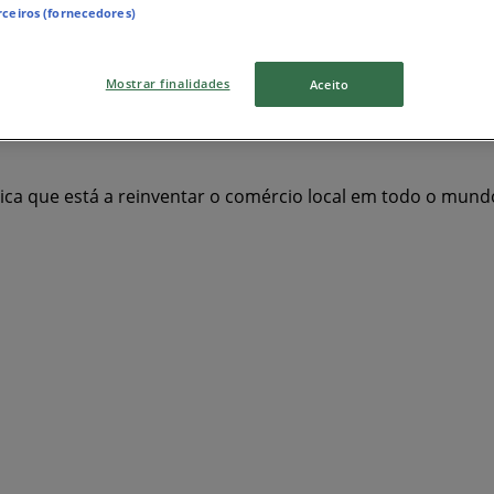
rceiros (fornecedores)
é
Worten
Bricomarché
Recheio
MEO
Millennium Bcp
Mostrar finalidades
Aceito
chan
Mercadona
Seaside
Maxmat
Nos
Radio Popul
Staples
MO
Coviran
Marypaz
gica que está a reinventar o comércio local em todo o mund