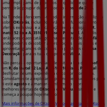
uma ampla gama de produtos de qualidade que te
permitirão poupar durante todo o
agosto de 2026
.
Na Tiendeo oferecemos-te toda a informação atualizada
sobre
OKsofás
, incluindo horários de funcionamento,
ofertas exclusivas e a localização exata da loja em
R. do
Inatel 52 Loja A, 3510-010 Viseu, Portugal
. Além disso,
terás acesso aos catálogos mais recentes de
OKsofás
,
onde poderás descobrir as promoções mais atuais e
aproveitar grandes descontos em produtos de
Casa e
Decoração
para as tuas compras em
Viseu
.
Não percas a oportunidade de visitar a loja de
OKsofás
em
R. do Inatel 52 Loja A, 3510-010 Viseu, Portugal
e
desfrutar de uma experiência de compra completa.
Convidamos-te a explorar as promoções que temos para
ti este
agosto
e a manter-te informado sobre as
melhores ofertas de
OKsofás
em
Viseu
. Visita-nos e
começa a poupar hoje mesmo!
Mais informações de OKsofás
Ver outras lojas de OKsofás