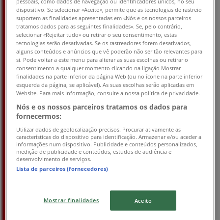
pessoais, como dados de navegação ou identificadores únicos, no seu
10:00 - 13:00
10:00 - 20:00
14:00 - 20:00
dispositivo. Se selecionar «Aceito», permite que as tecnologias de rastreio
suportem as finalidades apresentadas em «Nós e os nossos parceiros
Quarta-feira
tratamos dados para as seguintes finalidades». Se, pelo contrário,
10:00 - 13:00
10:00 - 20:00
14:00 - 20:00
selecionar «Rejeitar tudo» ou retirar o seu consentimento, estas
Quinta-feira
tecnologias serão desativadas. Se os rastreadores forem desativados,
alguns conteúdos e anúncios que vê poderão não ser tão relevantes para
10:00 - 13:00
10:00 - 20:00
14:00 - 20:00
si. Pode voltar a este menu para alterar as suas escolhas ou retirar o
Sexta-feira
consentimento a qualquer momento clicando na ligação Mostrar
10:00 - 13:00
10:00 - 20:00
14:00 - 20:00
finalidades na parte inferior da página Web (ou no ícone na parte inferior
Sábado
esquerda da página, se aplicável). As suas escolhas serão aplicadas em
Website. Para mais informação, consulte a nossa política de privacidade.
10:00 - 13:00
10:00 - 20:00
14:00 - 20:00
Nós e os nossos parceiros tratamos os dados para
Mapa
232 469 380 | 918 649 727
fornecermos:
Utilizar dados de geolocalização precisos. Procurar ativamente as
Aberto
Até às 20:00
características do dispositivo para identificação. Armazenar e/ou aceder a
informações num dispositivo. Publicidade e conteúdos personalizados,
medição de publicidade e conteúdos, estudos de audiência e
desenvolvimento de serviços.
Lista de parceiros (fornecedores)
Domingo
14:00 - 20:00
14:00 - 20:00
Segunda-feira
Mostrar finalidades
Aceito
10:00 - 13:00
10:00 - 20:00
14:00 - 20:00
Terça-feira