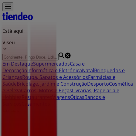
Está aqui:
Viseu
Em Destaque
Supermercados
Casa e
Decoração
Informática e Eletrónica
Natal
Brinquedos e
Crianças
Roupa, Sapatos e Acessórios
Farmácias e
Saúde
Bricolage, Jardim e Construção
Desporto
Cosmética
e Beleza
Carros, Motos e Peças
Livrarias, Papelaria e
Hobbies
Restaurantes
Viagens
Óticas
Bancos e
Serviços
Casamentos
Publicidade