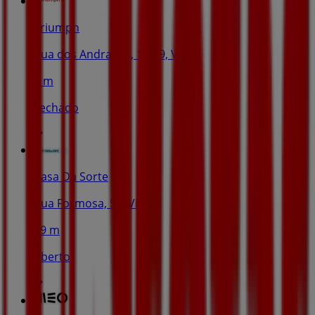
Triumph
Rua dos Andrades, 17-19, Viseu
5 m
Fechado
Casa Da Sorte
Rua Formosa, 56, Viseu
29 m
Aberto