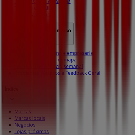
Soluções para empresas
Notícias e media
Trabalha conosco
Entra em contacto connosco
Pedido de marketing e empresarial
Loja mal colocada no mapa
Feedback de anúncio semanal
Problemas Técnicos e Feedback Geral
Índice
Marcas
Marcas locais
Negócios
Lojas próximas