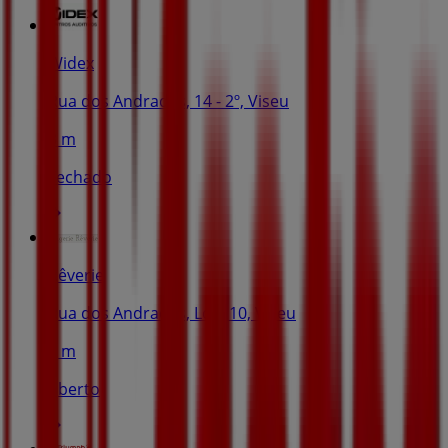
Widex
Rua dos Andrades, 14 - 2º, Viseu
3 m
Fechado
Rêverie
Rua dos Andrades, Loja 10, Viseu
5 m
Aberto