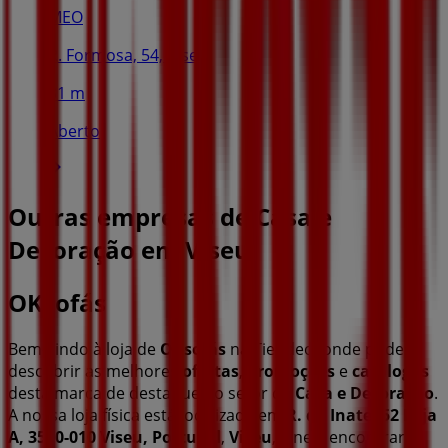
MEO
R. Formosa, 54, Viseu
31 m
Aberto
Outras empresas de Casa e
Decoração em Viseu
OKsofás
Bem-vindo à loja de
OKsofás
na Tiendeo, onde podes
descobrir as melhores
ofertas
,
promoções
e
catálogos
desta marca de destaque no setor de
Casa e Decoração
.
A nossa loja física está localizada em
R. do Inatel 52 Loja
A, 3510-010 Viseu, Portugal
,
Viseu
, e nela encontrarás