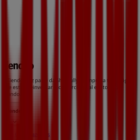
A Tiendeo faz parte da Shopfully, a empresa tecnológica
que está a reinventar o comércio local em todo o
mundo.
Tiendeo
O que fazemos