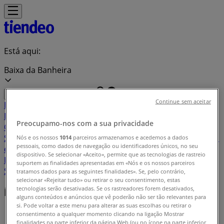
Está aqui:
Baixa da Banheira
Continue sem aceitar
Em Destaque
Supermercados
Casa e
Decoração
Informática e Eletrónica
Natal
Brinquedos e
Preocupamo-nos com a sua privacidade
Crianças
Roupa, Sapatos e Acessórios
Farmácias e
Saúde
Bricolage, Jardim e Construção
Desporto
Cosmética
Nós e os nossos
1014
parceiros armazenamos e acedemos a dados
pessoais, como dados de navegação ou identificadores únicos, no seu
e Beleza
Carros, Motos e Peças
Livrarias, Papelaria e
dispositivo. Se selecionar «Aceito», permite que as tecnologias de rastreio
Hobbies
Restaurantes
Viagens
Óticas
Bancos e
suportem as finalidades apresentadas em «Nós e os nossos parceiros
Serviços
Casamentos
tratamos dados para as seguintes finalidades». Se, pelo contrário,
selecionar «Rejeitar tudo» ou retirar o seu consentimento, estas
tecnologias serão desativadas. Se os rastreadores forem desativados,
Índice de promoções em Baixa da Banheira
alguns conteúdos e anúncios que vê poderão não ser tão relevantes para
si. Pode voltar a este menu para alterar as suas escolhas ou retirar o
Tiendeo em Baixa da Banheira
»
consentimento a qualquer momento clicando na ligação Mostrar
finalidades na parte inferior da página Web (ou no ícone na parte inferior