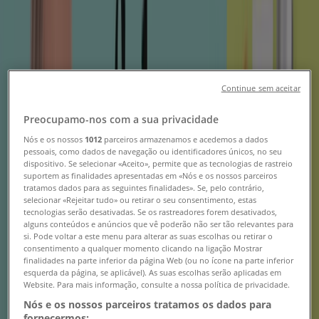
Categoria:
Cosmética e Beleza
Oferta mais recente:
17/06/2026
Continue sem aceitar
Preocupamo-nos com a sua privacidade
Pluricosmética
Nós e os nossos
1012
parceiros armazenamos e acedemos a dados
pessoais, como dados de navegação ou identificadores únicos, no seu
Folheto Pluricosmética
dispositivo. Se selecionar «Aceito», permite que as tecnologias de rastreio
suportem as finalidades apresentadas em «Nós e os nossos parceiros
tratamos dados para as seguintes finalidades». Se, pelo contrário,
Válido até 07/09
selecionar «Rejeitar tudo» ou retirar o seu consentimento, estas
tecnologias serão desativadas. Se os rastreadores forem desativados,
alguns conteúdos e anúncios que vê poderão não ser tão relevantes para
si. Pode voltar a este menu para alterar as suas escolhas ou retirar o
consentimento a qualquer momento clicando na ligação Mostrar
Pluricosmética
finalidades na parte inferior da página Web (ou no ícone na parte inferior
esquerda da página, se aplicável). As suas escolhas serão aplicadas em
Website. Para mais informação, consulte a nossa política de privacidade.
Melhores ofertas para todos os clientes
Nós e os nossos parceiros tratamos os dados para
fornecermos: