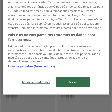
tecnologias serão desativadas. Se os rastreadores forem desativados,
Estamos quase a publicar ofertas de Wall Street English
alguns conteúdos e anúncios que vê poderão não ser tão relevantes para
si. Pode voltar a este menu para alterar as suas escolhas ou retirar o
consentimento a qualquer momento clicando na ligação Mostrar
Publicidade
finalidades na parte inferior da página Web (ou no ícone na parte inferior
esquerda da página, se aplicável). As suas escolhas serão aplicadas em
Website. Para mais informação, consulte a nossa política de privacidade.
Nós e os nossos parceiros tratamos os dados para
fornecermos:
Utilizar dados de geolocalização precisos. Procurar ativamente as
características do dispositivo para identificação. Armazenar e/ou aceder a
informações num dispositivo. Publicidade e conteúdos personalizados,
medição de publicidade e conteúdos, estudos de audiência e
desenvolvimento de serviços.
Lista de parceiros (fornecedores)
Mostrar finalidades
Aceito
{"numCatalogs":0}
Endereços e horários Wall Street
English