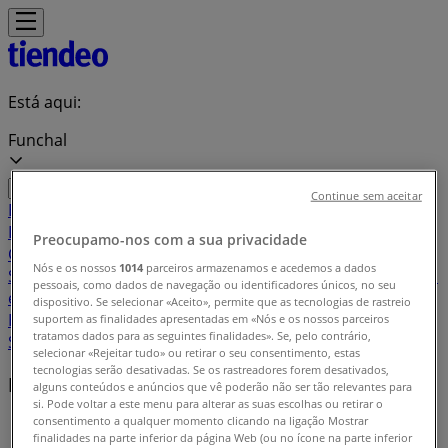
Está aqui:
Funchal
Continue sem aceitar
Em Destaque
Supermercados
Casa e
Decoração
Informática e Eletrónica
Natal
Brinquedos e
Preocupamo-nos com a sua privacidade
Crianças
Roupa, Sapatos e Acessórios
Farmácias e
Nós e os nossos
1014
parceiros armazenamos e acedemos a dados
Saúde
Bricolage, Jardim e Construção
Desporto
Cosmética
pessoais, como dados de navegação ou identificadores únicos, no seu
e Beleza
Carros, Motos e Peças
Livrarias, Papelaria e
dispositivo. Se selecionar «Aceito», permite que as tecnologias de rastreio
Hobbies
Restaurantes
Viagens
Óticas
Bancos e
suportem as finalidades apresentadas em «Nós e os nossos parceiros
tratamos dados para as seguintes finalidades». Se, pelo contrário,
Serviços
Casamentos
selecionar «Rejeitar tudo» ou retirar o seu consentimento, estas
tecnologias serão desativadas. Se os rastreadores forem desativados,
Marcas locais
alguns conteúdos e anúncios que vê poderão não ser tão relevantes para
si. Pode voltar a este menu para alterar as suas escolhas ou retirar o
consentimento a qualquer momento clicando na ligação Mostrar
Tiendeo em Funchal
»
finalidades na parte inferior da página Web (ou no ícone na parte inferior