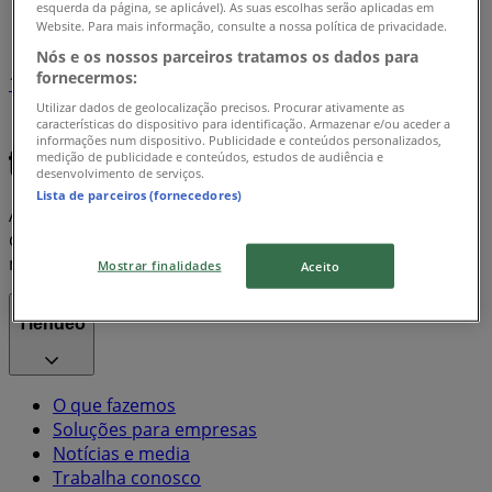
esquerda da página, se aplicável). As suas escolhas serão aplicadas em
Índice marcas
Website. Para mais informação, consulte a nossa política de privacidade.
Nós e os nossos parceiros tratamos os dados para
fornecermos:
1
Utilizar dados de geolocalização precisos. Procurar ativamente as
características do dispositivo para identificação. Armazenar e/ou aceder a
Apple
Nespresso
Samsung
Corona
informações num dispositivo. Publicidade e conteúdos personalizados,
medição de publicidade e conteúdos, estudos de audiência e
desenvolvimento de serviços.
Lista de parceiros (fornecedores)
A Tiendeo faz parte da Shopfully, a empresa tecnológica
que está a reinventar o comércio local em todo o
mundo.
Mostrar finalidades
Aceito
Tiendeo
O que fazemos
Soluções para empresas
Notícias e media
Trabalha conosco