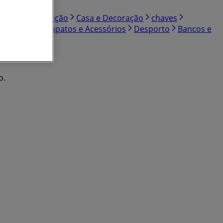
ardim e Construção
Casa e Decoração
chaves
nas
Roupa, Sapatos e Acessórios
Desporto
Bancos e
o.