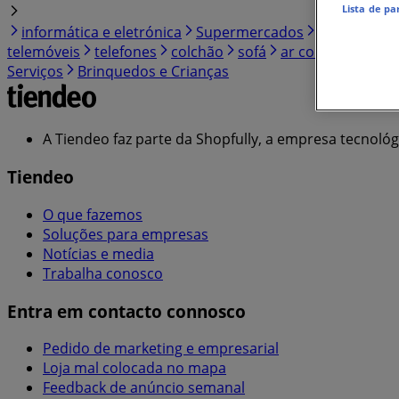
Lista de pa
informática e eletrónica
Supermercados
desporto
telemóveis
telefones
colchão
sofá
ar condicionado
Serviços
Brinquedos e Crianças
A Tiendeo faz parte da Shopfully, a empresa tecnoló
Tiendeo
O que fazemos
Soluções para empresas
Notícias e media
Trabalha conosco
Entra em contacto connosco
Pedido de marketing e empresarial
Loja mal colocada no mapa
Feedback de anúncio semanal