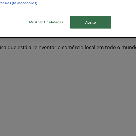
rceiros (fornecedores)
casa
viagens
cortinas
Farmácias e Saúde
Bricolage, J
Informática e Eletrónica
vitrine
portas, janelas e persia
Mostrar finalidades
Aceito
gica que está a reinventar o comércio local em todo o mund