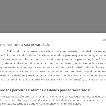
Con
mo-nos com a sua privacidade
ssos
1014
parceiros armazenamos e acedemos a dados pessoais, como dados de naveg
 e Eletrónica
Natal
Brinquedos e Crianças
Roupa, Sapatos e 
res únicos, no seu dispositivo. Se selecionar «Aceito», permite que as tecnologias de r
es apresentadas em «Nós e os nossos parceiros tratamos dados para as seguintes finali
eças
Livrarias, Papelaria e Hobbies
Restaurantes
Viagens
Ótic
io, selecionar «Rejeitar tudo» ou retirar o seu consentimento, estas tecnologias serão d
res forem desativados, alguns conteúdos e anúncios que vê poderão não ser tão releva
a este menu para alterar as suas escolhas ou retirar o consentimento a qualquer mome
ostrar finalidades na parte inferior da página Web (ou no ícone na parte inferior esqu
). As suas escolhas serão aplicadas em Website. Para mais informação, consulte a nossa 
 nossos parceiros tratamos os dados para fornecermos:
os de geolocalização precisos. Procurar ativamente as características do dispositivo para
/ou aceder a informações num dispositivo. Publicidade e conteúdos personalizados, 
 e conteúdos, estudos de audiência e desenvolvimento de serviços.