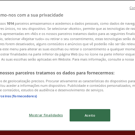
Con
mo-nos com a sua privacidade
a na sua cidade
ssos
1014
parceiros armazenamos e acedemos a dados pessoais, como dados de naveg
res únicos, no seu dispositivo. Se selecionar «Aceito», permite que as tecnologias de r
es apresentadas em «Nós e os nossos parceiros tratamos dados para as seguintes finali
io, selecionar «Rejeitar tudo» ou retirar o seu consentimento, estas tecnologias serão d
res forem desativados, alguns conteúdos e anúncios que vê poderão não ser tão releva
a este menu para alterar as suas escolhas ou retirar o consentimento a qualquer mome
ostrar finalidades na parte inferior da página Web (ou no ícone na parte inferior esqu
). As suas escolhas serão aplicadas em Website. Para mais informação, consulte a nossa 
 nossos parceiros tratamos os dados para fornecermos:
os de geolocalização precisos. Procurar ativamente as características do dispositivo para
/ou aceder a informações num dispositivo. Publicidade e conteúdos personalizados, 
 e conteúdos, estudos de audiência e desenvolvimento de serviços.
rceiros (fornecedores)
Mostrar finalidades
Aceito