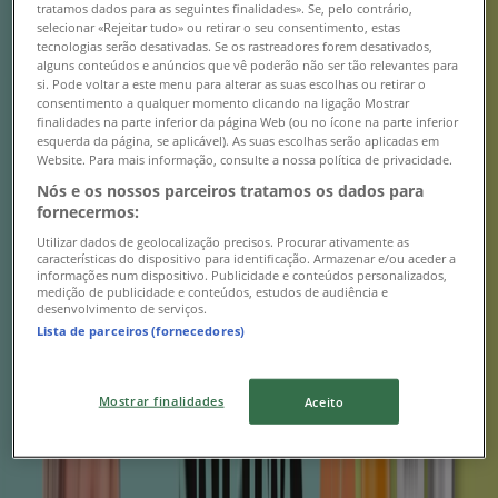
tratamos dados para as seguintes finalidades». Se, pelo contrário,
Categoria:
Cosmética e Beleza
selecionar «Rejeitar tudo» ou retirar o seu consentimento, estas
tecnologias serão desativadas. Se os rastreadores forem desativados,
Oferta mais recente:
28/07/2026
alguns conteúdos e anúncios que vê poderão não ser tão relevantes para
si. Pode voltar a este menu para alterar as suas escolhas ou retirar o
consentimento a qualquer momento clicando na ligação Mostrar
finalidades na parte inferior da página Web (ou no ícone na parte inferior
esquerda da página, se aplicável). As suas escolhas serão aplicadas em
Website. Para mais informação, consulte a nossa política de privacidade.
Nós e os nossos parceiros tratamos os dados para
Inglot
fornecermos:
Utilizar dados de geolocalização precisos. Procurar ativamente as
Lipstick Day Deal
características do dispositivo para identificação. Armazenar e/ou aceder a
informações num dispositivo. Publicidade e conteúdos personalizados,
medição de publicidade e conteúdos, estudos de audiência e
Válido até 11/08
desenvolvimento de serviços.
{"numCatalogs":1}
Lista de parceiros (fornecedores)
Os outros utilizadores também
Mostrar finalidades
Aceito
viram estes folhetos
Novo