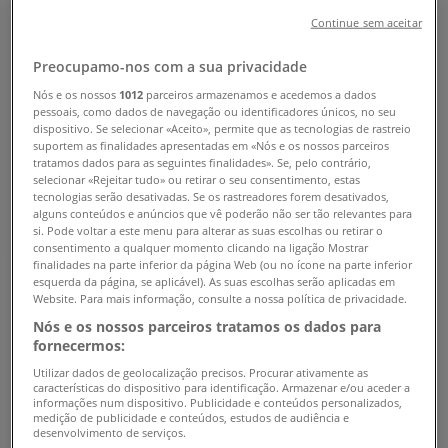
Continue sem aceitar
Oferta mais recente:
23/07/2026
Preocupamo-nos com a sua privacidade
Nós e os nossos
1012
parceiros armazenamos e acedemos a dados
pessoais, como dados de navegação ou identificadores únicos, no seu
dispositivo. Se selecionar «Aceito», permite que as tecnologias de rastreio
suportem as finalidades apresentadas em «Nós e os nossos parceiros
Triumph
tratamos dados para as seguintes finalidades». Se, pelo contrário,
selecionar «Rejeitar tudo» ou retirar o seu consentimento, estas
Promoções
tecnologias serão desativadas. Se os rastreadores forem desativados,
alguns conteúdos e anúncios que vê poderão não ser tão relevantes para
si. Pode voltar a este menu para alterar as suas escolhas ou retirar o
Expira hoje
consentimento a qualquer momento clicando na ligação Mostrar
{"numCatalogs":1}
finalidades na parte inferior da página Web (ou no ícone na parte inferior
esquerda da página, se aplicável). As suas escolhas serão aplicadas em
Website. Para mais informação, consulte a nossa política de privacidade.
Endereços e horários Triumph
Nós e os nossos parceiros tratamos os dados para
fornecermos:
Utilizar dados de geolocalização precisos. Procurar ativamente as
características do dispositivo para identificação. Armazenar e/ou aceder a
Triumph
informações num dispositivo. Publicidade e conteúdos personalizados,
medição de publicidade e conteúdos, estudos de audiência e
Rua de Fernandes Tomás, 757, Porto
desenvolvimento de serviços.