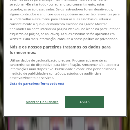
selecionar «Rejeitar tudo» ou retirar o seu consentimento, estas
tecnologias serão desativadas. Se os rastreadores forem desativados,
alguns conteúdos e anúncios que vê poderão não ser tão relevantes para
si. Pode voltar a este menu para alterar as suas escolhas ou retirar o
consentimento a qualquer momento clicando na ligação Mostrar
finalidades na parte inferior da página Web (ou no ícone na parte inferior
esquerda da página, se aplicável). As suas escolhas serão aplicadas em
Website. Para mais informação, consulte a nossa política de privacidade.
Nós e os nossos parceiros tratamos os dados para
fornecermos:
Utilizar dados de geolocalização precisos. Procurar ativamente as
características do dispositivo para identificação. Armazenar e/ou aceder a
informações num dispositivo. Publicidade e conteúdos personalizados,
medição de publicidade e conteúdos, estudos de audiência e
{"numCatalogs":0}
desenvolvimento de serviços.
Lista de parceiros (fornecedores)
Endereços e horários Unicâmbio
Mostrar finalidades
Aceito
Unicâmbio
Rua Sá da Bandeira, nº 7, Porto