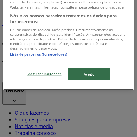
esquerda da página, se aplicável). As suas escolhas serão aplicadas em
Índice marcas
Website. Para mais informação, consulte a nossa política de privacidade.
Nós e os nossos parceiros tratamos os dados para
fornecermos:
1
Utilizar dados de geolocalização precisos. Procurar ativamente as
características do dispositivo para identificação. Armazenar e/ou aceder a
Apple
informações num dispositivo. Publicidade e conteúdos personalizados,
medição de publicidade e conteúdos, estudos de audiência e
desenvolvimento de serviços.
Lista de parceiros (fornecedores)
A Tiendeo faz parte da Shopfully, a empresa tecnológica
que está a reinventar o comércio local em todo o
mundo.
Mostrar finalidades
Aceito
Tiendeo
O que fazemos
Soluções para empresas
Notícias e media
Trabalha conosco