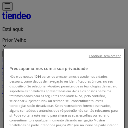
Está aqui:
Prior Velho
Continue sem aceitar
Em Destaque
Supermercados
Casa e
Decoração
Informática e Eletrónica
Natal
Brinquedos e
Preocupamo-nos com a sua privacidade
Crianças
Roupa, Sapatos e Acessórios
Farmácias e
Nós e os nossos
1014
parceiros armazenamos e acedemos a dados
Saúde
Bricolage, Jardim e Construção
Desporto
Cosmética
pessoais, como dados de navegação ou identificadores únicos, no seu
e Beleza
Carros, Motos e Peças
Livrarias, Papelaria e
dispositivo. Se selecionar «Aceito», permite que as tecnologias de rastreio
Hobbies
Restaurantes
Viagens
Óticas
Bancos e
suportem as finalidades apresentadas em «Nós e os nossos parceiros
tratamos dados para as seguintes finalidades». Se, pelo contrário,
Serviços
Casamentos
selecionar «Rejeitar tudo» ou retirar o seu consentimento, estas
tecnologias serão desativadas. Se os rastreadores forem desativados,
Marcas locais
alguns conteúdos e anúncios que vê poderão não ser tão relevantes para
si. Pode voltar a este menu para alterar as suas escolhas ou retirar o
consentimento a qualquer momento clicando na ligação Mostrar
Tiendeo em Prior Velho
»
finalidades na parte inferior da página Web (ou no ícone na parte inferior