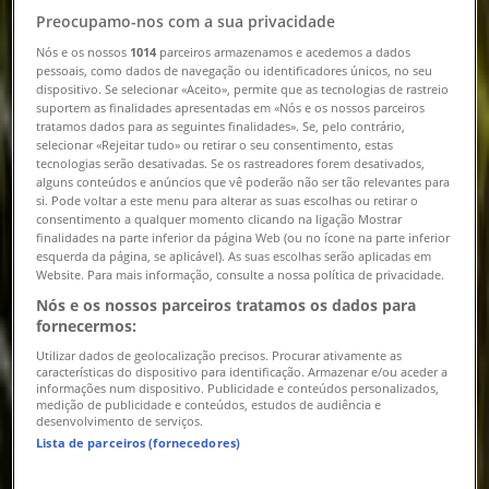
Preocupamo-nos com a sua privacidade
Nós e os nossos
1014
parceiros armazenamos e acedemos a dados
Categoria:
Bancos e Serviços
pessoais, como dados de navegação ou identificadores únicos, no seu
dispositivo. Se selecionar «Aceito», permite que as tecnologias de rastreio
Estamos quase a publicar ofertas de Caixa Geral de
suportem as finalidades apresentadas em «Nós e os nossos parceiros
Depositos
tratamos dados para as seguintes finalidades». Se, pelo contrário,
selecionar «Rejeitar tudo» ou retirar o seu consentimento, estas
tecnologias serão desativadas. Se os rastreadores forem desativados,
Publicidade
alguns conteúdos e anúncios que vê poderão não ser tão relevantes para
si. Pode voltar a este menu para alterar as suas escolhas ou retirar o
consentimento a qualquer momento clicando na ligação Mostrar
finalidades na parte inferior da página Web (ou no ícone na parte inferior
esquerda da página, se aplicável). As suas escolhas serão aplicadas em
Website. Para mais informação, consulte a nossa política de privacidade.
Nós e os nossos parceiros tratamos os dados para
fornecermos:
Utilizar dados de geolocalização precisos. Procurar ativamente as
características do dispositivo para identificação. Armazenar e/ou aceder a
informações num dispositivo. Publicidade e conteúdos personalizados,
medição de publicidade e conteúdos, estudos de audiência e
desenvolvimento de serviços.
Lista de parceiros (fornecedores)
{"numCatalogs":0}