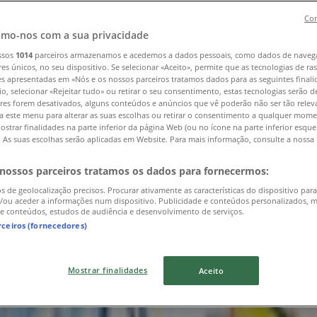
Con
mo-nos com a sua privacidade
ssos
1014
parceiros armazenamos e acedemos a dados pessoais, como dados de naveg
res únicos, no seu dispositivo. Se selecionar «Aceito», permite que as tecnologias de r
 Nova de Gaia
es apresentadas em «Nós e os nossos parceiros tratamos dados para as seguintes finali
io, selecionar «Rejeitar tudo» ou retirar o seu consentimento, estas tecnologias serão d
res forem desativados, alguns conteúdos e anúncios que vê poderão não ser tão releva
a este menu para alterar as suas escolhas ou retirar o consentimento a qualquer mome
ostrar finalidades na parte inferior da página Web (ou no ícone na parte inferior esqu
). As suas escolhas serão aplicadas em Website. Para mais informação, consulte a nossa 
Nos em Vila Nova de Gaia
 nossos parceiros tratamos os dados para fornecermos:
os de geolocalização precisos. Procurar ativamente as características do dispositivo para
/ou aceder a informações num dispositivo. Publicidade e conteúdos personalizados, 
 e conteúdos, estudos de audiência e desenvolvimento de serviços.
rceiros (fornecedores)
Mostrar finalidades
Aceito