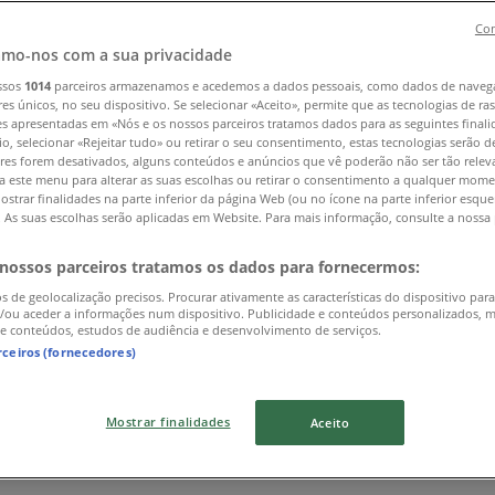
Con
mo-nos com a sua privacidade
ssos
1014
parceiros armazenamos e acedemos a dados pessoais, como dados de naveg
Nova de Gaia
»
res únicos, no seu dispositivo. Se selecionar «Aceito», permite que as tecnologias de r
es apresentadas em «Nós e os nossos parceiros tratamos dados para as seguintes finali
io, selecionar «Rejeitar tudo» ou retirar o seu consentimento, estas tecnologias serão d
res forem desativados, alguns conteúdos e anúncios que vê poderão não ser tão releva
a este menu para alterar as suas escolhas ou retirar o consentimento a qualquer mome
la Nova de Gaia
ostrar finalidades na parte inferior da página Web (ou no ícone na parte inferior esqu
). As suas escolhas serão aplicadas em Website. Para mais informação, consulte a nossa 
 nossos parceiros tratamos os dados para fornecermos:
os de geolocalização precisos. Procurar ativamente as características do dispositivo para
/ou aceder a informações num dispositivo. Publicidade e conteúdos personalizados, 
 e conteúdos, estudos de audiência e desenvolvimento de serviços.
rceiros (fornecedores)
Mostrar finalidades
Aceito